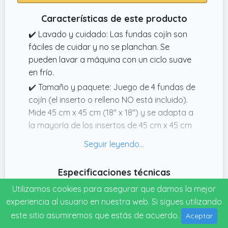
Características de este producto
✔️ Lavado y cuidado: Las fundas cojín son
fáciles de cuidar y no se planchan. Se
pueden lavar a máquina con un ciclo suave
en frío.
✔️ Tamaño y paquete: Juego de 4 fundas de
cojín (el inserto o relleno NO está incluido).
Mide 45 cm x 45 cm (18" x 18") y se adapta a
la mayoría de los insertos de 45 cm x 45 cm
(18" x 18") o más pequeños.
✔️ Diseño de moda: con un cierre de
cremallera oculto, hace que la apariencia
Especificaciones técnicas
sea perfecta, elegante y adecuada para la
Modelo
Utilizamos cookies para asegurar que damos la mejor
vida diaria.
experiencia al usuario en nuestra web. Si sigues utilizando
JMS-E7-0107
✔️ Material: Hecho de lino de poliéster de alta
este sitio asumiremos que estás de acuerdo.
Longitud
Aceptar
calidad, sin olor peculiar, cómodo y suave al