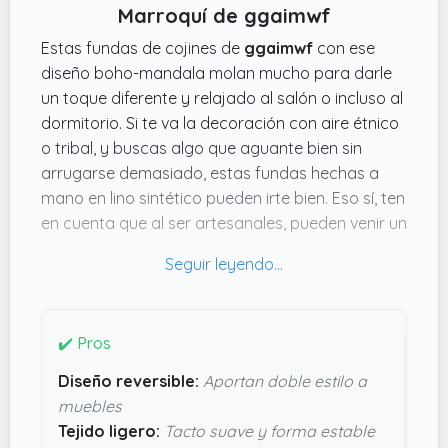
Marroquí de ggaimwf
Estas fundas de cojines de
ggaimwf
con ese
diseño boho-mandala molan mucho para darle
un toque diferente y relajado al salón o incluso al
dormitorio. Si te va la decoración con aire étnico
o tribal, y buscas algo que aguante bien sin
arrugarse demasiado, estas fundas hechas a
mano en lino sintético pueden irte bien. Eso sí, ten
en cuenta que al ser artesanales, pueden venir un
poco más pequeñas de lo esperado, así que
mejor pillar rellenos un poco más grandes para
que queden bien gorditas.
Lo práctico es que son reversibles y el tejido es
✔️ Pros
bastante ligero, lo que ayuda a que mantengan
Diseño reversible:
Aportan doble estilo a
la forma y no den sensación de plástico. Además,
muebles
son fáciles de lavar si sigues las instrucciones y
Tejido ligero:
Tacto suave y forma estable
con el tiempo, el material se va quedando más