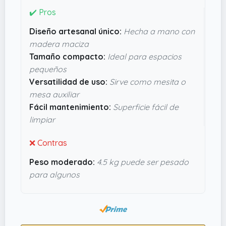
mano con madera maciza, lo que no solo
✔️ Pros
garantiza durabilidad sino también un diseño
Diseño artesanal único:
Hecha a mano con
auténtico y único. Además, el
color marrón
le da
madera maciza
ese aire cálido que encaja muy bien en
Tamaño compacto:
Ideal para espacios
ambientes acogedores y naturales. Es fácil de
pequeños
limpiar y no pesa mucho (
4.5 kg
),así que moverla
Versatilidad de uso:
Sirve como mesita o
no es un drama. Desde luego, parece pensada
mesa auxiliar
para quien valora lo artesanal sin
Fácil mantenimiento:
Superficie fácil de
complicaciones. Sin duda, merece la pena si
limpiar
buscas algo con personalidad y buen rollo.
❌ Contras
Peso moderado:
4.5 kg puede ser pesado
para algunos