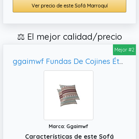
Ver precio de este Sofá Marroquí
⚖️ El mejor calidad/precio
Mejor #2
ggaimwf Fundas De Cojines Étnicos Boho Geométrico Mandala Decoración Bohemia Tribal Cojines marroquíes Doble Cara Lino Hecho a Mano Fundas de Almohadas para sofá Cama Sala de Estar 60x60cm Juego de 2
Marca: Ggaimwf
Características de este Sofá