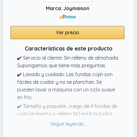
Marca: Joymaison
Ver precio
Características de este producto
✔️ Servicio al cliente: Sin relleno de almohada.
Supongamos que tiene más preguntas.
✔️ Lavado y cuidado: Las fundas cojín son
fáciles de cuidar y no se planchan. Se
pueden lavar a máquina con un ciclo suave
en frío.
✔️ Tamaño y paquete: Juego de 4 fundas de
cojín (el inserto o relleno NO está incluido).
Mide 45 cm x 45 cm (18" x 18") y se adapta a
la mayoría de los insertos de 45 cm x 45 cm
(18" x 18") o más pequeños.