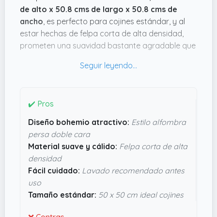
de alto x 50.8 cms de largo x 50.8 cms de
ancho
, es perfecto para cojines estándar, y al
estar hechas de felpa corta de alta densidad,
prometen una suavidad bastante agradable que
seguro se nota al apoyarse. Además, esa textura
calentita puede ser justo lo que buscas para dar
un buen plus de confort en épocas más
fresquitas.
✔️ Pros
También me parece interesante que el diseño,
Diseño bohemio atractivo:
Estilo alfombra
con ese aire de alfombra persa de Mónaco a
persa doble cara
doble cara, aporte personalidad sin ser
Material suave y cálido:
Felpa corta de alta
recargado. Y que, encima, sean fáciles de lavar
densidad
es un plus porque al final, con fundas así, el
Fácil cuidado:
Lavado recomendado antes
mantenimiento suele ser un tema. Eso sí, hay que
uso
tener en cuenta que vienen sólo las fundas, sin
Tamaño estándar:
50 x 50 cm ideal cojines
relleno. En resumen, son un detalle bastante
apañado si quieres renovar el estilo con poco lío
❌ Contras