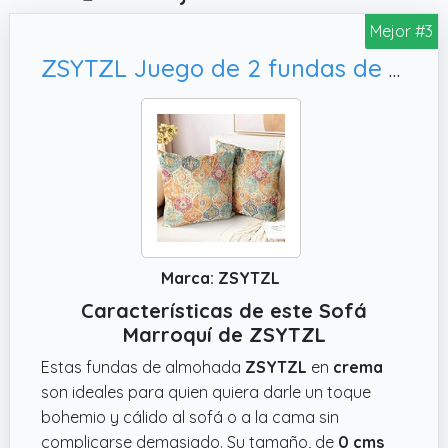
Mejor #3
ZSYTZL Juego de 2 fundas de almohada bohemias de 20 x 20 pulgadas, funda de cojín
Marca: ZSYTZL
Características de este Sofá
Marroquí de ZSYTZL
Estas fundas de almohada
ZSYTZL
en
crema
son ideales para quien quiera darle un toque
bohemio y cálido al sofá o a la cama sin
complicarse demasiado. Su tamaño, de
0 cms