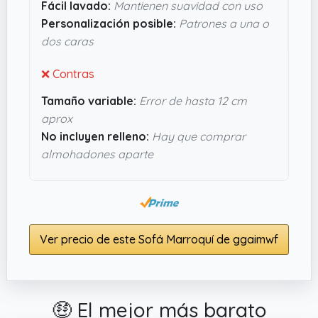
Fácil lavado:
Mantienen suavidad con uso
suave, así que tu sofá o cama puede ganar
Personalización posible:
Patrones a una o
mucho en comodidad y estilo sin complicarte la
dos caras
vida. Si buscas algo con personalidad sin pasarte
de formal, estas fundas pueden encajar sin
❌ Contras
problemas.
Tamaño variable:
Error de hasta 12 cm
aprox
No incluyen relleno:
Hay que comprar
almohadones aparte
Ver precio de este Sofá Marroquí de ggaimwf
🤑 El mejor más barato