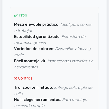
de largo x 48.26 cms de ancho
, no ocupa
demasiado pero da un punto de presencia.
✔️ Pros
Lo que aporta estabilidad y durabilidad es su
Mesa elevable práctica:
Ideal para comer
estructura de melamina más gruesa, que
o trabajar
asegura que la mesa no se tambalee cuando la
Estabilidad garantizada:
Estructura de
subes o bajas. Montarla en casa parece sencillo,
melamina gruesa
aunque hay que estar preparados para
Variedad de colores:
Disponible blanco y
recogerla en el portal, que no suben con el
roble
transporte. En definitiva, parece una opción
Fácil montaje kit:
Instrucciones incluidas sin
práctica que mejora el día a día sin complicarte,
herramientas
especialmente si no tienes mucho espacio extra.
❌ Contras
Transporte limitado:
Entrega solo a pie de
calle
No incluye herramientas:
Para montaje
necesario propio