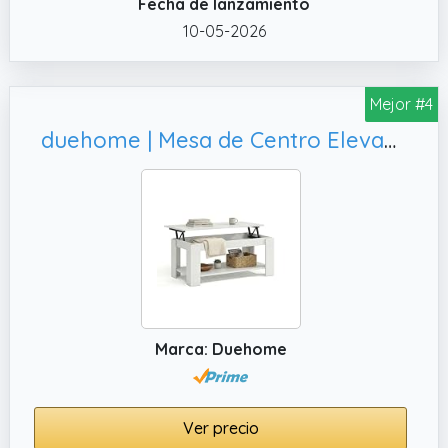
✔️ ESTRUCTURA: Fabricada con estructura
Fecha de lanzamiento
metálica resistente y base sólida que
10-05-2026
garantiza estabilidad durante el uso. El
tablero ofrece una superficie firme y segura
para apoyar objetos sin movimientos
Mejor #4
indeseados.
duehome | Mesa de Centro Elevable, Medidas: 102 cm (Largo) x 50 cm (Ancho) x 43-54 cm (Alto)
✔️ DIMENSIONES: Medidas del tablero
45x29cm base 40x25 cm altura regulable de
48 a 80 cm todo seguido para facilitar su
comprensión y adaptación al espacio
disponible.
Marca: Duehome
Ver precio