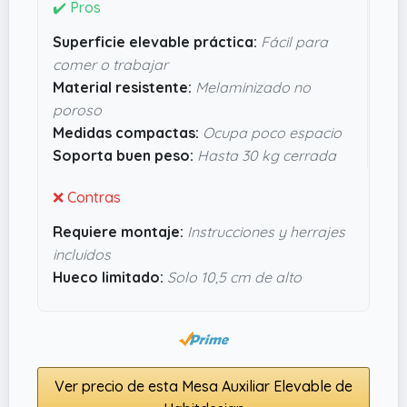
Lo que me parece realmente útil es que está
✔️ Pros
hecha con tablero melaminizado, resistente y
Superficie elevable práctica:
Fácil para
con una superficie no porosa que facilita un
comer o trabajar
montón la limpieza, algo que siempre viene bien
Material resistente:
Melaminizado no
en muebles de uso diario. Además, soporta hasta
poroso
30 kg cerrada, así que aguanta bien sin
Medidas compactas:
Ocupa poco espacio
problemas. La verdad, si quieres algo moderno
Soporta buen peso:
Hasta 30 kg cerrada
pero funcional que no se complique, esta mesa
tiene pinta de cumplir sin sorpresas.
❌ Contras
Requiere montaje:
Instrucciones y herrajes
incluidos
Hueco limitado:
Solo 10,5 cm de alto
Ver precio de esta Mesa Auxiliar Elevable de