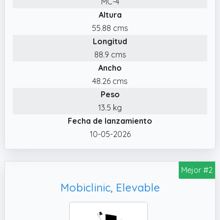
MC-4
poder subírselo, dado que el transportista no
Altura
se lo subirá.
55.88 cms
✔️ Diferentes colores a elegir, blanco, roble o
Longitud
blanco con tapa roble.
88.9 cms
Ancho
48.26 cms
Peso
13.5 kg
Fecha de lanzamiento
10-05-2026
Mejor #2
Mobiclinic, Elevable