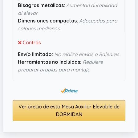
Bisagras metálicas:
Aumentan durabilidad
compactas pero funcionales (alrededor de
al elevar
90x50 cm),lo que encaja bien en salones
Dimensiones compactas:
Adecuadas para
medianos sin agobiar. En resumen, tiene pinta de
salones medianos
ser una mesa práctico-moderna que cumple sin
complicarte la vida.
❌ Contras
Envío limitado:
No realiza envíos a Baleares
Herramientas no incluidas:
Requiere
preparar propias para montaje
Ver precio de esta Mesa Auxiliar Elevable de
DORMIDAN