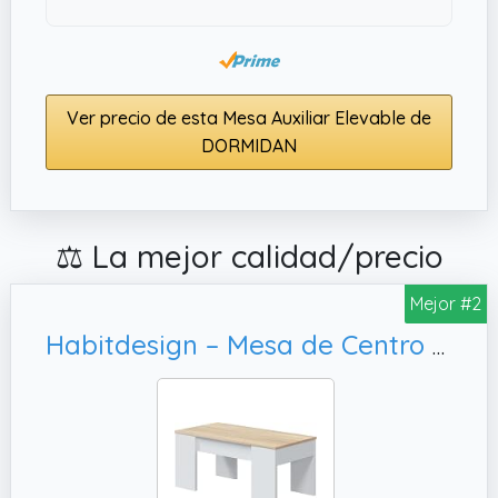
Ver precio de esta Mesa Auxiliar Elevable de
DORMIDAN
⚖️ La mejor calidad/precio
Mejor #2
Habitdesign – Mesa de Centro Elevable Moderna, 100x50x45-56 cm – Modelo LC