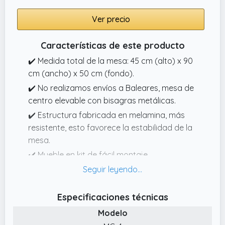
Ver precio
Características de este producto
✔️ Medida total de la mesa: 45 cm (alto) x 90
cm (ancho) x 50 cm (fondo).
✔️ No realizamos envíos a Baleares, mesa de
centro elevable con bisagras metálicas.
✔️ Estructura fabricada en melamina, más
resistente, esto favorece la estabilidad de la
mesa.
✔️ Mueble en kit de fácil montaje,
instrucciones de montaje, no incluye
herramientas. Observaciones: la agencia de
transportes le entregará el pedido a pie de
Especificaciones técnicas
calle, en el portal de su domicilio, deberá
Modelo
estar preparado el día de la entrega para