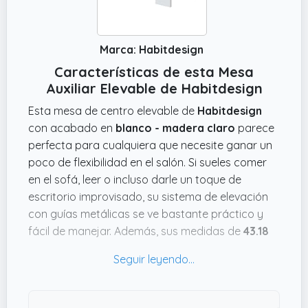
Marca: Habitdesign
Características de esta Mesa
Auxiliar Elevable de Habitdesign
Esta mesa de centro elevable de
Habitdesign
con acabado en
blanco - madera claro
parece
perfecta para cualquiera que necesite ganar un
poco de flexibilidad en el salón. Si sueles comer
en el sofá, leer o incluso darle un toque de
escritorio improvisado, su sistema de elevación
con guías metálicas se ve bastante práctico y
fácil de manejar. Además, sus medidas de
43.18
cms de alto x 48.26 cms de largo x 99.06 cms
de ancho
la hacen suficientemente grande sin
ocupar demasiado espacio.