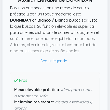
Para los que necesitan una mesa de centro
práctica y con un toque moderno, esta
DORMIDAN
en
Blanco / Blanco
puede ser justo
lo que buscas. Su función elevable es súper útil
para quienes disfrutan de comer o trabajar en el
sofá sin tener que hacer equilibrios incómodos.
Además, al venir en kit, resulta bastante fácil de
montar si tienes algo de maña con las
instrucciones, aunque mejor ten a mano las
herramientas, que no las incluye.
Lo que parece más sólido de esta mesa es la
melamina del fabricante, que asegura
✔️ Pros
estabilidad y un grueso más resistente para que
Mesa elevable práctica:
Ideal para comer
no parezca que va a tambalearse al mínimo
o trabajar en sofá
movimiento. Las bisagras metálicas también
Melamina resistente:
Mejora estabilidad y
suman en resistencia, algo clave si vas a usar la
grosor
parte elevable a menudo. Las
dimensiones
son