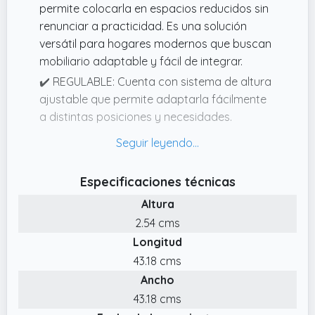
permite colocarla en espacios reducidos sin
renunciar a practicidad. Es una solución
versátil para hogares modernos que buscan
mobiliario adaptable y fácil de integrar.
✔️ REGULABLE: Cuenta con sistema de altura
ajustable que permite adaptarla fácilmente
a distintas posiciones y necesidades.
Perfecta para trabajar con portátil, leer,
comer o realizar actividades diarias con
mayor comodidad.
Especificaciones técnicas
✔️ DISEÑO: Mesa auxiliar elevable con diseño
Altura
moderno y funcional, pensada para
2.54 cms
adaptarse a diferentes espacios del hogar.
Longitud
Su estructura vertical y líneas limpias la
hacen ideal para usar junto al sofá, la cama
43.18 cms
o como mesa de apoyo en salones y
Ancho
dormitorios.
43.18 cms