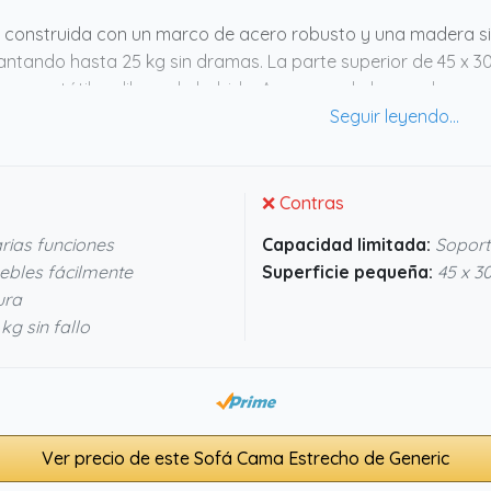
 construida con un marco de acero robusto y una madera sin
ntando hasta 25 kg sin dramas. La parte superior de 45 x 
 un portátil, un libro o la bebida. Aunque no la he usado pe
cajar bien en espacios pequeños, fomentando una comodidad 
 funcional y con estilo, esta mesa parece que cumple.
❌ Contras
ias funciones
Capacidad limitada:
Soport
ebles fácilmente
Superficie pequeña:
45 x 3
ura
g sin fallo
Ver precio de este Sofá Cama Estrecho de Generic