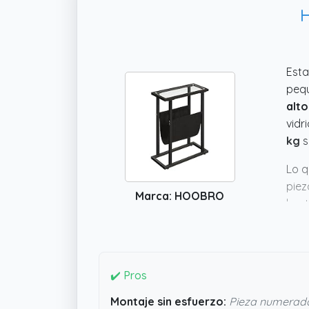
H
Esta
pequ
alto
vidr
kg
s
Lo q
piez
Marca: HOOBRO
hast
de l
func
✔️ Pros
Montaje sin esfuerzo:
Pieza numerada