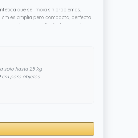
tética que se limpia sin problemas,
30 cm es amplia pero compacta, perfecta
rsonalmente, parece diseñada para durar
real sin complicaciones. Si valoras
a solo hasta 25 kg
0 cm para objetos