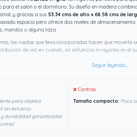
lo para el salón o el dormitorio. Su diseño en madera combin
strial, y gracias a sus
53.34 cms de alto x 68.58 cms de lar
siado espacio pero ofrece dos niveles de almacenamiento 
os, mandos o alguna taza.
ás, las ruedas que lleva incorporadas hacen que moverla sea
istribución de vez en cuando, sin esfuerzos ni rayones en el 
nta peso sin tambalearse, algo que no siempre encuentras e
as algo funcional y con un punto de elegancia sin complicar
sitas.
❌ Contras
iente para objetos
Tamaño compacto:
Poca su
l sin esfuerzo
 y durabilidad garantizadas
ustrial