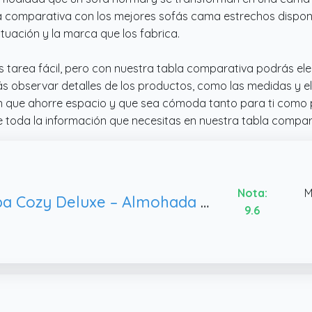
comparativa con los mejores sofás cama estrechos disponib
uación y la marca que los fabrica.
s tarea fácil, pero con nuestra tabla comparativa podrás ele
 observar detalles de los productos, como las medidas y e
ón que ahorre espacio y que sea cómoda tanto para ti como 
e toda la información que necesitas en nuestra tabla compar
Nota:
M
Copa Cozy Deluxe – Almohada (marrón)-soporte de taza de la mejor del mundo. Mantener tus bebidas estrecha y evitar derrames. Uso que anywhere-couch, Playa y más.
9.6