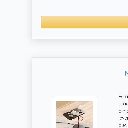
M
Esta
prác
a ma
leva
que 