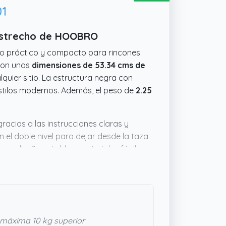
01
Estrecho de HOOBRO
go práctico y compacto para rincones
 Con unas
dimensiones de 53.34 cms de
lquier sitio. La estructura negra con
estilos modernos. Además, el peso de
2.25
racias a las instrucciones claras y
 el doble nivel para dejar desde la taza
r su diseño estable y materiales fáciles
o’ en la decoración. Si necesitas algo
máxima 10 kg superior