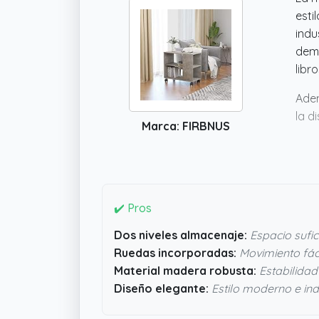
esti
indu
dema
libr
Adem
la d
Marca: FIRBNUS
agua
busc
nece
✔️ Pros
Dos niveles almacenaje:
Espacio sufic
Ruedas incorporadas:
Movimiento fáci
Material madera robusta:
Estabilidad
Diseño elegante:
Estilo moderno e ind