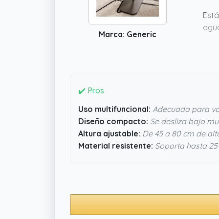
Está
agua
Marca: Generic
para
y en
algo
✔️ Pros
Uso multifuncional:
Adecuada para var
Diseño compacto:
Se desliza bajo mu
Altura ajustable:
De 45 a 80 cm de alt
Material resistente:
Soporta hasta 25 k