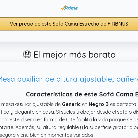
Ver precio de este Sofá Cama Estrecho de FIRBNUS
🤑 El mejor más barato
esa auxiliar de altura ajustable, bañe
Características de este Sofá Cama 
 mesa auxiliar ajustable de
Generic
en
Negro B
es perfecta 
tica y elegante en casa. Si sueles trabajar desde el sofá o d
no, este diseño en forma de C te facilita la vida porque se de
ntarte. Además, su altura regulable y la superficie giratoria 
seguro viene bien en momentos variados.