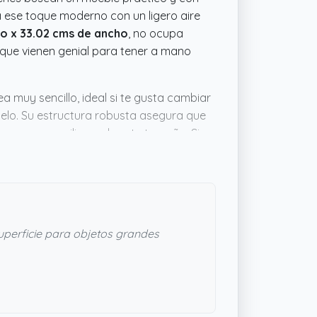
a ese toque moderno con un ligero aire
go x 33.02 cms de ancho
, no ocupa
que vienen genial para tener a mano
 muy sencillo, ideal si te gusta cambiar
suelo. Su estructura robusta asegura que
n mesas auxiliares de este tamaño. Si
te, esta mesa puede ser justo lo que
perficie para objetos grandes