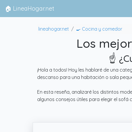
🏠 LineaHogar.net
lineahogar.net
🍳 Cocina y comedor
Los mejor
☝️ ¿C
¡Hola a todos! Hoy les hablaré de una cate
descanso para una habitación o sala peque
En esta reseña, analizaré los distintos mod
algunos consejos útiles para elegir el so