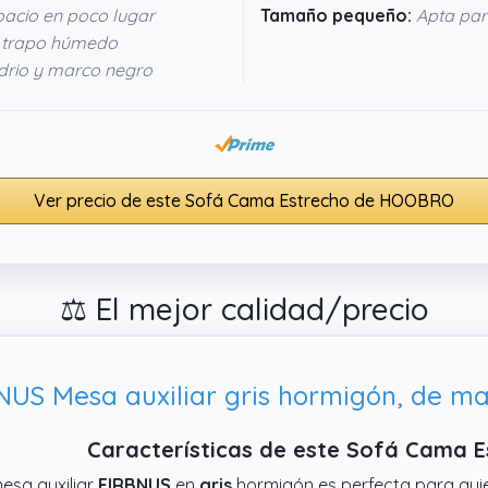
acio en poco lugar
Tamaño pequeño:
Apta par
 trapo húmedo
drio y marco negro
Ver precio de este Sofá Cama Estrecho de HOOBRO
⚖️ El mejor calidad/precio
NUS Mesa auxiliar gris hormigón, de m
Características de este Sofá Cama 
esa auxiliar
FIRBNUS
en
gris
hormigón es perfecta para qui