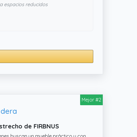
a espacios reducidos
Mejor #2
adera
Estrecho de FIRBNUS
enes buscan un mueble práctico y con