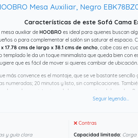
OOBRO Mesa Auxiliar, Negro EBK78BZ
Características de este Sofá Cama 
 mesa auxiliar de
HOOBRO
es ideal para quienes buscan al
eños o para complementar el salón sin saturar el espacio.
 x 17.78 cms de largo x 38.1 cms de ancho
, cabe casi en cua
io templado le da un toque minimalista que queda bien con 
ugiere que es fácil de mover si quieres cambiar de ubicación.
ue más convence es el montaje, que se ve bastante sencillo g
as numeradas; 20 minutos y listo, sin complicaciones. También
a el mando o revista viene de lujo para evitar el desorden. Po
impiar, parece pensada para durar sin volverse un ‘punto negr
ional y estiloso, esta mesa no pinta nada mal.
❌ Contras
s y guía clara
Capacidad limitada:
Carga 