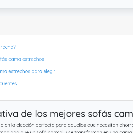
trecho?
ofás cama estrechos
ama estrechos para elegir
ecuentes
tiva de los mejores sofás cam
 en la elección perfecta para aquellos que necesitan ahorra
modidad que un sofá normal y se transforman en una cama pa