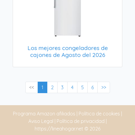
Los mejores congeladores de
cajones de Agosto del 2026
<<
1
2
3
4
5
6
>>
Programa Amazon afiliados
|
Política de cookies
|
Aviso Legal
|
Política de privacidad
|
https://lineahogar.net
© 2026