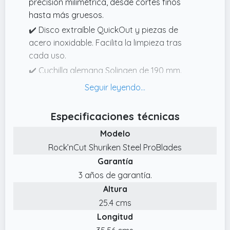
precisión milimétrica, desde cortes finos
hasta más gruesos.
✔️ Disco extraíble QuickOut y piezas de
acero inoxidable. Facilita la limpieza tras
cada uso.
✔️ Cuchilla alemana Solingen de 190 mm.
Fabricada en acero de alta calidad, ofrece
cortes precisos, durabilidad excepcional y
mantiene el afilado por más tiempo.
Especificaciones técnicas
✔️ Potente motor de 200W para cortes
Modelo
precisos. Su potencia garantiza un corte
Rock’nCut Shuriken Steel ProBlades
uniforme y sin esfuerzo en todo tipo de
Garantía
alimentos, logrando resultados profesionales
en casa.
3 años de garantía.
Altura
✔️ Ideal para una gran variedad de
alimentos. Corta con facilidad carne, queso,
25.4 cms
embutidos o verduras.
Longitud