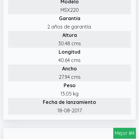
Modelo
de una garantía de 2 años con servicio
MSX220
posventa en España y Portugal para un uso
Garantía
duradero y sin preocupaciones.
2 años de garantía.
Altura
30.48 cms
Longitud
40.64 cms
Ancho
27.94 cms
Peso
13.05 kg
Fecha de lanzamiento
18-08-2017
Mejor #4