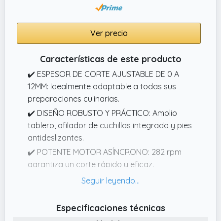
Ver precio
Características de este producto
✔️ ESPESOR DE CORTE AJUSTABLE DE 0 A
12MM: Idealmente adaptable a todas sus
preparaciones culinarias.
✔️ DISEÑO ROBUSTO Y PRÁCTICO: Amplio
tablero, afilador de cuchillas integrado y pies
antideslizantes.
✔️ POTENTE MOTOR ASÍNCRONO: 282 rpm
garantiza un corte rápido y eficaz.
✔️ CUCHILLA DE 22CM HECHA EN ITALIA:
Asegura un alto rendimiento con cortes
limpios y precisos en todo tipo de alimentos.
Especificaciones técnicas
✔️ GARANTÍA EXTENDIDA DE 2 AÑOS: Disfrute