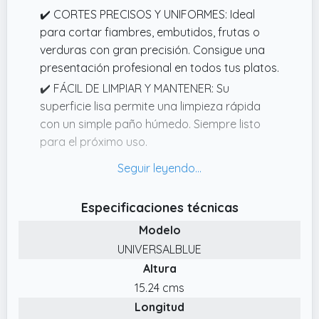
✔️ CORTES PRECISOS Y UNIFORMES: Ideal
para cortar fiambres, embutidos, frutas o
verduras con gran precisión. Consigue una
presentación profesional en todos tus platos.
✔️ FÁCIL DE LIMPIAR Y MANTENER: Su
superficie lisa permite una limpieza rápida
con un simple paño húmedo. Siempre listo
para el próximo uso.
✔️ LIGERO PERO RESISTENTE: Fabricado con
plástico de alta calidad que garantiza
durabilidad y resistencia al desgaste diario,
Especificaciones técnicas
manteniéndose fácil de manejar.
Modelo
✔️ DISEÑO ELEGANTE Y MODERNO: Acabado
UNIVERSALBLUE
en blanco limpio que combina perfectamente
Altura
con cualquier estilo de cocina. Aporta un
15.24 cms
toque contemporáneo sin sacrificar
Longitud
funcionalidad.