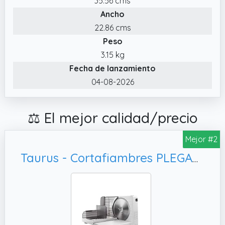
35.56 cms
Ancho
22.86 cms
Peso
3.15 kg
Fecha de lanzamiento
04-08-2026
⚖️ El mejor calidad/precio
Mejor #2
Taurus - Cortafiambres PLEGABLE | Cuchilla Acero INOX Ø17 cm | Corte preciso 1-15mm | Compacto | Fácil limpieza | Protección dedos | Cortador fiambres eléctrico con disco extraíble | Grosor regulable