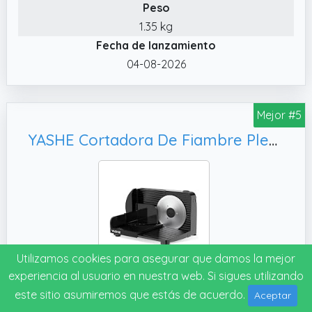
Peso
1.35 kg
Fecha de lanzamiento
04-08-2026
Mejor #5
YASHE Cortadora De Fiambre Plegable Eléctrica, Negro
Utilizamos cookies para asegurar que damos la mejor
experiencia al usuario en nuestra web. Si sigues utilizando
Marca: YASHE
este sitio asumiremos que estás de acuerdo.
Aceptar