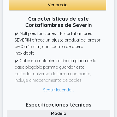
Ver precio
Características de este
Cortafiambres de Severin
✔️ Múltiples funciones – El cortafiambres
SEVERIN ofrece un ajuste gradual del grosor
de 0 a 15 mm, con cuchilla de acero
inoxidable
✔️ Cabe en cualquier cocina; la placa de la
base plegable permite guardar este
cortador universal de forma compacta;
incluye almacenamiento de cables
✔️ Uso seguro – Gracias al carro de
deslizamiento, la cortadora de fiambre es
segura
Especificaciones técnicas
✔️ Cortador universal compacto con motor
Modelo
excelente rendimiento