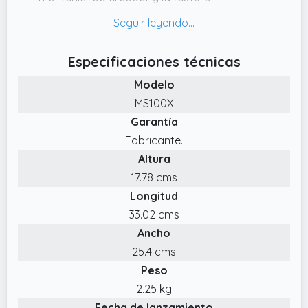
✔️ CORTE PRECISO PARA LONCHAS
PERFECTAS. Cortafiambres ideal para cortar
fiambre, embutido y queso en láminas
Especificaciones técnicas
perfectas, logrando lonchas uniformes para
Modelo
uso diario en familias y cocina doméstica o
profesional.
MS100X
Garantía
✔️ SEGURIDAD Y ESTABILIDAD. Incluye botón
de seguridad y empujador para un uso
Fabricante.
seguro al cortar.
Altura
✔️ DISEÑO PLEGABLE Y FÁCIL LIMPIEZA. Diseño
17.78 cms
plegable y compacto que facilita el
Longitud
almacenamiento.
33.02 cms
Ancho
25.4 cms
Peso
2.25 kg
Fecha de lanzamiento