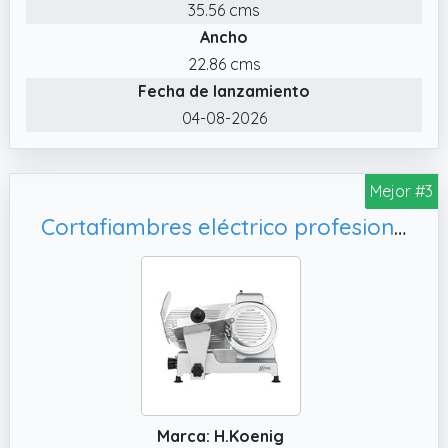
35.56 cms
✔️ MULTIUSOS Y FUNCIONAL: No solo es
Ancho
perfecto para fiambres y quesos, también
para frutas, verduras y mucho más. Una
22.86 cms
herramienta imprescindible en tu cocina
Fecha de lanzamiento
diaria.
04-08-2026
Mejor #3
Cortafiambres eléctrico profesional MSX220 de H.Koenig - Cuchilla de 22 cm, 282 rpm - Acero inoxidable.
Marca: H.Koenig