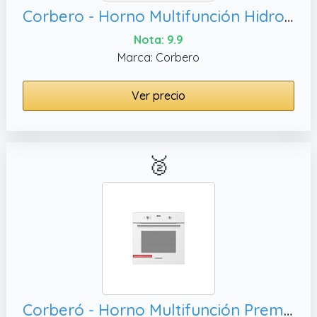
Corbero - Horno Multifunción Hidrolítico 65L | CCHM703W | Limpieza Hidrólisis | 8 Programas | (L)59.5 x (A)59.5x57.5 (H) cm | Luz Interior | Puerta Doble Cristal | 3000W Potencia | Blanco perfil inox
Nota: 9.9
Marca: Corbero
Ver precio
🥈
Corberó - Horno Multifunción Premium Airfry | CCHMT905W | 70L | Hidrólisis | 8 Programas | Guías Extraíbles | Mandos Push-Pull| Display táctil |3000W | Desconexión Automática | Cristal Blanco