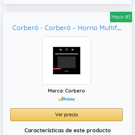
3000W te ofrecen la versatilidad y el
rendimiento necesarios para cualquier tipo
Mejor #3
de receta.
Corberó - Corberó – Horno Multifunción Plus | CCHMD805N | 59x59x56 cm |70L | 8 Programas | Display Digital | Función Hidrólisis | 3000W | Doble Cristal | Guías Extraíbles | Cristal Negro
✔️ CÓMODA LIMPIEZA CON SISTEMA DE
HIDRÓLISIS – Mantén el horno impecable sin
esfuerzo gracias a su sistema de limpieza
por Hidrólisis, que genera vapor para
ablandar la grasa. Este sistema se
complementa con un esmalte interior de fácil
limpieza que evita que la suciedad se
adhiera, simplificando el mantenimiento
Marca: Corbero
diario.
✔️ DISEÑO ELEGANTE CON CONTROL TÁCTIL
– Aporta un toque de elegancia a tu cocina
Ver precio
con su acabado en cristal blanco. Los
mandos escamoteables tipo PushPull se
Características de este producto
ocultan creando una superficie lisa, mientras