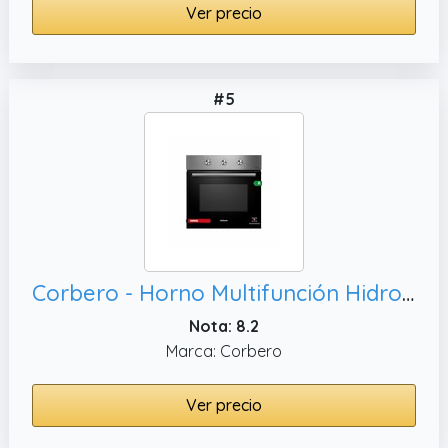
Ver precio
#5
Corbero - Horno Multifunción Hidrolítico 65L | CCHM350MX | Limpieza Hidrólisis | 8 Programas | (L)59.5 x (A)59.5x57.5 (H) cm | Luz Interior | Puerta Doble Cristal | 3000W Potencia | Negro
Nota: 8.2
Marca: Corbero
Ver precio