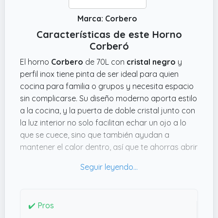
Marca: Corbero
Características de este Horno
Corberó
El horno
Corbero
de 70L con
cristal negro
y
perfil inox tiene pinta de ser ideal para quien
cocina para familia o grupos y necesita espacio
sin complicarse. Su diseño moderno aporta estilo
a la cocina, y la puerta de doble cristal junto con
la luz interior no solo facilitan echar un ojo a lo
que se cuece, sino que también ayudan a
mantener el calor dentro, así que te ahorras abrir
y perder temperatura. Eso se nota en cocciones
más uniformes y eficientes.
Lo que me parece práctico es la limpieza por
hidrólisis: apenas tienes que echar un poco de
✔️ Pros
agua y el horno se ocupa de ablandar la