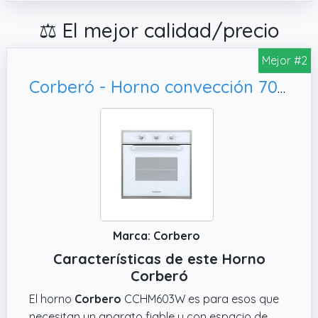
⚖️ El mejor calidad/precio
Mejor #2
Corberó - Horno convección 70L | CCHM603W | 60x60x58 cm |Convencional con 4 Programas | Luz Interior | Limpieza Hidrólisis | Puerta Doble Cristal | 2100W | Blanco perfil Inox
Marca: Corbero
Características de este Horno
Corberó
El horno
Corbero
CCHM603W es para esos que
necesitan un aparato fiable y con espacio de