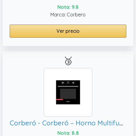
Nota: 9.8
Marca: Corbero
Ver precio
🥉
Corberó - Corberó – Horno Multifunción Plus | CCHMD805N | 59x59x56 cm |70L | 8 Programas | Display Digital | Función Hidrólisis | 3000W | Doble Cristal | Guías Extraíbles | Cristal Negro
Nota: 8.8