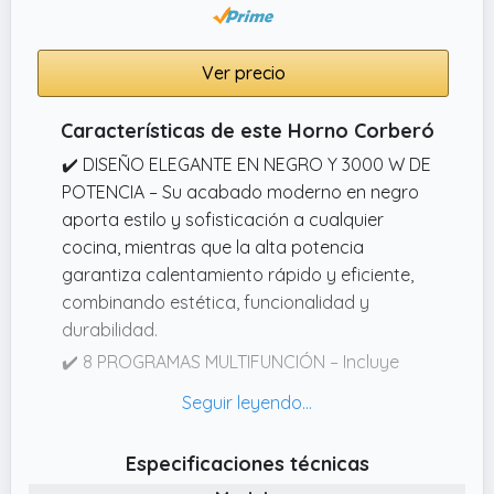
Ver precio
Características de este Horno Corberó
✔️ DISEÑO ELEGANTE EN NEGRO Y 3000 W DE
POTENCIA – Su acabado moderno en negro
aporta estilo y sofisticación a cualquier
cocina, mientras que la alta potencia
garantiza calentamiento rápido y eficiente,
combinando estética, funcionalidad y
durabilidad.
✔️ 8 PROGRAMAS MULTIFUNCIÓN – Incluye
horneado, asado, gratinado, descongelación
y cocción lenta, ofreciendo máxima
versatilidad para cualquier tipo de receta y
Especificaciones técnicas
control total sobre tiempo y temperatura