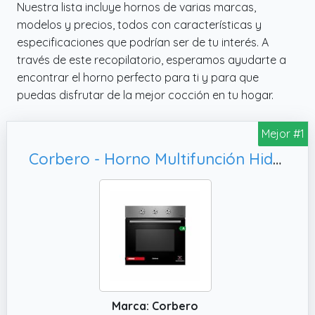
Nuestra lista incluye hornos de varias marcas,
modelos y precios, todos con características y
especificaciones que podrían ser de tu interés. A
través de este recopilatorio, esperamos ayudarte a
encontrar el horno perfecto para ti y para que
puedas disfrutar de la mejor cocción en tu hogar.
Mejor #1
Corbero - Horno Multifunción Hidrolítico 65L | CCHM350MX | Limpieza Hidrólisis | 8 Programas | (L)59.5 x (A)59.5x57.5 (H) cm | Luz Interior | Puerta Doble Cristal | 3000W Potencia | Negro
Marca: Corbero