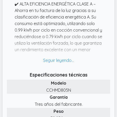
que su Display Digital Touch asegura un
✔️ ALTA EFICIENCIA ENERGÉTICA CLASE A –
control preciso y una visualización clara de
Ahorra en tu factura de la luz gracias a su
los ajustes.
clasificación de eficiencia energética A. Su
consumo está optimizado, utilizando solo
0.99 kWh por ciclo en cocción convencional y
reduciéndose a 0.79 kWh por ciclo cuando se
utiliza la ventilación forzada, lo que garantiza
un rendimiento excelente con un menor
gasto.
✔️ DISEÑO MODERNO CON MANDOS
ESCAMOTEABLES – Aporta un toque de
Especificaciones técnicas
elegancia a tu cocina con su acabado en
Modelo
cristal negro. Los mandos escamoteables se
ocultan cuando no están en uso, creando
CCHMD805N
una superficie lisa y fácil de limpiar, mientras
Garantía
que el display digital con dígitos en color
Tres años del fabricante.
blanco asegura un control preciso y una
Peso
visualización clara de los ajustes.