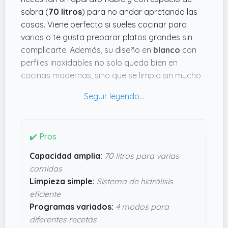
sobra (
70 litros
) para no andar apretando las
cosas. Viene perfecto si sueles cocinar para
varios o te gusta preparar platos grandes sin
complicarte. Además, su diseño en
blanco
con
perfiles inoxidables no solo queda bien en
cocinas modernas, sino que se limpia sin mucho
lío gracias a la función de hidrólisis, que
básicamente hace el trabajo duro con un poco
de agua.
Un punto que me convence es la puerta de doble
✔️ Pros
cristal y la luz interior: puedes chequear cómo va
Capacidad amplia:
70 litros para varias
la comida sin perder calor, lo que ayuda a que
comidas
todo quede más uniforme y sin sorpresas.
Limpieza simple:
Sistema de hidrólisis
También tiene 4 programas para adaptar la
eficiente
cocción según lo que hagas, lo que te quita un
Programas variados:
4 modos para
poco de estrés si no quieres estar pendiente del
diferentes recetas
tiempo todo el rato. Con
2100W
y garantía de