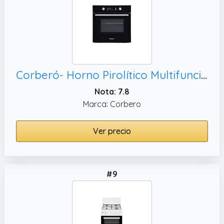
Corberó- Horno Pirolítico Multifunción 65L | CCHMP1023N |59.5cm(L) x59.5cm(A) x57.5cm(H) | 3200W | Display Digital | Mandos Escamoteables | Puerta Doble Cristal | 8 Programas, Cristal Negro
Nota: 7.8
Marca: Corbero
Ver precio
#9