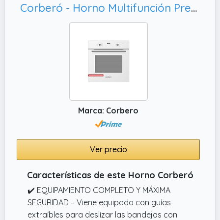
Corberó - Horno Multifunción Premium Airfry | CCHMT905W | 70L | Hidrólisis | 8 Programas | Guías Extraíbles | Mandos Push-Pull| Display táctil |3000W | Desconexión Automática | Cristal Blanco
eficiente sin comprometer los resultados.
Marca: Corbero
Ver precio
Características de este Horno Corberó
✔️ EQUIPAMIENTO COMPLETO Y MÁXIMA
SEGURIDAD – Viene equipado con guías
extraíbles para deslizar las bandejas con