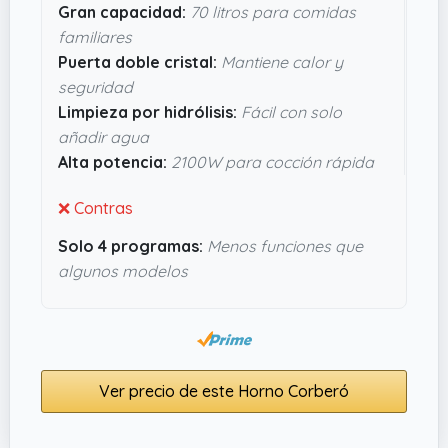
Gran capacidad:
70 litros para comidas
suciedad, así que menos fregoteo, que siempre
familiares
se agradece. Además, con los 2100W y sus
Puerta doble cristal:
Mantiene calor y
cuatro programas tendrás flexibilidad para casi
seguridad
cualquier plato sin complicarte. Si buscas algo
Limpieza por hidrólisis:
Fácil con solo
funcional, duradero (
garantía de tres años
) y
añadir agua
con un toque moderno, este modelo parece
Alta potencia:
2100W para cocción rápida
bastante fiable y útil.
❌ Contras
Solo 4 programas:
Menos funciones que
algunos modelos
Ver precio de este Horno Corberó