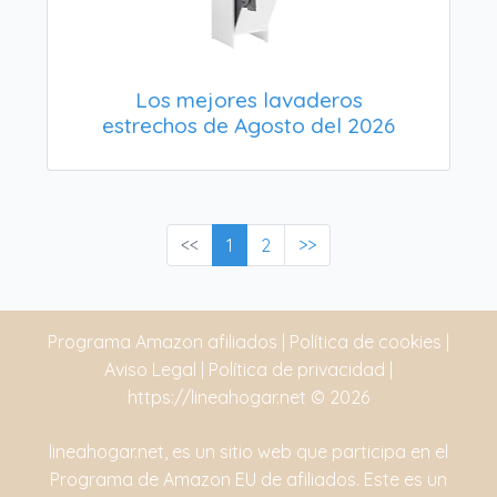
Los mejores lavaderos
estrechos de Agosto del 2026
<<
1
2
>>
Programa Amazon afiliados
|
Política de cookies
|
Aviso Legal
|
Política de privacidad
|
https://lineahogar.net
© 2026
lineahogar.net, es un sitio web que participa en el
Programa de Amazon EU de afiliados. Este es un