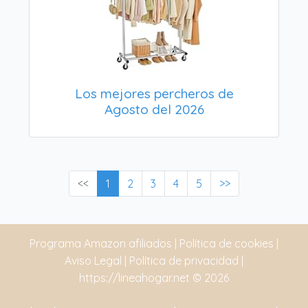
Los mejores percheros de
Agosto del 2026
<<
1
2
3
4
5
>>
Programa Amazon afiliados
|
Política de cookies
|
Aviso Legal
|
Política de privacidad
|
https://lineahogar.net
© 2026