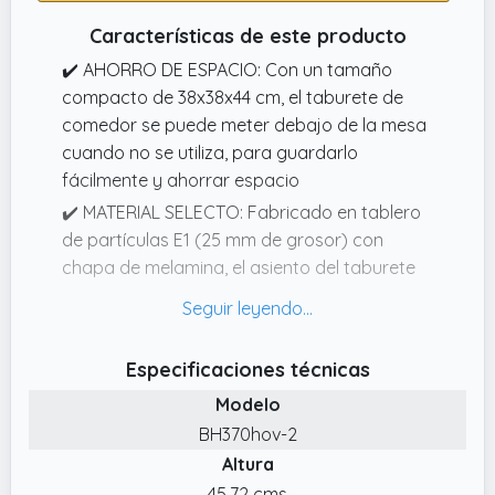
Características de este producto
✔️ AHORRO DE ESPACIO: Con un tamaño
compacto de 38x38x44 cm, el taburete de
comedor se puede meter debajo de la mesa
cuando no se utiliza, para guardarlo
fácilmente y ahorrar espacio
✔️ MATERIAL SELECTO: Fabricado en tablero
de partículas E1 (25 mm de grosor) con
chapa de melamina, el asiento del taburete
de cocina es resistente, duradero y fácil de
limpiar. Las patas tienen almohadillas
antideslizantes para proteger el suelo de
Especificaciones técnicas
arañazos
Modelo
✔️ Asiento de madera certificada FSC
BH370hov-2
✔️ ESTABILIDAD Y SEGURIDAD: Las patas de
Altura
hierro negro antioxidante y los tubos
45.72 cms