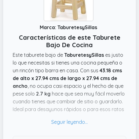
Marca: TaburetesySillas
Características de este Taburete
Bajo De Cocina
Este taburete bajo de
TaburetesySillas
es justo
lo que necesitas si tienes una cocina pequeña o
un rincón tipo barra en casa. Con sus
43.18 cms
de alto x 27.94 cms de largo x 27.94 cms de
ancho
, no ocupa casi espacio y el hecho de que
pese solo
2.7 kg
hace que sea muy fácil moverlo
cuando tienes que cambiar de sitio o guardarlo.
Ideal para desayunos rápidos o para esos ratos
que quieres sentarte sin montar un despliegue en
la mesa.
Lo que me convence es su simplicidad y