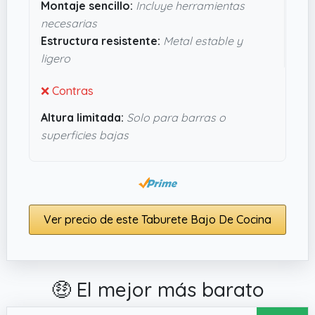
Montaje sencillo:
Incluye herramientas
herramientas extras. En resumen, tiene pinta de
necesarias
ajustarse bien a la vida diaria de alguien que
Estructura resistente:
Metal estable y
valora diseño sin complicarse, y no parece un
ligero
gasto absurdo para un mueble básico y
funcional.
❌ Contras
Altura limitada:
Solo para barras o
superficies bajas
Ver precio de este Taburete Bajo De Cocina
🤑 El mejor más barato