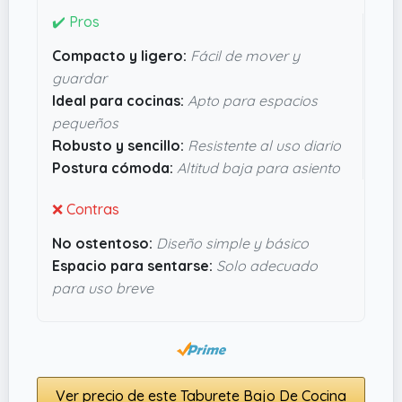
robustez. Aunque no sea nada ostentoso, parece
✔️ Pros
que aguanta bien el uso diario y no se ve
Compacto y ligero:
Fácil de mover y
endeble, que es lo que buscas para que no se te
guardar
rompa en media temporada. Además, al ser tan
Ideal para cocinas:
Apto para espacios
bajito, ayuda a mantener una postura cómoda
pequeños
sin acabar encorvado. En resumen, un básico sin
Robusto y sencillo:
Resistente al uso diario
complicaciones que está bien tener a mano.
Postura cómoda:
Altitud baja para asiento
❌ Contras
No ostentoso:
Diseño simple y básico
Espacio para sentarse:
Solo adecuado
para uso breve
Ver precio de este Taburete Bajo De Cocina