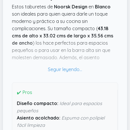
Estos taburetes de
Noorsk Design
en
Blanco
son ideales para quien quiera darle un toque
moderno y práctico a su cocina sin
complicaciones. Su tamaño compacto (
43.18
cms de alto x 33.02 cms de largo x 35.56 cms
de ancho
) los hace perfectos para espacios
pequeños o para usar en la barra alta sin que
molesten demasiado. Además, el asiento
acolchado con espuma densa y polipiel facilita
que se limpien rápido tras una comida o café,
algo que se agradece cuando no quieres estar
pendiente de manchas.
✔️ Pros
La estructura metálica en gris aporta estabilidad
Diseño compacto:
Ideal para espacios
sin ser pesada, con solo un peso de
2.7 kg
cada
pequeños
uno, así que moverlos no es nada pesado. Lo
Asiento acolchado:
Espuma con polipiel
bueno es que el montaje es sencillo y viene con
fácil limpieza
todo lo necesario, sin líos de buscar