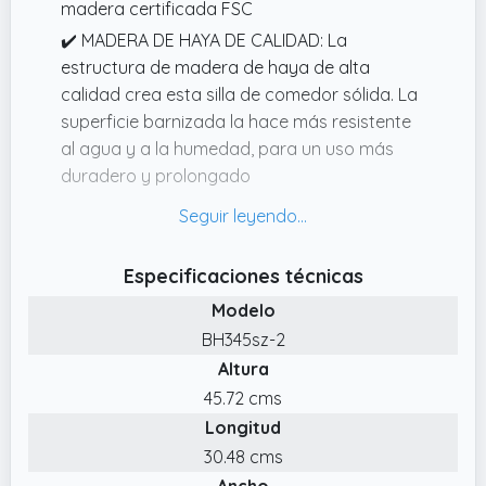
madera certificada FSC
✔️ MADERA DE HAYA DE CALIDAD: La
estructura de madera de haya de alta
calidad crea esta silla de comedor sólida. La
superficie barnizada la hace más resistente
al agua y a la humedad, para un uso más
duradero y prolongado
✔️ CÓMODO ASIENTO ACOLCHADO: El
taburete de cocina cuenta con un asiento
acolchado con esponja de alta densidad y
Especificaciones técnicas
recubierto de PU. Es muy cómodo, suave y al
Modelo
mismo tiempo fácil de limpiar y resistente al
BH345sz-2
desgaste
Altura
✔️ ESTRUCTURA ESTABLE: Las patas fijadas
45.72 cms
en cruz bajo el asiento refuerzan la robustez
Longitud
de la silla de madera. Las almohadillas de
fieltro bajo las patas hacen que la silla sea
30.48 cms
antideslizante y silenciosa, mejorando la
Ancho