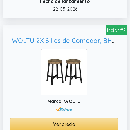
Fecha de lanzamiento
tomar algo o charlar con comodidad
22-05-2026
✔️ MONTAJE RÁPIDO, LIMPIEZA FÁCIL: Solo
tienes que atornillar las patas con las
herramientas incluidas y en pocos minutos
Mejor #2
los tendrás listos. Su superficie lisa se limpia
WOLTU 2X Sillas de Comedor, BH370hov-2
fácilmente con un paño, así que mantenerlos
impecables no te llevará nada de tiempo
Marca: WOLTU
Ver precio