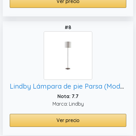
Ver precio
#8
Lindby Lámpara de pie Parsa (Moderno) en Blanco hecho Textura, Tela Tejido Seda e.o. para Salón & Comedor (1 llama E27) lámpara textil
Nota: 7.7
Marca: Lindby
Ver precio