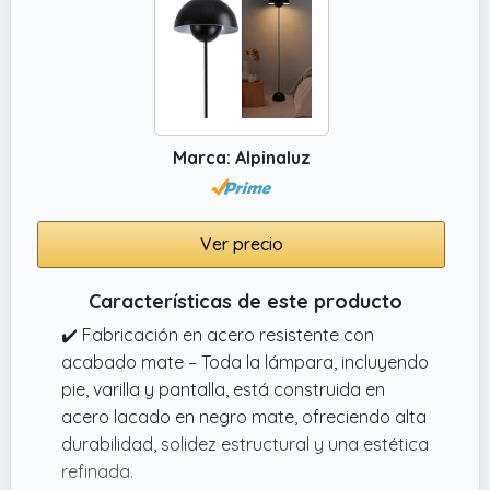
encender y apagar cada luz individualmente.
Puede iluminar completamente una
habitación, controlar la salida de luz o
centrarse en un área de su elección para
crear la solución de iluminación ideal para su
decoración.
Marca: Alpinaluz
Ver precio
Características de este producto
✔️ Fabricación en acero resistente con
acabado mate – Toda la lámpara, incluyendo
pie, varilla y pantalla, está construida en
acero lacado en negro mate, ofreciendo alta
durabilidad, solidez estructural y una estética
refinada.