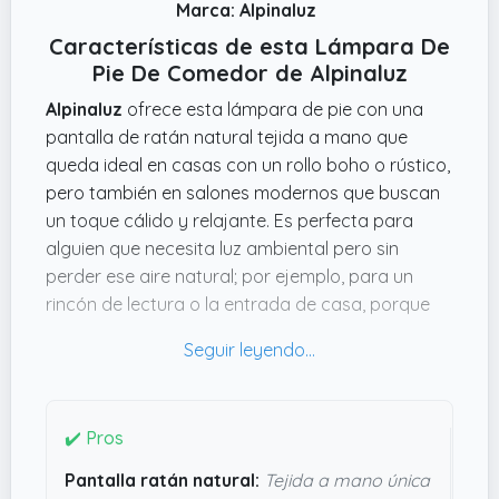
Marca: Alpinaluz
Características de esta Lámpara De
Pie De Comedor de Alpinaluz
Alpinaluz
ofrece esta lámpara de pie con una
pantalla de ratán natural tejida a mano que
queda ideal en casas con un rollo boho o rústico,
pero también en salones modernos que buscan
un toque cálido y relajante. Es perfecta para
alguien que necesita luz ambiental pero sin
perder ese aire natural; por ejemplo, para un
rincón de lectura o la entrada de casa, porque
da un punto decorativo sin recargar el espacio.
La base metálica
negra
es sencilla y estable,
nada cantosa.
Lo que me convence realmente es que funciona
✔️ Pros
con bombillas estándar E27, así que puedes
Pantalla ratán natural:
Tejida a mano única
poner una LED cálida tipo Edison y darle ese