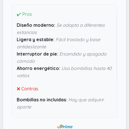
pie: evita agacharte cada vez para encenderla y
apagarla, cosa que se agradece en el día a día.
✔️ Pros
Además, la base de acero inoxidable con
Diseño moderno:
Se adapta a diferentes
almohadillas antideslizantes da sensación de
estancias
estabilidad, así que no tienes que preocuparte
Ligera y estable:
Fácil traslado y base
por que se caiga o raye el suelo. En resumen,
antideslizante
parece una opción muy práctica si buscas algo
Interruptor de pie:
Encendido y apagado
funcional sin complicarte con montajes o peso.
cómodo
Ahorro energético:
Usa bombillas hasta 40
vatios
❌ Contras
Bombillas no incluidas:
Hay que adquirir
aparte