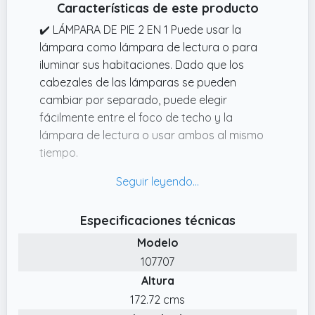
Características de este producto
✔️ LÁMPARA DE PIE 2 EN 1 Puede usar la
lámpara como lámpara de lectura o para
iluminar sus habitaciones. Dado que los
cabezales de las lámparas se pueden
cambiar por separado, puede elegir
fácilmente entre el foco de techo y la
lámpara de lectura o usar ambos al mismo
tiempo.
✔️ DISEÑO MODERNO La lámpara de pie
'Alissa' de Monzana brinda un toque de
atracción a cualquier sala de estar con su
Especificaciones técnicas
diseño elegante.
Modelo
✔️ DATOS TÉCNICOS El foco de techo tiene
107707
unas dimensiones de (ØxAl) 28x175cm. El
Altura
material de la lámpara de lectura es de
plástico.
172.72 cms