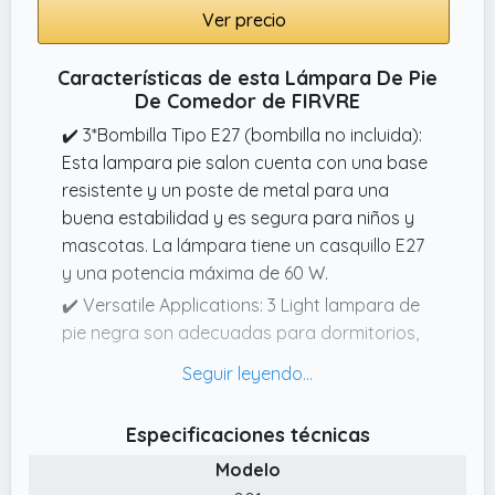
Ver precio
Características de esta Lámpara De Pie
De Comedor de FIRVRE
✔️ 3*Bombilla Tipo E27 (bombilla no incluida):
Esta lampara pie salon cuenta con una base
resistente y un poste de metal para una
buena estabilidad y es segura para niños y
mascotas. La lámpara tiene un casquillo E27
y una potencia máxima de 60 W.
✔️ Versatile Applications: 3 Light lampara de
pie negra son adecuadas para dormitorios,
salas de estar, salas de lectura, sótanos,
oficinas en casa, pasillos de comedor, zonas
de entrada, salas de estudio y para varios
Especificaciones técnicas
grupos de personas: Los diseñadores de
Modelo
interiores, propietarios de viviendas,