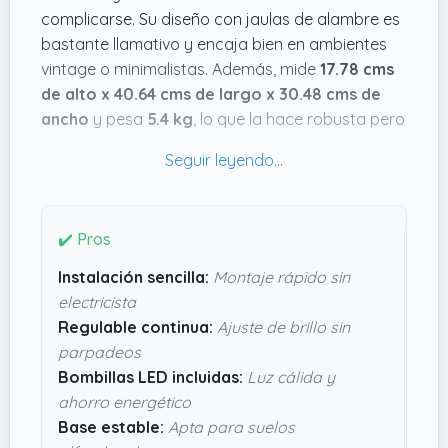
complicarse. Su diseño con jaulas de alambre es
bastante llamativo y encaja bien en ambientes
vintage o minimalistas. Además, mide
17.78 cms
de alto x 40.64 cms de largo x 30.48 cms de
ancho
y pesa
5.4 kg
, lo que la hace robusta pero
fácil de mover y colocar en cualquier rincón.
Lo que me mola es que la instalación es súper
sencilla, nada de líos con cables, solo montar las
partes y listo. También tiene un regulador
✔️ Pros
giratorio que ajusta la luz de forma continua, sin
Instalación sencilla:
Montaje rápido sin
esos molestos parpadeos que sabes que
electricista
fastidian cuando estás leyendo o viendo una peli.
Regulable continua:
Ajuste de brillo sin
Las bombillas LED que trae ofrecen una luz
parpadeos
cálida que ayuda a crear buen ambiente y, de
Bombillas LED incluidas:
Luz cálida y
paso, no te sube la factura de la luz. Si buscas
ahorro energético
algo con estilo y funcional, tiene pinta de encajar.
Base estable:
Apta para suelos