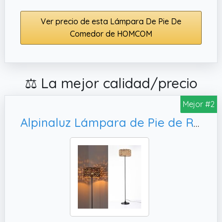
Ver precio de esta Lámpara De Pie De
Comedor de HOMCOM
⚖️ La mejor calidad/precio
Mejor #2
Alpinaluz Lámpara de Pie de Ratán Natural con Pantalla Drumshade, Estilo Moderno Clásico Industrial para Salón Dormitorio Comedor