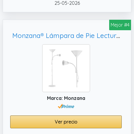
25-05-2026
✔️ Casquillo E27 estándar y versátil – Apta
para bombillas LED E27 hasta 40W (no
incluida). Se recomienda bombilla A60 G45 o
Mejor #4
C37 para mantener el equilibrio visual.
Monzana® Lámpara de Pie Lectura 175cm Salón Sofá Comedor Brazo Flexible Luz de Techo Color Blanco
Marca: Monzana
Ver precio