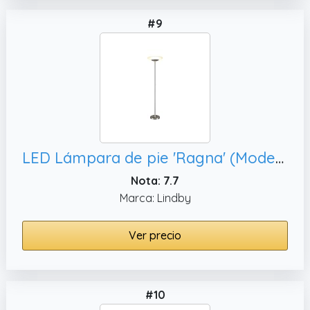
#9
LED Lámpara de pie 'Ragna' (Moderno) en Gris hecho de Vidrio e.o. para Salón & Comedor (1 llama, lámpara de pie
Nota: 7.7
Marca: Lindby
Ver precio
#10