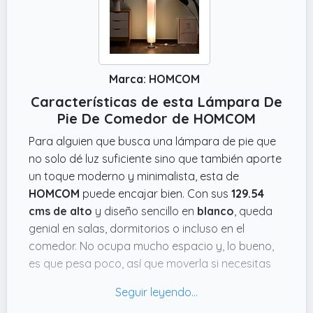
Marca: HOMCOM
Características de esta Lámpara De
Pie De Comedor de HOMCOM
Para alguien que busca una lámpara de pie que
no solo dé luz suficiente sino que también aporte
un toque moderno y minimalista, esta de
HOMCOM
puede encajar bien. Con sus
129.54
cms de alto
y diseño sencillo en
blanco
, queda
genial en salas, dormitorios o incluso en el
comedor. No ocupa mucho espacio y, lo bueno,
es que pesa poco, así que moverla si necesitas
cambiar de sitio no es un lío.
Un punto que me parece útil es el interruptor de