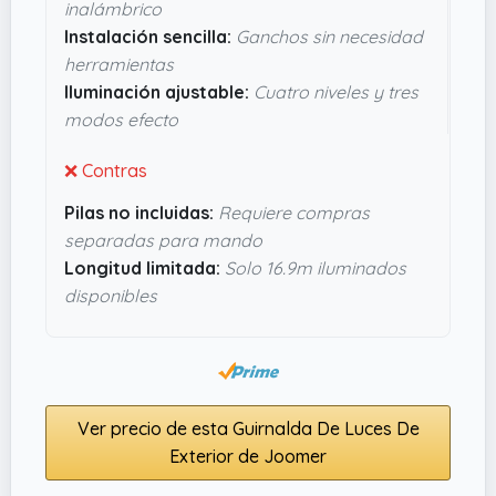
inalámbrico
líos. Si buscas algo que dé buen rollo en las
Instalación sencilla:
Ganchos sin necesidad
noches sin ser demasiado delicado, esta
herramientas
guirnalda parece bastante práctica y funcional.
Iluminación ajustable:
Cuatro niveles y tres
modos efecto
❌ Contras
Pilas no incluidas:
Requiere compras
separadas para mando
Longitud limitada:
Solo 16.9m iluminados
disponibles
Ver precio de esta Guirnalda De Luces De
Exterior de Joomer