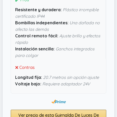
cada bombilla funciona por separado; eso quiere
Resistente y duradera:
Plástico irrompible
decir que si alguna se estropea, el resto sigue
certificado IP44
encendiendo sin problemas. Y no olvidar el
Bombillas independientes:
Una dañada no
control remoto, que permite ajustar brillo,
afecta las demás
efectos y hasta temporizadores sin levantarte
Control remoto fácil:
Ajuste brillo y efectos
del sofá, lo cual facilita mucho la vida. En
rápido
definitiva, parece un producto bien pensado
Instalación sencilla:
Ganchos integrados
para alguien que busca un toque de luz
para colgar
confortable y sin complicaciones.
❌ Contras
Longitud fija:
20.7 metros sin opción ajuste
Voltaje bajo:
Requiere adaptador 24V
Ver precio de esta Guirnalda De Luces De