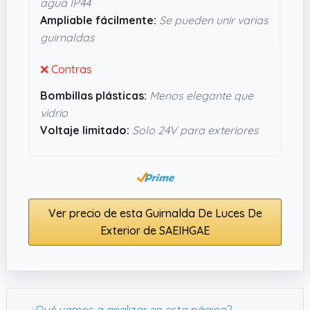
agua IP44
bastante bien pensadas para ello.
Ampliable fácilmente:
Se pueden unir varias
guirnaldas
❌ Contras
Bombillas plásticas:
Menos elegante que
vidrio
Voltaje limitado:
Solo 24V para exteriores
Ver precio de esta Guirnalda De Luces De
Exterior de SAEIHGAE
¿Qué vamos a analizar en esta página?