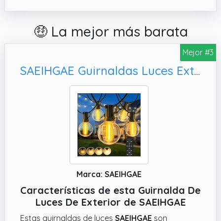
🤑 La mejor más barata
Mejor #3
SAEIHGAE Guirnaldas Luces Exterior Jardin LED 20M 65ft G40 Bombillas LED Cadena de Luz Guirnaldas Luminosas Exteriores IP44 Impermeable Outdoor Girnaldas Garden para Patio Fiesta Terraza
Marca: SAEIHGAE
Características de esta Guirnalda De
Luces De Exterior de SAEIHGAE
Estas guirnaldas de luces
SAEIHGAE
son