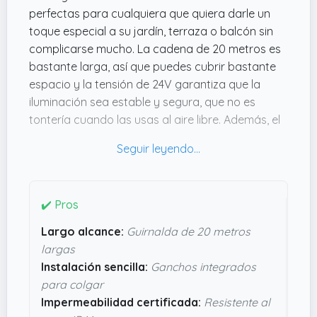
perfectas para cualquiera que quiera darle un
toque especial a su jardín, terraza o balcón sin
complicarse mucho. La cadena de 20 metros es
bastante larga, así que puedes cubrir bastante
espacio y la tensión de 24V garantiza que la
iluminación sea estable y segura, que no es
tontería cuando las usas al aire libre. Además, el
diseño resistente y la certificación IP44 hacen que
aguante bien cualquier chaparrón, ideal si sueles
hacer fiestas o cenas fuera.
Lo que me parece muy práctico es que vienen
✔️ Pros
con ganchos integrados, así la instalación es
Largo alcance:
Guirnalda de 20 metros
rápida y no necesitas ir pinchándola por ahí.
largas
También se pueden unir varias guirnaldas para
Instalación sencilla:
Ganchos integrados
ampliar el espacio iluminado sin lío. En definitiva,
para colgar
si buscas algo que combine facilidad, resistencia
Impermeabilidad certificada:
Resistente al
y un ambiente agradable, estas luces están