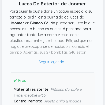
Luces De Exterior de Joomer
Para quien le guste darle un toque especial a su
terraza o jardín, esta guirnalda de luces de
Joomer
en
Blanco Cálido
puede ser justo lo que
necesitas. Lo bueno es que está pensada para
aguantar tanto lluvia como viento, con su
plástico resistente y certificado IP65, así que no
hay que preocuparse demasiado si cambia el
tiempo. Además, sus 27 bombillas G40 están
colgadas en casi 17 metros iluminados, suficiente
para ambientar sin complicarte demasiado.
Otro detalle que mola es el mando a distancia
que trae para ajustar el brillo y elegir entre
✔️ Pros
modos fijos o intermitentes, ideal para montar
Material resistente:
Plástico durable e
algo rápido y luego controlar la luz sin tener que
impermeable IP65
levantarte. Los ganchos en cada bombilla
Control remoto:
Ajusta brillo y modos
facilitan mucho la instalación, sin herramientas ni