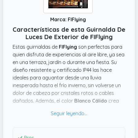
Marca: FIFlying
Características de esta Guirnalda De
Luces De Exterior de FIFlying
Estas guirnaldas de
FIFlying
son perfectas para
quien disfruta de experiencias al aire libre, ya sea
en una terraza, jardín o durante una fiesta. Su
diseño resistente y certificado IP44 las hace
ideales para aguantar desde una lluvia
inesperada hasta el frío invierno, sin volverse un
dolor de cabeza por cristales rotos o cables
dañados. Además, el color
Blanco Cálido
crea
un ambiente muy acogedor, ideal para esas
noches relajadas en casa o cuando quieres darle
un toque especial a una cena con amigos.
Una cosa que me parece muy práctica es que
✔️ Pros