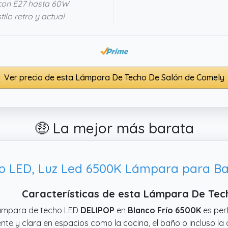
con E27 hasta 60W
lo retro y actual
Ver precio de esta Lámpara De Techo De Salón de Comely
🤑 La mejor más barata
Características de esta Lámpara De Tec
lámpara de techo LED
DELIPOP
en
Blanco Frío 6500K
es per
nte y clara en espacios como la cocina, el baño o incluso la