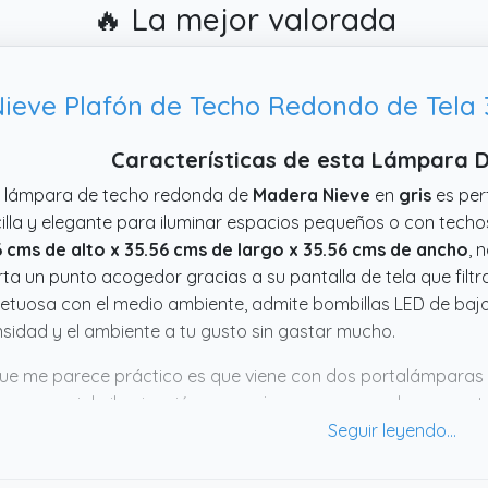
🔥 La mejor valorada
ieve Plafón de Techo Redondo de Tela 3
Características de esta Lámpara 
a lámpara de techo redonda de
Madera Nieve
en
gris
es per
illa y elegante para iluminar espacios pequeños o con tec
6 cms de alto x 35.56 cms de largo x 35.56 cms de ancho
, 
ta un punto acogedor gracias a su pantalla de tela que filtr
etuosa con el medio ambiente, admite bombillas LED de bajo
nsidad y el ambiente a tu gusto sin gastar mucho.
ue me parece práctico es que viene con dos portalámparas 
 conseguir la iluminación que mejor vaya con cada momento o
ado clásico hace que encaje en casi cualquier decoración si
 pero eso permite elegir según necesidades. En definitiva, si 
e de estilo, esta lámpara tiene bastante sentido.