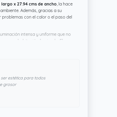
e largo x 27.94 cms de ancho
, la hace
l ambiente. Además, gracias a su
r problemas con el calor o el paso del
iluminación intensa y uniforme que no
o en una habitación iluminada. El
n cromática hace que los colores se
r. En resumen, tiene un buen equilibrio
bastante práctica y duradera para
ser estética para todos
e grosor