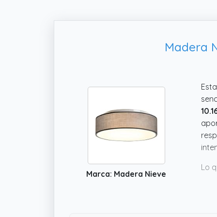
Madera N
Est
senc
10.1
apor
resp
inte
Lo q
Marca: Madera Nieve
para
acab
ojo,
toqu