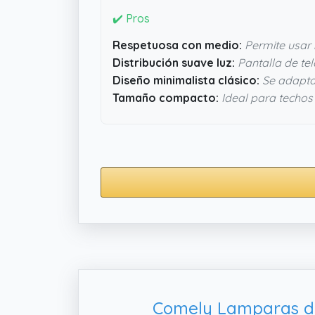
✔️ Pros
Respetuosa con medio:
Permite usar
Distribución suave luz:
Pantalla de tela
Diseño minimalista clásico:
Se adapta 
Tamaño compacto:
Ideal para techos
Comely Lamparas de 