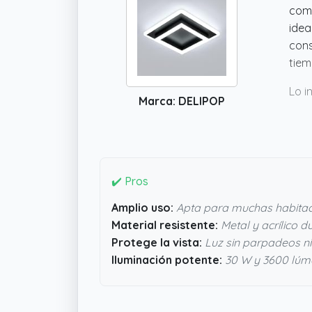
com
idea
cons
tiem
Lo i
Marca: DELIPOP
cans
cont
vean
entr
cual
✔️ Pros
Amplio uso:
Apta para muchas habitac
Material resistente:
Metal y acrílico 
Protege la vista:
Luz sin parpadeos n
Iluminación potente:
30 W y 3600 lúm