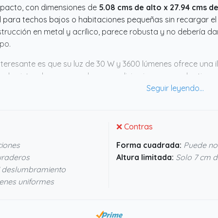
pacto, con dimensiones de
5.08 cms de alto x 27.94 cms d
l para techos bajos o habitaciones pequeñas sin recargar e
trucción en metal y acrílico, parece robusta y no debería da
po.
nteresante es que su luz de 30 W y 3600 lúmenes ofrece una 
a la vista, algo que puede ser un alivio si pasas mucho tiemp
rolador LED evita parpadeos molestos y su alta reproducció
 más naturales, algo que valoro mucho para cocinar o trabaja
e diseño funcional y calidad lumínica; parece una solución 
quiera que quiera mejorar la iluminación sin complicaciones.
❌ Contras
iones
Forma cuadrada:
Puede no 
duraderos
Altura limitada:
Solo 7 cm d
i deslumbramiento
enes uniformes