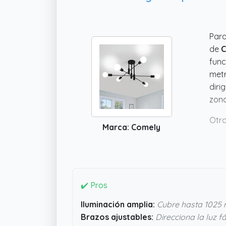
Para
de
C
func
metr
diri
zona
Otra
Marca: Comely
que 
dim
exag
vist
✔️ Pros
Iluminación amplia:
Cubre hasta 1025
Brazos ajustables:
Direcciona la luz f