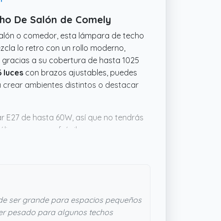
cho De Salón de Comely
 salón o comedor, esta lámpara de techo
cla lo retro con un rollo moderno,
 gracias a su cobertura de hasta 1025
6 luces
con brazos ajustables, puedes
ara crear ambientes distintos o destacar
r E27 de hasta 60W, así que no tendrás
lica no parece frágil, y con unas
58 cms de ancho
, aporta presencia sin ser
iluminación sea más personalizable y
e ser grande para espacios pequeños
r pesado para algunos techos