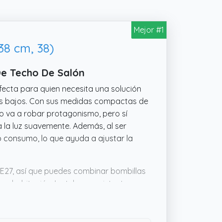
Mejor #1
8 cm, 38)
De Techo De Salón
fecta para quien necesita una solución
hos bajos. Con sus medidas compactas de
no va a robar protagonismo, pero sí
a la luz suavemente. Además, al ser
 consumo, lo que ayuda a ajustar la
E27, así que puedes combinar bombillas
 habitación. La tela es resistente y su
n complicaciones. No incluye bombillas,
buscas algo discreto y funcional con un