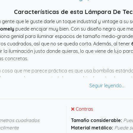
Características de esta Lámpara De Te
 gente que le guste darle un toque industrial y vintage a su
omely
puede encajar muy bien. Con su diseño negro que mez
iona genial para iluminar espacios de tamaño medio-grande
os cuadrados, así que no se queda corta. Además, al tener
gir la iluminación justo donde quieras, lo que viene de lujo p
s concretas.
 cosa que me parece práctica es que usa bombillas estánda
buscar nada raro para instalar o cambiar. La estructura metá
ensiones de
30.48 cms de alto x 68.58 cms de largo x 68.
erada. En resumen, es una pieza con estilo que hace que la 
osa, ideal si buscas algo diferente pero funcional.
❌ Contras
 metros cuadrados
Tamaño considerable:
Pued
ácilmente
Material metálico:
Puede se