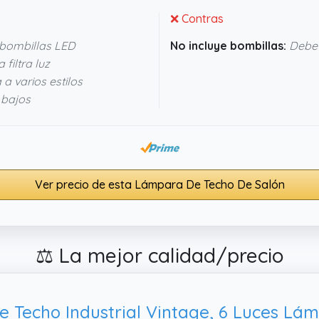
❌ Contras
 bombillas LED
No incluye bombillas:
Debe 
 filtra luz
a varios estilos
 bajos
Ver precio de esta Lámpara De Techo De Salón
⚖️ La mejor calidad/precio
Techo Industrial Vintage, 6 Luces Lá