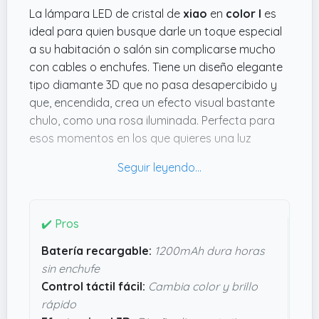
La lámpara LED de cristal de
xiao
en
color I
es
ideal para quien busque darle un toque especial
a su habitación o salón sin complicarse mucho
con cables o enchufes. Tiene un diseño elegante
tipo diamante 3D que no pasa desapercibido y
que, encendida, crea un efecto visual bastante
chulo, como una rosa iluminada. Perfecta para
esos momentos en los que quieres una luz
ambiental que calme o simplemente dar un aire
distinto al espacio.
Lo que me parece realmente práctico es el
control táctil para cambiar entre tres colores de
✔️ Pros
luz —blanco, cálido y luz solar— y el ajuste de
Batería recargable:
1200mAh dura horas
brillo. Además, la batería de 1200mAh con carga
sin enchufe
USB hace que puedas moverla sin depender del
Control táctil fácil:
Cambia color y brillo
enchufe durante horas, algo que no es tan
rápido
común en lámparas tan decorativas. Si estás