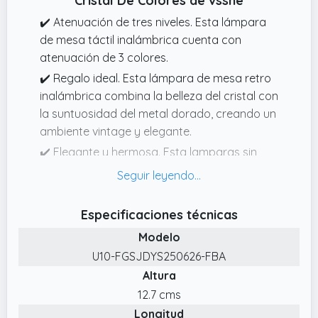
Cristal De Colores de vsshe
✔️ Atenuación de tres niveles. Esta lámpara
de mesa táctil inalámbrica cuenta con
atenuación de 3 colores.
✔️ Regalo ideal. Esta lámpara de mesa retro
inalámbrica combina la belleza del cristal con
la suntuosidad del metal dorado, creando un
ambiente vintage y elegante.
✔️ Elegante y hermosa. Esta lamparas sin
cables cuenta con una pantalla de cristal
acrílico de alta definición y una base de
metal de cobre antiguo, robusta y duradera.
Especificaciones técnicas
✔️ Iluminación de larga duración. Esta
Modelo
lámpara de escritorio recargable cuenta con
U10-FGSJDYS250626-FBA
un diseño inalámbrico, una batería
Altura
recargable integrada de 2000 mAh que
12.7 cms
tarda de 2 a 3 horas en cargarse e incluye un
Longitud
cable de carga tipo C.