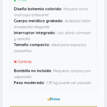
facilitan el uso diario, eliminando líos de enchufes
Diseño bohemio colorido:
Mosaico turco
improvisados. Con unas medidas de
38.1 cms de
marroquí artesanal
alto x 15.24 cms de largo x 15.24 cms de ancho
Cuerpo metálico grabado:
Acabado latón
y un peso de
1.35 kg
, se planta bien en cualquier
envejecido elegante
mesa sin ocupar mucho espacio ni ser un
Interruptor integrado:
Uso diario cómodo
estorbo. Parece un objeto con bastante carácter
y sencillo
y seguro que no pasa desapercibido, perfecto si
Tamaño compacto:
Ideal para espacios
quieres algo con estilo sin complicaciones.
pequeños
❌ Contras
Bombilla no incluida:
Requiere compra por
separado
Peso moderado:
1.35 kg puede ser pesado