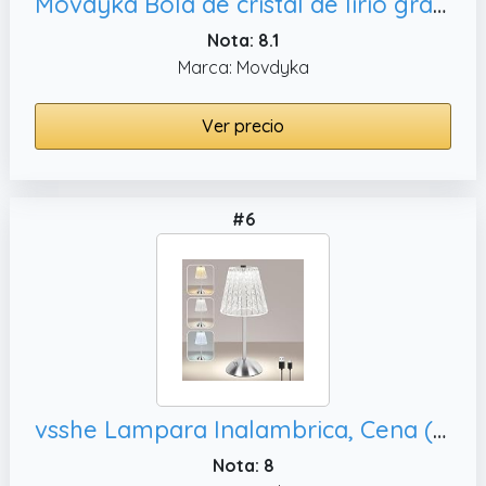
Movdyka Bola de cristal de lirio grabada con láser 3D con base LED que cambia de color, regalo único para mujeres y hombres
Nota: 8.1
Marca: Movdyka
Ver precio
#6
vsshe Lampara Inalambrica, Cena (Plata)
Nota: 8