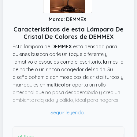
Marca: DEMMEX
Características de esta Lámpara De
Cristal De Colores de DEMMEX
Esta lámpara de
DEMMEX
está pensada para
quienes buscan darle un toque diferente y
llamativo a espacios como el escritorio, la mesilla
de noche o un rincón acogedor del salón. Su
diseño bohemio con mosaicos de cristal turcos y
marroquíes en
multicolor
aporta un rollo
artesanal que no pasa desapercibido y crea un
ambiente relajado y cálido, ideal para hogares
con personalidad o para alguien que valora lo
hecho a mano.
Además, el cuerpo metálico con acabado en
latón envejecido y el interruptor integrado
✔️ Pros