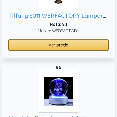
Tiffany S011 WERFACTORY Lámpara de mesa de café de cristal de color amarillo hexágono con acabado de misión, base antigua W16 H24 pulgadas salón
Nota: 8.1
Marca: WERFACTORY
Ver precio
#5