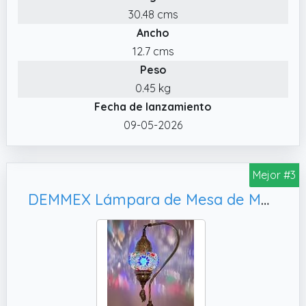
30.48 cms
✔️ Control táctil. Esta lámpara de mesa táctil
Ancho
cuenta con atenuación continua y un control
táctil sensible.
12.7 cms
Peso
0.45 kg
Fecha de lanzamiento
09-05-2026
Mejor #3
DEMMEX Lámpara de Mesa de Mosaico Turco, Acabado en Latón Antiguo