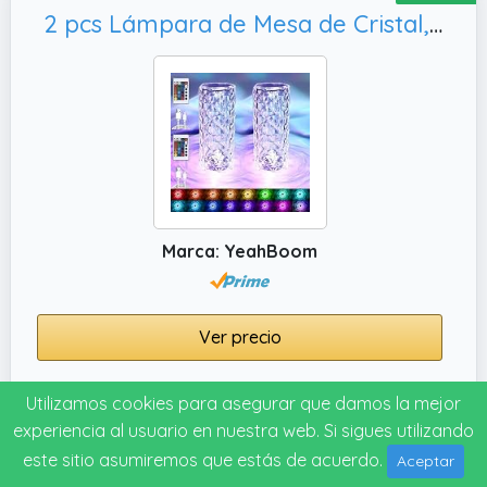
2 pcs Lámpara de Mesa de Cristal,Luz Ambiental Recargable
Marca: YeahBoom
Ver precio
Características de esta Lámpara De
Utilizamos cookies para asegurar que damos la mejor
Cristal De Colores de YeahBoom
experiencia al usuario en nuestra web. Si sigues utilizando
✔️ Tipo De Producto: Lámpara
este sitio asumiremos que estás de acuerdo.
Aceptar
✔️ Tipo Gl: Hogar