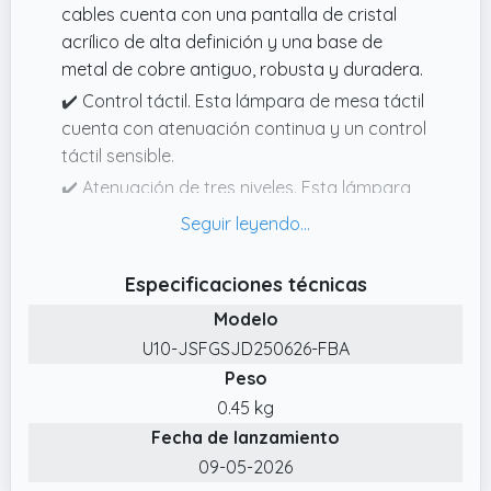
cables cuenta con una pantalla de cristal
acrílico de alta definición y una base de
metal de cobre antiguo, robusta y duradera.
✔️ Control táctil. Esta lámpara de mesa táctil
cuenta con atenuación continua y un control
táctil sensible.
✔️ Atenuación de tres niveles. Esta lámpara
de mesa táctil inalámbrica cuenta con
atenuación de 3 colores.
✔️ Regalo ideal. Esta lámpara de mesa retro
Especificaciones técnicas
inalámbrica combina la belleza del cristal con
Modelo
la suntuosidad del metal dorado, creando un
U10-JSFGSJD250626-FBA
ambiente vintage y elegante.
Peso
✔️ Iluminación de larga duración. Esta
0.45 kg
lámpara de mesa recargable cuenta con un
Fecha de lanzamiento
diseño inalámbrico, una batería recargable
09-05-2026
integrada de 2000 mAh y un cable de carga