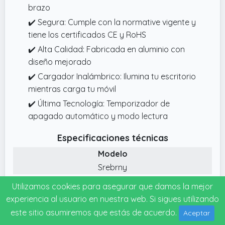
brazo
✔️ Segura: Cumple con la normative vigente y
tiene los certificados CE y RoHS
✔️ Alta Calidad: Fabricada en aluminio con
diseño mejorado
✔️ Cargador Inalámbrico: Ilumina tu escritorio
mientras carga tu móvil
✔️ Última Tecnología: Temporizador de
apagado automático y modo lectura
Especificaciones técnicas
Modelo
Srebrny
Altura
Utilizamos cookies para asegurar que damos la mejor
38.1 cms
experiencia al usuario en nuestra web. Si sigues utilizando
Longitud
este sitio asumiremos que estás de acuerdo.
Aceptar
17.78 cms