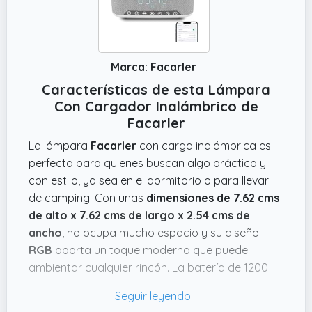
Marca: Facarler
Características de esta Lámpara
Con Cargador Inalámbrico de
Facarler
La lámpara
Facarler
con carga inalámbrica es
perfecta para quienes buscan algo práctico y
con estilo, ya sea en el dormitorio o para llevar
de camping. Con unas
dimensiones de 7.62 cms
de alto x 7.62 cms de largo x 2.54 cms de
ancho
, no ocupa mucho espacio y su diseño
RGB
aporta un toque moderno que puede
ambientar cualquier rincón. La batería de 1200
mAh permite usarla sin estar enchufada
constantemente, lo cual se agradece si la quieres