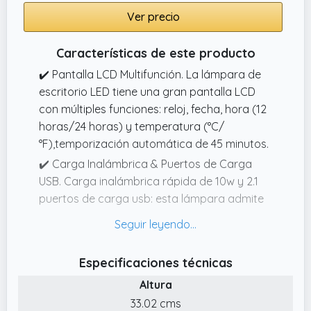
interruptor del sensor táctil sensible para
Ver precio
ajustar fácil y rápidamente.
Características de este producto
✔️ Pantalla LCD Multifunción. La lámpara de
escritorio LED tiene una gran pantalla LCD
con múltiples funciones: reloj, fecha, hora (12
horas/24 horas) y temperatura (°C/
°F),temporización automática de 45 minutos.
✔️ Carga Inalámbrica & Puertos de Carga
USB. Carga inalámbrica rápida de 10w y 2.1
puertos de carga usb: esta lámpara admite
la carga inalámbrica de alta velocidad de
10w de Android y la carga estándar de 7.5w
del iphone.
Especificaciones técnicas
✔️ Diseño plegable y control táctil. Esta
Altura
lámpara de mesa de oficina tiene un diseño
33.02 cms
plegable muy moderno.