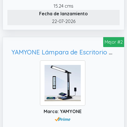
compatible con la mayoría de los teléfonos
15.24 cms
inteligentes con tecnología inalámbrica Qi,
Fecha de lanzamiento
como iPhone 11/11 Pro / 11 Max / XS / XR / X /
22-07-2026
8/8 plus, Samsung Note 10 / Note 9 / Note 8
/ S10 + / edge, etc.
✔️ Temporizador de apagado automático
Mejor #2
para protección ocular La lámpara de
YAMYONE Lámpara de Escritorio LED con Cargador Inalámbrico & Puerto USB, Pantalla LCD Reloj Temperatura Protección Ocular Lámpara de Noche
oficina LED de protección ocular utiliza 52
perlas de lámpara LED de alto brillo, libres de
azul y que ahorran energía de espectro
completo. Puede proporcionar una luz suave
y cómoda, sin parpadeos ni sombras, y
reduce la fatiga ocular durante el trabajo.
✔️ 50 opciones regulables Nuestra lámpara
de escritorio LED regulable táctil para oficina
Marca: YAMYONE
en casa tiene 5 temperaturas de color y 10
niveles de brillo, desde luz cálida hasta luz
fría (30006000K). Simplemente use el