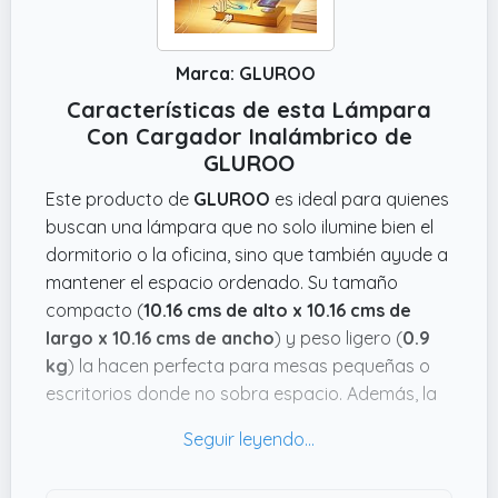
Marca: GLUROO
Características de esta Lámpara
Con Cargador Inalámbrico de
GLUROO
Este producto de
GLUROO
es ideal para quienes
buscan una lámpara que no solo ilumine bien el
dormitorio o la oficina, sino que también ayude a
mantener el espacio ordenado. Su tamaño
compacto (
10.16 cms de alto x 10.16 cms de
largo x 10.16 cms de ancho
) y peso ligero (
0.9
kg
) la hacen perfecta para mesas pequeñas o
escritorios donde no sobra espacio. Además, la
función táctil con tres niveles de intensidad
facilita ajustar la luz según el momento: suave
para relajarte, media para trabajar y alta para