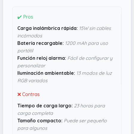
para exterior o para no depender del enchufe.
Una función que parece sencilla pero es súper útil
✔️ Pros
es la carga inalámbrica rápida de 15W: solo
Carga inalámbrica rápida:
15W sin cables
dejas el móvil encima y listo, sin lío de cables.
incómodos
Además, lleva reloj con alarma integrada, algo
Batería recargable:
1200 mAh para uso
práctico para tener todo en el mismo dispositivo.
portátil
Me imagino que para alguien que valora la
Función reloj alarma:
Fácil de configurar y
comodidad y el diseño, esta lámpara puede ser
personalizar
un buen complemento. No es solo una luz bonita,
Iluminación ambientable:
13 modos de luz
sino también algo que facilita el día a día sin
RGB variados
complicaciones.
❌ Contras
Tiempo de carga largo:
23 horas para
carga completa
Tamaño compacto:
Puede ser pequeño
para algunos