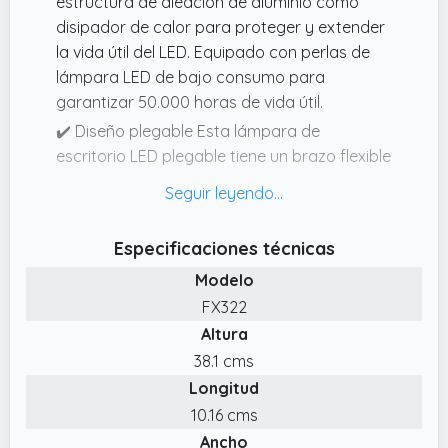
estructura de aleación de aluminio como
disipador de calor para proteger y extender
la vida útil del LED. Equipado con perlas de
lámpara LED de bajo consumo para
garantizar 50.000 horas de vida útil.
✔️ Diseño plegable Esta lámpara de
escritorio LED plegable tiene un brazo flexible
de 230 ° y un eje de base de 90 °, que se
puede ajustar a cualquier ángulo para una
iluminación óptima. Esta lámpara de
Especificaciones técnicas
escritorio ocupa un pequeño espacio en la
Modelo
mesa, pero puede iluminar un área grande.
FX322
✔️ Cargador inalámbrico y puerto de carga
Altura
USB La lámpara de escritorio LED
multifunción tiene un puerto de carga USB
38.1 cms
integrado y un cargador inalámbrico, que
Longitud
puede cargar dos dispositivos al mismo
10.16 cms
tiempo. El cargador inalámbrico es
Ancho