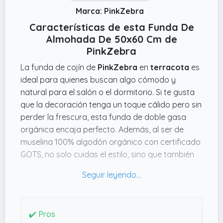
Marca: PinkZebra
Características de esta Funda De
Almohada De 50x60 Cm de
PinkZebra
La funda de cojín de
PinkZebra
en
terracota
es
ideal para quienes buscan algo cómodo y
natural para el salón o el dormitorio. Si te gusta
que la decoración tenga un toque cálido pero sin
perder la frescura, esta funda de doble gasa
orgánica encaja perfecto. Además, al ser de
muselina 100% algodón orgánico con certificado
GOTS, no solo cuidas el estilo, sino que también
haces una apuesta por materiales responsables
y suaves al tacto, cosa que se agradece si tienes
la piel sensible o si buscas algo agradable todo
el año.
✔️ Pros