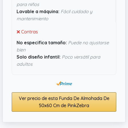
para niños
calidad que no va a fallar en el día a día.
Lavable a máquina:
Fácil cuidado y
mantenimiento
❌ Contras
No especifica tamaño:
Puede no ajustarse
bien
Solo diseño infantil:
Poco versátil para
adultos
Ver precio de esta Funda De Almohada De
50x60 Cm de PinkZebra