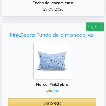
Fecha de lanzamiento
prestamos atención a la protección del
25-05-2026
medioambiente, con el fin de reducir la
contaminación y los residuos ambientales,
hemos actualizado constantemente el
Mejor #3
embalaje, utilizamos bolsas de alta calidad y
muy respetuosas con el medioambiente. Y
PinkZebra Funda de almohada, estrellas azules
las bolsas son muy bonitas, de alta calidad y
exquisitas, por lo que se trata de un buen
regalo para tus seres queridos, amigos,
esposas, maridos, hombres, mujeres y niños.
✔️ El paquete incluye 1 funda de almohada
de seda con cremallera lateral oculta para
evitar que la almohada se deslice. Un regalo
perfecto para familiares y amigos.
Marca: PinkZebra
✔️ Composición exterior 100 % pura seda
natural de morera 19 momme de clase 6A,
probada por OEKOTEX y libre de sustancias
Ver precio