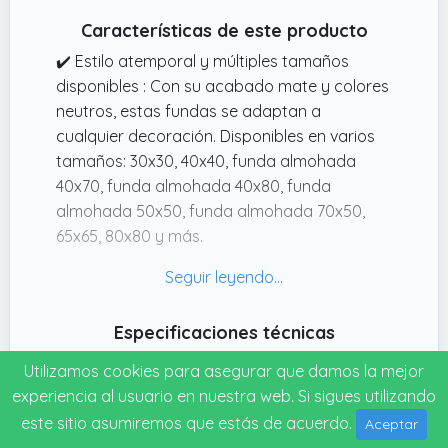
Características de este producto
✔️ Estilo atemporal y múltiples tamaños
disponibles : Con su acabado mate y colores
neutros, estas fundas se adaptan a
cualquier decoración. Disponibles en varios
tamaños: 30x30, 40x40, funda almohada
40x70, funda almohada 40x80, funda
almohada 50x50, funda almohada 70x50,
65x65, 80x80 y más.
✔️ Cierre con cremallera discreto y práctico :
El cierre oculto mantiene la almohada en su
sitio y permite cambiar la funda fácilmente.
Especificaciones técnicas
Un acabado limpio sin comprometer la
Fecha de lanzamiento
comodidad.
Utilizamos cookies para asegurar que damos la mejor
25-05-2026
✔️ Suavidad natural para tus noches : Funda
experiencia al usuario en nuestra web. Si sigues utilizando
almohada 50x70 hechas de algodón
este sitio asumiremos que estás de acuerdo.
Aceptar
orgánico certificado GOTS & OekoTex. El