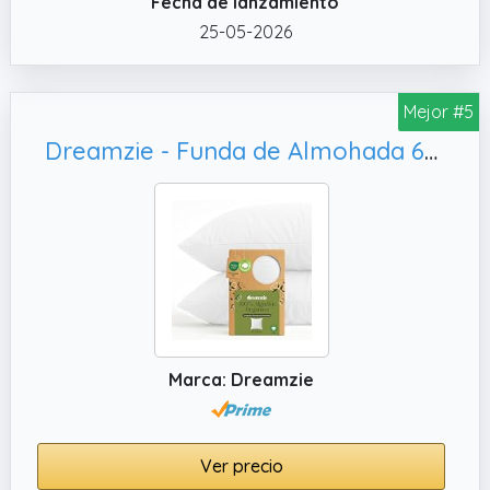
Fecha de lanzamiento
✔️ Lavable Y Apta Para Secadora: la funda
de almohada es lavable a 60 grados, apta
25-05-2026
para secadora y no encoge.
Mejor #5
Dreamzie - Funda de Almohada 60x60 cm Algodón Orgánico - Juego de 2-100% Algodón - Blanco - Funda Almohada Algodon 50x70 con Cremallera - Oeko-Tex
Marca: Dreamzie
Ver precio