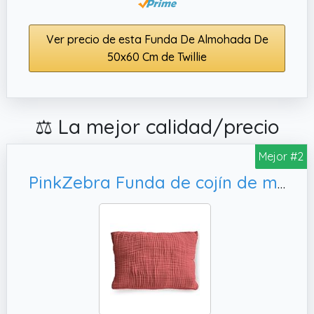
Ver precio de esta Funda De Almohada De
50x60 Cm de Twillie
⚖️ La mejor calidad/precio
Mejor #2
PinkZebra Funda de cojín de muselina orgánica de doble gasa, color terracota