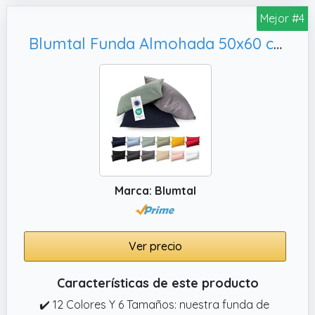
son aptos para personas alérgicas.
Mejor #4
✔️ Práctica: la funda de almohada está
Blumtal Funda Almohada 50x60 cm Funda Cojin - Fundas de Almohada 50x60 de 100% Algodón Suave Certificado Oeko-Tex - Fundas Cojines Set de 2-50x60 cm con Cremallera - Verde Claro
provista de una cremallera que evita puntos
de presión desagradables en la cabeza, ya
que está rodeada de un trozo de tela. Así
podrás disfrutar de un sueño reparador y sin
preocupaciones.
✔️ Funda de cojín para niños de 100 % tela de
algodón con aprox. 135 g/m².
Marca: Blumtal
Ver precio
Características de este producto
✔️ 12 Colores Y 6 Tamaños: nuestra funda de