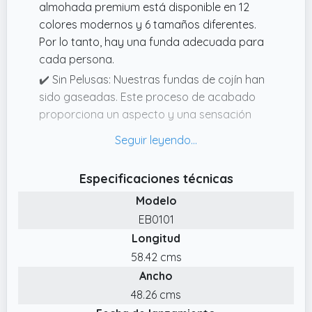
almohada premium está disponible en 12
colores modernos y 6 tamaños diferentes.
Por lo tanto, hay una funda adecuada para
cada persona.
✔️ Sin Pelusas: Nuestras fundas de cojín han
sido gaseadas. Este proceso de acabado
proporciona un aspecto y una sensación
suave, fina y particularmente de alta calidad.
✔️ 2 Fundas De Almohada Muy Suaves: la
funda de almohada está hecha de 100%
Especificaciones técnicas
algodón de alta calidad (jersey). La tela de
Modelo
algodón peinado es absolutamente elegante
EB0101
y suave al tacto.
Longitud
✔️ Tinte Reactivo Especial: este proceso de
58.42 cms
teñido permite una unión especialmente
Ancho
firme entre el color y la fibra, lo que crea una
coloración muy duradera.
48.26 cms