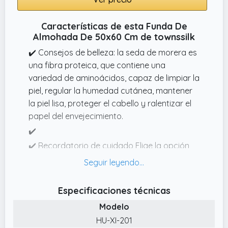
Características de esta Funda De
Almohada De 50x60 Cm de townssilk
✔️ Consejos de belleza: la seda de morera es
una fibra proteica, que contiene una
variedad de aminoácidos, capaz de limpiar la
piel, regular la humedad cutánea, mantener
la piel lisa, proteger el cabello y ralentizar el
papel del envejecimiento.
✔️
✔️ Recordatorio de cuidado Elige la opción
gratuita «Esto es un regalo» al finalizar la
compra o «Usar el embalaje de Amazon»
para evitar que Amazon coloque la etiqueta
Especificaciones técnicas
de envío directamente en la caja de regalo
Modelo
de la funda de almohada de seda.
HU-XI-201
✔️ Escuchamos seriamente las opiniones y