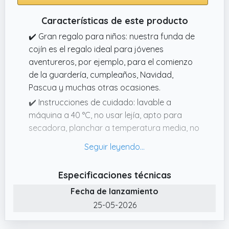
nocivas. Ambos lados son de seda de alta
calidad.
Características de este producto
✔️ Una lujosa vida de gama alta: cuando la
✔️ Gran regalo para niños: nuestra funda de
seda 100 % fluye suavemente por el cabello,
cojín es el regalo ideal para jóvenes
es emoción, es caricia, piedad, es belleza
aventureros, por ejemplo, para el comienzo
sorprendente, es armonía sorprendente,
de la guardería, cumpleaños, Navidad,
porque el cabello es ante todo pura seda.
Pascua y muchas otras ocasiones.
Por lo tanto, si quieres vivir una vida de lujo,
✔️ Instrucciones de cuidado: lavable a
debes tener una funda de almohada de seda
máquina a 40 °C, no usar lejía, apto para
que sea «libre de arrugas y que te despierte
secadora, planchar a temperatura media, no
cada día como una princesa».
limpiar en seco. Lavar por separado antes
del primer uso.
✔️ Probado: nuestras fundas para niños
Especificaciones técnicas
están probadas según la norma ÖkoTex
Fecha de lanzamiento
Standard 100 para detectar sustancias
25-05-2026
nocivas. Esto significa que han demostrado
ser hipoalergénicos y, por lo tanto, también