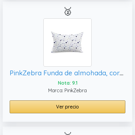
🥈
PinkZebra Funda de almohada, corazones azules
Nota: 9.1
Marca: PinkZebra
Ver precio