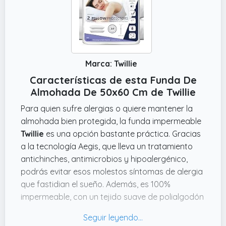
Marca: Twillie
Características de esta Funda De
Almohada De 50x60 Cm de Twillie
Para quien sufre alergias o quiere mantener la
almohada bien protegida, la funda impermeable
Twillie
es una opción bastante práctica. Gracias
a la tecnología Aegis, que lleva un tratamiento
antichinches, antimicrobios y hipoalergénico,
podrás evitar esos molestos síntomas de alergia
que fastidian el sueño. Además, es 100%
impermeable, con un tejido suave de polialgodón
que respira y no deja pasar líquidos, así que la
almohada queda limpia y seca aunque sudes o