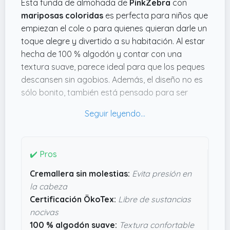
Esta funda de almohada de
PinkZebra
con
mariposas coloridas
es perfecta para niños que
empiezan el cole o para quienes quieran darle un
toque alegre y divertido a su habitación. Al estar
hecha de 100 % algodón y contar con una
textura suave, parece ideal para que los peques
descansen sin agobios. Además, el diseño no es
sólo bonito, también está pensado para ser
práctico y cómodo.
Lo que más me convence es la cremallera
rodeada de tela, que evita cualquier molestia en
la cabeza, algo que en una funda normal a veces
✔️ Pros
puede molestar. Además, al ser lavable a
Cremallera sin molestias:
Evita presión en
máquina y resistente, facilita la vida a los padres
la cabeza
sin complicaciones. También me mola que esté
Certificación ÖkoTex:
Libre de sustancias
certificada según el ÖkoTex Standard 100,
nocivas
evitando sustancias irritantes para los alérgicos.
100 % algodón suave:
Textura confortable
La verdad, tiene pinta de ser un detalle de