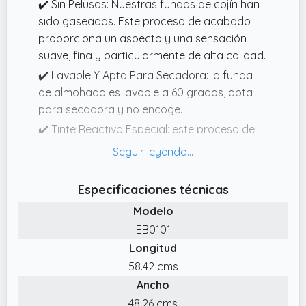
✔️ Sin Pelusas: Nuestras fundas de cojín han
sido gaseadas. Este proceso de acabado
proporciona un aspecto y una sensación
suave, fina y particularmente de alta calidad.
✔️ Lavable Y Apta Para Secadora: la funda
de almohada es lavable a 60 grados, apta
para secadora y no encoge.
✔️ Tinte Reactivo Especial: este proceso de
teñido permite una unión especialmente
firme entre el color y la fibra, lo que crea una
coloración muy duradera.
Especificaciones técnicas
✔️ 12 Colores Y 6 Tamaños: nuestra funda de
Modelo
almohada premium está disponible en 12
EB0101
colores modernos y 6 tamaños diferentes.
Longitud
Por lo tanto, hay una funda adecuada para
58.42 cms
cada persona.
Ancho
✔️ 2 Fundas De Almohada Muy Suaves: la
48.26 cms
funda de almohada está hecha de 100%