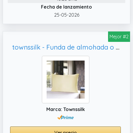
Fecha de lanzamiento
algodón de alta calidad (jersey). La tela de
algodón peinado es absolutamente elegante
25-05-2026
y suave al tacto.
Mejor #2
townssilk - Funda de almohada o cojín, amarillo claro
Marca: Townssilk
Ver precio