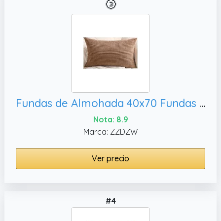
🥉
Fundas de Almohada 40x70 Fundas De Cojín 50 X 70 Terciopelo Fundas Cojines 60x80 para Cama - Protector de Almohada Rectangular de Sofá, Size : 40x60 cm
Nota: 8.9
Marca: ZZDZW
Ver precio
#4