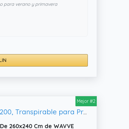
o para verano y primavera
LIN
Mejor #2
WAVVE Edredón Relleno Nórdico 240x260 cm para Cama 160/180/200, Transpirable para Primavera y Verano (260x240 cm)
co De 260x240 Cm de WAVVE