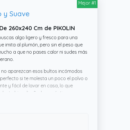
Mejor #1
o y Suave
o De 260x240 Cm de PIKOLIN
 buscas algo ligero y fresco para una
ue imita al plumón, pero sin el peso que
mucho a que no pases calor ni sudes más
verano.
 y no aparezcan esos bultos incómodos
perfecto si te molesta un poco el polvo o
ente y fácil de lavar en casa, lo que
roducto bien diseñado y práctico para