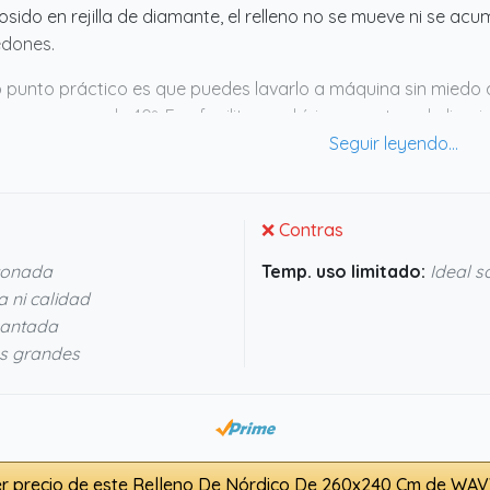
osido en rejilla de diamante, el relleno no se mueve ni se ac
edones.
 punto práctico es que puedes lavarlo a máquina sin miedo 
sea a menos de 40º. Eso facilita muchísimo mantenerlo limpio 
cama grande, su tamaño amplio encaja perfecto, cubriendo b
ce un buen equilibrio entre comodidad, mantenimiento fácil 
taciones.
❌ Contras
iconada
Temp. uso limitado:
Ideal s
 ni calidad
mantada
s grandes
r precio de este Relleno De Nórdico De 260x240 Cm de WA