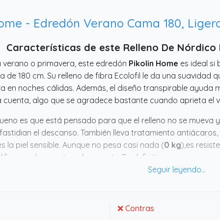
Home - Edredón Verano Cama 180, Liger
Características de este Relleno De Nórdic
 verano o primavera, este edredón
Pikolin Home
es ideal si
 de 180 cm. Su relleno de fibra Ecolofil le da una suavidad q
a en noches cálidas. Además, el diseño transpirable ayuda 
a cuenta, algo que se agradece bastante cuando aprieta el 
ueno es que está pensado para que el relleno no se mueva
fastidian el descanso. También lleva tratamiento antiácaros, 
es la piel sensible. Aunque no pesa casi nada (
0 kg
),es resist
lifica mucho mantenerlo a punto. En definitiva, parece un p
nes quieren descansar fresco sin complicaciones.
❌ Contras