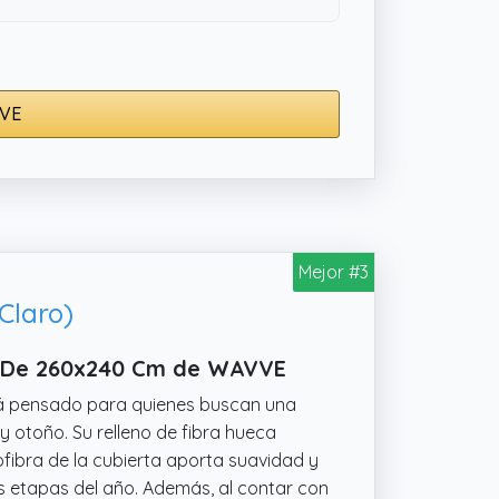
VVE
Mejor #3
Claro)
co De 260x240 Cm de WAVVE
á pensado para quienes buscan una
y otoño. Su relleno de fibra hueca
rofibra de la cubierta aporta suavidad y
sas etapas del año. Además, al contar con