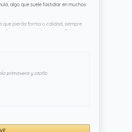
umula, algo que suele fastidiar en muchos
a que pierda forma o calidad, siempre
y fresco sin complicaciones. Si tienes
ien sin dejar huecos. En resumen,
y diseño pensado para durar sin perder
olo primavera y otoño
VVE