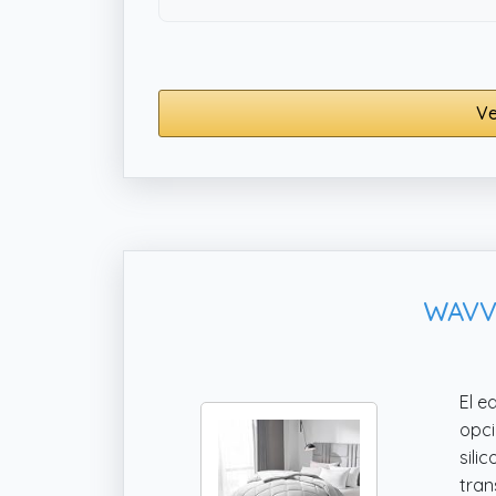
Ve
WAVVE
El 
opci
sili
tran