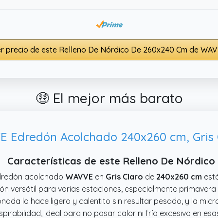
r precio de este Relleno De Nórdico De 260x240 Cm de WA
🤑 El mejor más barato
 Edredón Acolchado 240x260 cm, Gris 
Características de este Relleno De Nórdi
edredón acolchado
WAVVE
en
Gris Claro
de
240x260 cm
est
ón versátil para varias estaciones, especialmente primavera 
conada lo hace ligero y calentito sin resultar pesado, y la mic
spirabilidad, ideal para no pasar calor ni frío excesivo en e