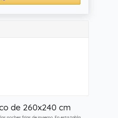
dico de 260x240 cm
s noches frías de invierno. En esta tabla