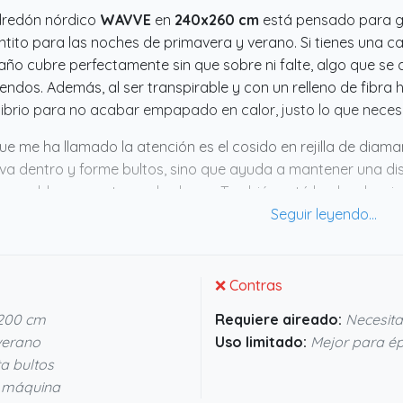
dredón nórdico
WAVVE
en
240x260 cm
está pensado para ge
ntito para las noches de primavera y verano. Si tienes una ca
ño cubre perfectamente sin que sobre ni falte, algo que s
endos. Además, al ser transpirable y con un relleno de fibra
librio para no acabar empapado en calor, justo lo que nece
ue me ha llamado la atención es el cosido en rejilla de diaman
a dentro y forme bultos, sino que ayuda a mantener una dist
un problema en otros edredones. También está hecho de microf
ina sin perder forma. En resumen, si quieres un nórdico qu
a un diseño práctico, este tiene pinta de ser una opción bas
❌ Contras
200 cm
Requiere aireado:
Necesita
verano
Uso limitado:
Mejor para é
ta bultos
a máquina