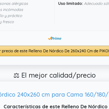
sonas alérgicas
Uso limitado:
Adecuado sól
ías incómodas
lo y práctico
y fresco
r precio de este Relleno De Nórdico De 260x240 Cm de PIKO
⚖️ El mejor calidad/precio
Características de este Relleno De Nórdi