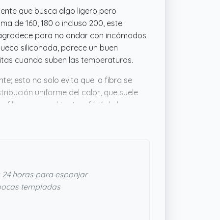
nte que busca algo ligero pero
ma de 160, 180 o incluso 200, este
e agradece para no andar con incómodos
 hueca siliconada, parece un buen
sitas cuando suben las temperaturas.
te; esto no solo evita que la fibra se
ribución uniforme del calor, que suele
ibra, suave al tacto y fácil de lavar a
e funcione bien en épocas templadas y
tante sensata.
 24 horas para esponjar
pocas templadas