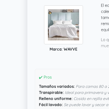
El e
cale
tama
remi
equi
Lo q
muev
Marca: WAVVE
ser 
máqu
teng
✔️ Pros
Tamaños variados:
Para camas 80 a 
Transpirable:
Ideal para primavera y 
Relleno uniforme:
Cosido en rejilla evi
Fácil lavado:
Se puede lavar y secar 