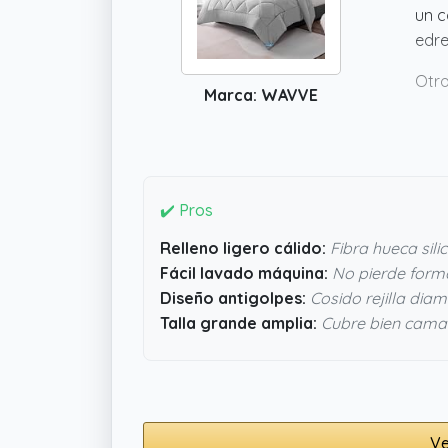
un c
edr
Otro
Marca: WAVVE
que 
una 
pare
pres
✔️ Pros
Relleno ligero cálido:
Fibra hueca sil
Fácil lavado máquina:
No pierde forma
Diseño antigolpes:
Cosido rejilla dia
Talla grande amplia:
Cubre bien cama
Ve