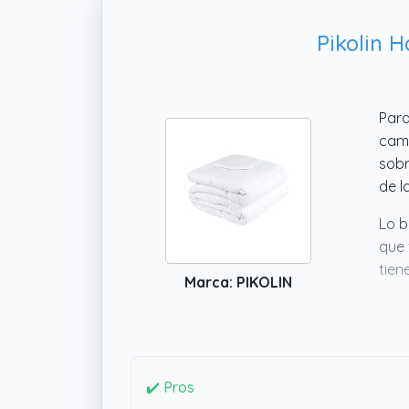
Pikolin 
Para
cama
sobr
de l
Lo b
que 
tien
Marca: PIKOLIN
simp
quie
✔️ Pros