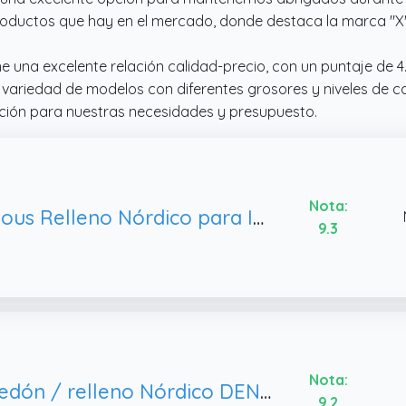
oductos que hay en el mercado, donde destaca la marca "X" c
 una excelente relación calidad-precio, con un puntaje de 4
 variedad de modelos con diferentes grosores y niveles de cal
pción para nuestras necesidades y presupuesto.
Nota:
various Relleno Nórdico para Invierno y Otoño, Reversible y Moderno 100% Poliéster（Cama180-260x240cm）
9.3
Nota:
Edredón / relleno Nórdico DENVER 250 gr. de 260x240 cm para cama de 160 i 180 - Microfibra
9.2