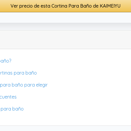
Ver precio de esta Cortina Para Baño de KAIMEIYU
 baño?
rtinas para baño
 para baño para elegir
ecuentes
s para baño