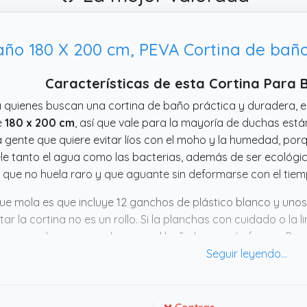
año 180 X 200 cm, PEVA Cortina de baño 
Características de esta Cortina Para
 quienes buscan una cortina de baño práctica y duradera, 
e
180 x 200 cm
, así que vale para la mayoría de duchas est
 gente que quiere evitar líos con el moho y la humedad, por
le tanto el agua como las bacterias, además de ser ecológico 
 que no huela raro y que aguante sin deformarse con el tiem
ue mola es que incluye 12 ganchos de plástico blanco y unos 
ar la cortina no es un rollo. Si la planchas con cuidado o la 
arrugas, algo que ayuda a que el baño luzca más fresco. Por e
ucto funcional que cumple sin hacerse notar. Si quieres algo 
ón a tener en cuenta.