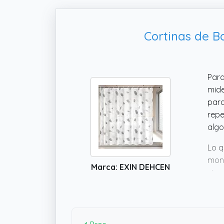
Cortinas de B
Para
mid
para
repe
algo
Lo q
mont
Marca: EXIN DEHCEN
sin 
prod
opci