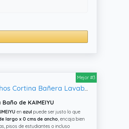
Mejor #3
KAIMEIYU Cortina de Ducha Poliéster Cortina de Baño con 12 Ganchos Cortina Bañera Lavable a Máquina Impermeable 180 x 180 cm Azul
ra Baño de KAIMEIYU
IMEIYU
en
azul
puede ser justo lo que
de largo x 0 cms de ancho
, encaja bien
s, pisos de estudiantes o incluso