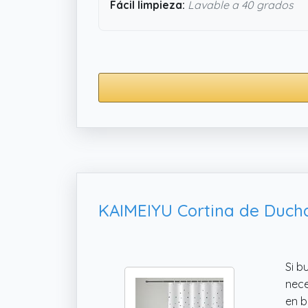
Fácil limpieza:
Lavable a 40 grados
Si b
nece
en b