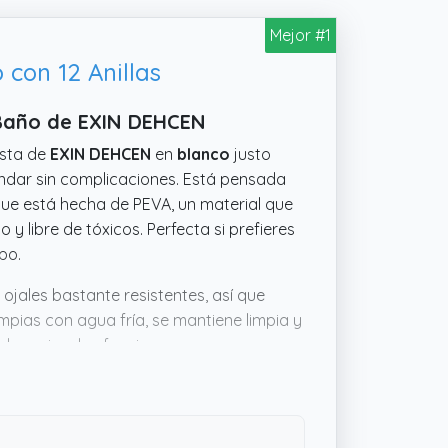
Mejor #1
con 12 Anillas
 Baño de EXIN DEHCEN
esta de
EXIN DEHCEN
en
blanco
justo
ándar sin complicaciones. Está pensada
que está hecha de PEVA, un material que
y libre de tóxicos. Perfecta si prefieres
po.
ojales bastante resistentes, así que
limpias con agua fría, se mantiene limpia y
l precio y las funciones, parece un
sencillo pero eficaz, esta puede ser la