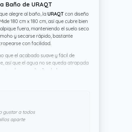
ara Baño de URAQT
que alegre al baño, la
URAQT
con diseño
ide 180 cm x 180 cm, así que cubre bien
salpique fuera, manteniendo el suelo seco
l moho y secarse rápido, bastante
ropearse con facilidad.
no que el acabado suave y fácil de
le, así que el agua no se queda atrapada
ncional con un diseño chulo y sin
uy bien. No promete milagros, pero
 gustar a todos
illos aparte