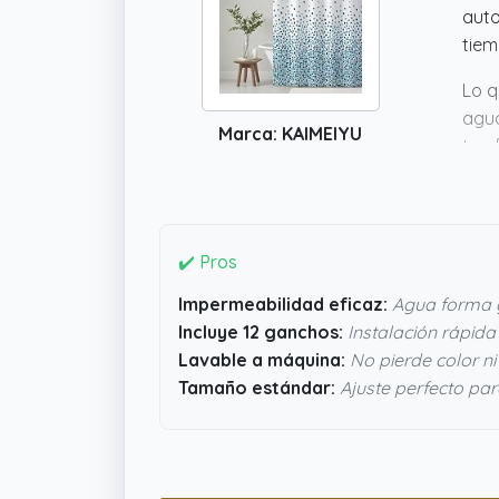
auto
tiem
Lo q
agua
Marca: KAIMEIYU
tan 
que 
sens
✔️ Pros
Impermeabilidad eficaz:
Agua forma g
Incluye 12 ganchos:
Instalación rápida 
Lavable a máquina:
No pierde color n
Tamaño estándar:
Ajuste perfecto pa