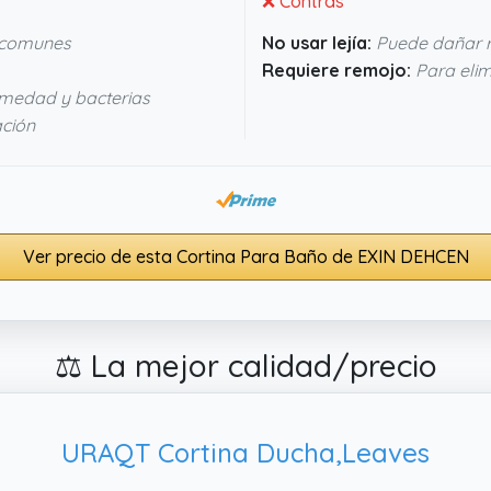
❌ Contras
 comunes
No usar lejía:
Puede dañar r
Requiere remojo:
Para elim
medad y bacterias
ación
Ver precio de esta Cortina Para Baño de EXIN DEHCEN
⚖️ La mejor calidad/precio
URAQT Cortina Ducha,Leaves