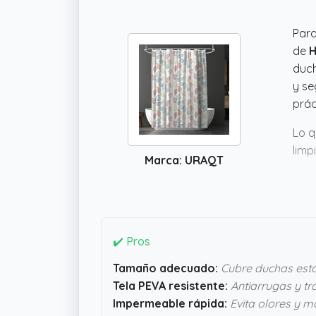
Para
de
H
duch
y se
prác
Lo q
limp
Marca: URAQT
y no
comp
pare
✔️ Pros
Tamaño adecuado:
Cubre duchas est
Tela PEVA resistente:
Antiarrugas y tr
Impermeable rápida:
Evita olores y 