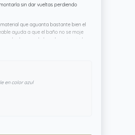
 montarla sin dar vueltas perdiendo
 material que aguanta bastante bien el
eable ayuda a que el baño no se moje
 puedes lavar en la lavadora sin miedo a
aspecto moderno. En definitiva, da buena
e en color azul