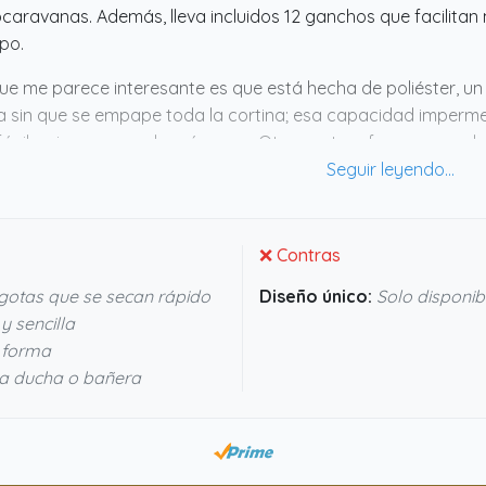
caravanas. Además, lleva incluidos 12 ganchos que facilitan
po.
ue me parece interesante es que está hecha de poliéster, un
 sin que se empape toda la cortina; esa capacidad imperm
fácil y siempre queda más seco. Otro punto a favor es que la
se estropee o pierda color, así que dura más y mantiene un 
ación de calidad y funcionamiento.
❌ Contras
otas que se secan rápido
Diseño único:
Solo disponibl
y sencilla
i forma
ra ducha o bañera