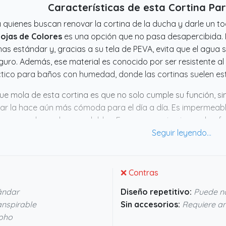
Características de esta Cortina P
 quienes buscan renovar la cortina de la ducha y darle un to
ojas de Colores
es una opción que no pasa desapercibida. M
as estándar y, gracias a su tela de PEVA, evita que el agua 
guro. Además, ese material es conocido por ser resistente a
tico para baños con humedad, donde las cortinas suelen est
ue mola de esta cortina es que no solo cumple su función, si
iar la hace aún más cómoda para el día a día. Es impermeab
 genera olores desagradables. En resumen, si quieres algo fu
licarte con el mantenimiento, esta cortina puede encajar m
ce aguantar bien el trote típico del baño.
❌ Contras
ándar
Diseño repetitivo:
Puede no
anspirable
Sin accesorios:
Requiere an
moho