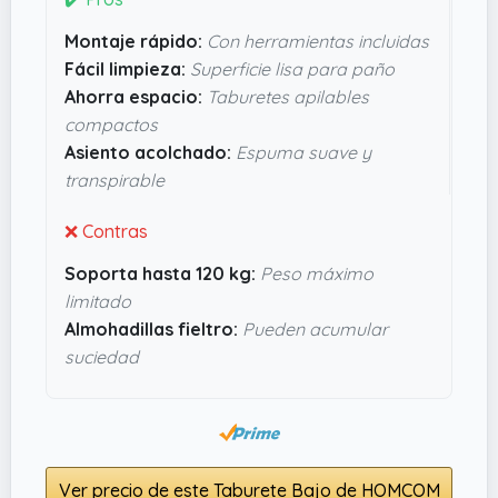
montaje es de esos de pocos pasos y sin líos,
Montaje rápido:
Con herramientas incluidas
solo atornillar y listo. También, que se puedan
Fácil limpieza:
Superficie lisa para paño
apilar ayuda un montón para ahorrar espacio sin
Ahorra espacio:
Taburetes apilables
renunciar a la comodidad. Por lo que veo, están
compactos
bien pensados para durar y proteger el suelo
Asiento acolchado:
Espuma suave y
gracias a las almohadillas de fieltro. En definitiva,
transpirable
parecen una opción práctica y sin
complicaciones.
❌ Contras
Soporta hasta 120 kg:
Peso máximo
limitado
Almohadillas fieltro:
Pueden acumular
suciedad
Ver precio de este Taburete Bajo de HOMCOM