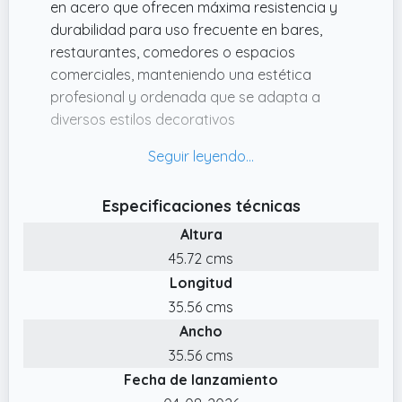
en acero que ofrecen máxima resistencia y
durabilidad para uso frecuente en bares,
restaurantes, comedores o espacios
comerciales, manteniendo una estética
profesional y ordenada que se adapta a
diversos estilos decorativos
✔️ Mantenimiento sencillo: La construcción en
acero metálico permite una limpieza rápida y
fácil, característica esencial para entornos
Especificaciones técnicas
profesionales que requieren higiene
Altura
constante, asegurando que los taburetes
mantengan su aspecto impecable con
45.72 cms
mínimo esfuerzo
Longitud
✔️ Versatilidad práctica: Solución funcional
35.56 cms
pensada para cubrir necesidades puntuales
Ancho
de asientos adicionales, estos taburetes son
35.56 cms
fáciles de mover y reposicionar según las
Fecha de lanzamiento
necesidades del espacio, combinando