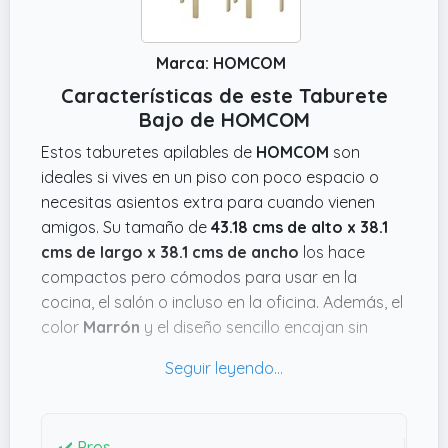
Marca: HOMCOM
Características de este Taburete
Bajo de HOMCOM
Estos taburetes apilables de
HOMCOM
son
ideales si vives en un piso con poco espacio o
necesitas asientos extra para cuando vienen
amigos. Su tamaño de
43.18 cms de alto x 38.1
cms de largo x 38.1 cms de ancho
los hace
compactos pero cómodos para usar en la
cocina, el salón o incluso en la oficina. Además, el
color
Marrón
y el diseño sencillo encajan sin
esfuerzo en casi cualquier rincón.
Lo que mola es que tienen un asiento acolchado
con espuma suave que parece bastante
cómodo para estar un rato sentado, y el
✔️ Pros