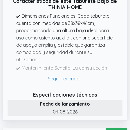
Características de este Taburete Bajo de
THINIA HOME
✔️ Dimensiones Funcionales: Cada taburete
cuenta con medidas de 38x38x46cm,
proporcionando una altura baja ideal para
uso como asiento auxiliar, con una superficie
de apoyo amplia y estable que garantiza
comodidad y seguridad durante su
utilización
✔️ Mantenimiento Sencillo: La construcción
íntegramente metálica en acero permite una
limpieza rápida y eficaz, característica
esencial para entornos con alta rotación de
Especificaciones técnicas
usuarios donde la higiene y el mantenimiento
Fecha de lanzamiento
constante son prioritarios
04-08-2026
✔️ Diseño Industrial Robusto: Pack de 4
taburetes bajos fabricados completamente
en acero que ofrecen máxima resistencia y