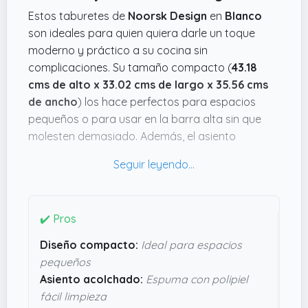
Estos taburetes de
Noorsk Design
en
Blanco
son ideales para quien quiera darle un toque
moderno y práctico a su cocina sin
complicaciones. Su tamaño compacto (
43.18
cms de alto x 33.02 cms de largo x 35.56 cms
de ancho
) los hace perfectos para espacios
pequeños o para usar en la barra alta sin que
molesten demasiado. Además, el asiento
acolchado con espuma densa y polipiel facilita
que se limpien rápido tras una comida o café,
algo que se agradece cuando no quieres estar
pendiente de manchas.
✔️ Pros
La estructura metálica en gris aporta estabilidad
Diseño compacto:
Ideal para espacios
sin ser pesada, con solo un peso de
2.7 kg
cada
pequeños
uno, así que moverlos no es nada pesado. Lo
Asiento acolchado:
Espuma con polipiel
bueno es que el montaje es sencillo y viene con
fácil limpieza
todo lo necesario, sin líos de buscar