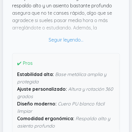
respaldo alto y un asiento bastante profundo
asegura que no te canses rápido, algo que se
agradece si sueles pasar media hora o más
arreglándote o estudiando. Además, la
estructura metálica es robusta pero ligera, con
solo
4.5 kg
, lo que la hace fácil de mover sin
perder estabilidad.
Lo que me parece más práctico es la base
✔️ Pros
metálica con anillo protector que evita que raye
Estabilidad alta:
Base metálica amplia y
el suelo y reduce el ruido al deslizarla. También la
protegida
opción de ajustar la altura entre 65.5 y 77.5 cm,
Ajuste personalizado:
Altura y rotación 360
junto con la rotación 360º, facilita cambiar de
grados
postura sin complicaciones, adaptándose bien a
Diseño moderno:
Cuero PU blanco fácil
mesas de distintos tamaños. La tapicería en
limpiar
Blanco Cálido
le da un toque actual y, sobre
Comodidad ergonómica:
Respaldo alto y
todo, se limpia sin problema. En definitiva, tiene
asiento profundo
pinta de ser una pieza funcional y elegante que