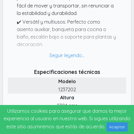
fácil de mover y transportar, sin renunciar a
la estabilidad y durabilidad.
✔️ Versátil y multiusos: Perfecto como
asiento auxiliar, banqueta para cocina o
baño, escalón bajo o soporte para plantas y
decoración.
✔️ Disponible en varios colores modernos:
Combina funcionalidad y estilo, con opciones
de color que se adaptan a todo tipo de
Especificaciones técnicas
ambientes y decoraciones.
Modelo
✔️ Soporta hasta 150 kg: A pesar de su
1237202
tamaño compacto, ofrece una gran
Altura
resistencia y seguridad para adultos y niños.
27.94 cms
✔️ Ahorra espacio fácilmente: Su diseño
Utilizamos cookies para asegurar que damos la mejor
Longitud
apilable permite almacenarlo sin ocupar
experiencia al usuario en nuestra web. Si sigues utilizando
25.4 cms
apenas sitio, ideal para hogares pequeños,
este sitio asumiremos que estás de acuerdo.
Aceptar
Ancho
terrazas o negocios de hostelería.