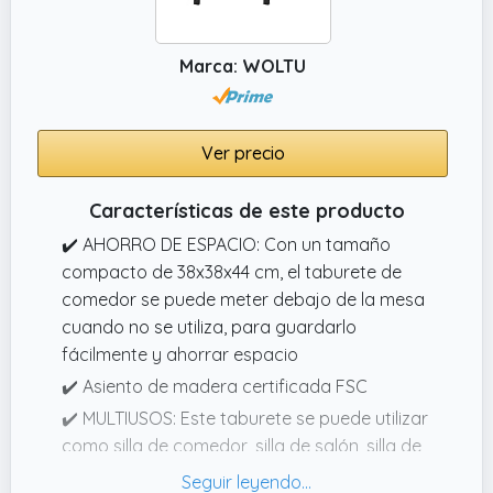
✔️ Sistema Apilable Práctico: Diseño
inteligente que permite apilar los taburetes
Marca: WOLTU
cuando no están en uso, optimizando
significativamente el espacio disponible. Esta
característica facilita el almacenamiento y la
Ver precio
reorganización rápida del entorno, perfecta
para espacios que necesitan adaptabilidad
Características de este producto
constante
✔️ AHORRO DE ESPACIO: Con un tamaño
✔️ Dimensiones Compactas Funcionales: Con
compacto de 38x38x44 cm, el taburete de
medidas de 38x38x46cm, estos taburetes
comedor se puede meter debajo de la mesa
ofrecen la altura perfecta para mesas
cuando no se utiliza, para guardarlo
auxiliares y zonas informales. Su tamaño
fácilmente y ahorrar espacio
compacto los hace ideales para espacios
✔️ Asiento de madera certificada FSC
que requieren flexibilidad en la disposición del
mobiliario, adaptándose a diferentes
✔️ MULTIUSOS: Este taburete se puede utilizar
necesidades de uso
como silla de comedor, silla de salón, silla de
vestidor, silla de trabajo, silla de recepción,