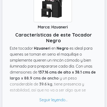
Marca: Hzuaneri
Características de este Tocador
Negro
Este tocador
Hzuaneri
en
Negro
es ideal para
quienes se toman en serio el maquillaje o
simplemente quieren un rincón cómodo y bien
iluminado para prepararse cada día. Con unas
dimensiones de
137.16 cms de alto x 38.1 cms de
largo x 88.9 cms de ancho
y un peso
considerable de
39.6 kg
, tiene presencia y
estabilidad, así que no va a ser algo que se
mueva o tambalee mientras lo usas. Además,
trae un espejo con 10 bombillas LED y tres