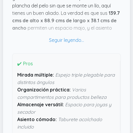
plancha del pelo sin que se monte un lío, aquí
tienes un buen aliado. La verdad es que sus
139.7
cms de alto x 88.9 cms de largo x 38.1 cms de
ancho
permiten un espacio majo, y el asiento
acolchado añade comodidad para esas
sesiones de maquillaje o peinado sin prisas.
Lo que me llama la atención es el espejo triple
plegable, que facilita verte desde distintos
✔️ Pros
ángulos y no perder detalle, algo que viene de
Mirada múltiple:
Espejo triple plegable para
lujo para los retoques. Además, que tenga un
distintos ángulos
gancho para colgar bisutería o un soporte para
Organización práctica:
Varios
el secador me parece superpráctico, porque se
compartimentos para productos belleza
nota que está pensado para evitar que el
Almacenaje versátil:
Espacio para joyas y
escritorio acabe lleno de trastos. No pesa
secador
demasiado (
25.2 kg
),así que debería ser estable
Asiento cómodo:
Taburete acolchado
sin complicar su montaje. En resumen, parece un
incluido
tocador con detalles útiles que pueden hacer la