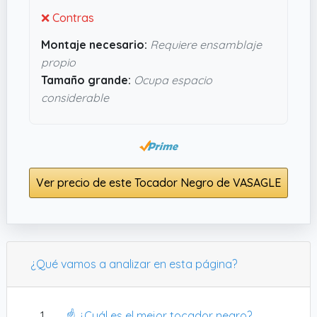
rutina más fácil y ordenada.
❌ Contras
Montaje necesario:
Requiere ensamblaje
propio
Tamaño grande:
Ocupa espacio
considerable
Ver precio de este Tocador Negro de VASAGLE
¿Qué vamos a analizar en esta página?
☝️ ¿Cuál es el mejor tocador negro?