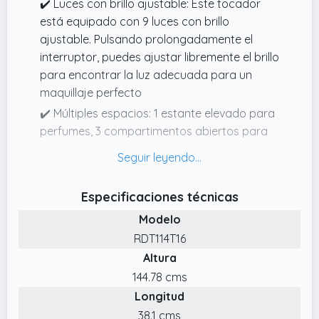
✔️ Luces con brillo ajustable: Este tocador
está equipado con 9 luces con brillo
ajustable. Pulsando prolongadamente el
interruptor, puedes ajustar libremente el brillo
para encontrar la luz adecuada para un
maquillaje perfecto
✔️ Múltiples espacios: 1 estante elevado para
perfumes, 3 compartimentos abiertos para
pintalabios, 2 cajones espaciosos para
secadores y planchas de pelo, y 1 encimera
grande. Este tocador ofrece varios espacios
Especificaciones técnicas
para guardar tus cosas de belleza
Modelo
✔️ Dispositivo de fijación para mayor
RDT114T16
seguridad: Fija la mesa de maquillaje a la
Altura
pared con el dispositivo de fijación incluido
para crear un entorno más seguro
144.78 cms
Longitud
✔️ Moderno y minimalista: Descubre la
Colección KAILYN. Una mezcla equilibrada de
38.1 cms