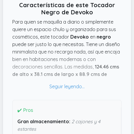
Características de este Tocador
Negro de Devoko
Para quien se maquilla a diario o simplemente
quiere un espacio chulo y organizado para sus
cosméticos, este tocador
Devoko
en
negro
puede ser justo lo que necesitas. Tiene un diseño
minimalista que no recarga nada, así que encaja
bien en habitaciones modernas o con
decoraciones sencillas. Las medidas,
124.46 cms
de alto x 38.1 cms de largo x 88.9 cms de
ancho
, lo hacen ideal para cualquier rincón sin
que ocupe demasiado. Además, pesa
28.35 kg
,
lo que da una sensación de robustez y
estabilidad.
✔️ Pros
Lo que mola de verdad son los detalles
Gran almacenamiento:
2 cajones y 4
prácticos, como los dos cajones grandes más
estantes
los cuatro estantes y esos divisores laterales que