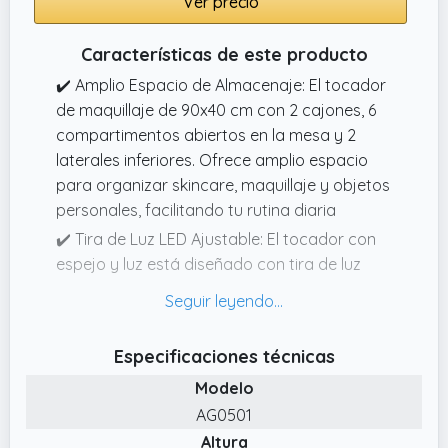
Ver precio
Características de este producto
✔️ Amplio Espacio de Almacenaje: El tocador
de maquillaje de 90x40 cm con 2 cajones, 6
compartimentos abiertos en la mesa y 2
laterales inferiores. Ofrece amplio espacio
para organizar skincare, maquillaje y objetos
personales, facilitando tu rutina diaria
✔️ Tira de Luz LED Ajustable: El tocador con
espejo y luz está diseñado con tira de luz
LED incrustada, sólo tiene que tocar el botón
del espejo para encender y apagar, así
como ajustar el color de la luz, brillo de la luz
Especificaciones técnicas
ajustable de largo, la tira de luz puede lograr
Modelo
3 tipos de cambios de temperatura de color
para satisfacer sus diferentes necesidades
AG0501
de iluminación
Altura