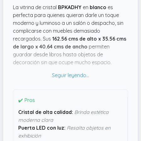
La vitrina de cristal
BPKADHY
en
blanco
es
perfecta para quienes quieran darle un toque
moderno y luminoso a un salón o despacho, sin
complicarse con muebles demasiado
recargados. Sus
162.56 cms de alto x 35.56 cms
de largo x 40.64 cms de ancho
permiten
guardar desde libros hasta objetos de
decoración sin que ocupe mucho espacio.
Además, su diseño con cuatro estantes de cristal
da un aire limpio y elegante, ideal para que
destaque cualquier colección o detalle que
quieras mostrar.
✔️ Pros
Lo que mola es que tiene la puerta con luz LED,
Cristal de alta calidad:
Brinda estética
que no sólo resalta lo que pongas dentro, sino
moderna clara
que también incluye una cerradura para mayor
Puerta LED con luz:
Resalta objetos en
seguridad. Así, puedes guardar cosas valiosas
exhibición
sin tener que preocuparte. Además, pesa poco