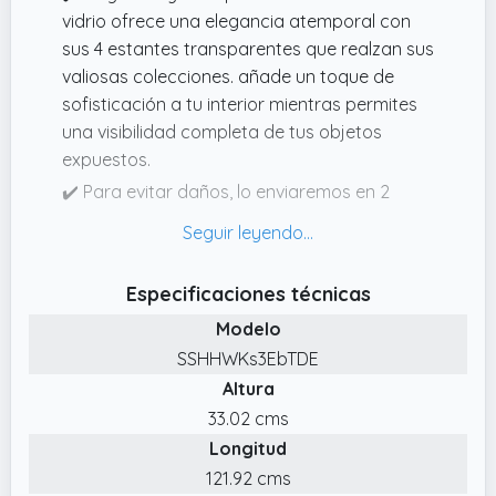
vidrio ofrece una elegancia atemporal con
sus 4 estantes transparentes que realzan sus
valiosas colecciones. añade un toque de
sofisticación a tu interior mientras permites
una visibilidad completa de tus objetos
expuestos.
✔️ Para evitar daños, lo enviaremos en 2
paquetes, lo recibirá en diferentes
momentos, si solo recibe uno de los
productos, tenga paciencia (armario
Especificaciones técnicas
acristalado de 2 puertas)
Modelo
✔️ Versátil para todas tus colecciones: ya
SSHHWKs3EbTDE
sea que exhibas figuras, recuerdos o obras
Altura
de arte, esta vitrina es la opción ideal para
todas tus colecciones. Sus generosas
33.02 cms
dimensiones y su diseño transparente
Longitud
permiten presentar tus objetos en su mejor
121.92 cms