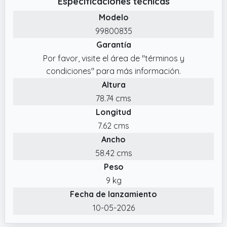
Especificaciones técnicas
✔️ Instrucciones de montaje: Las
Modelo
instrucciones de montaje ilustradas se
99800835
incluyen en el volumen de suministro.
Garantía
Instrucciones de cuidado y limpieza: El
Por favor, visite el área de "términos y
producto es hidrófugo y fácil de limpiar.
condiciones" para más información.
✔️ Funcionalidad: Las puertas correderas de
Altura
cristal permiten acceder fácilmente a los
78.74 cms
objetos de colección sin ocupar demasiado
Longitud
espacio delante de la vitrina.
7.62 cms
Ancho
58.42 cms
Peso
9 kg
Fecha de lanzamiento
10-05-2026