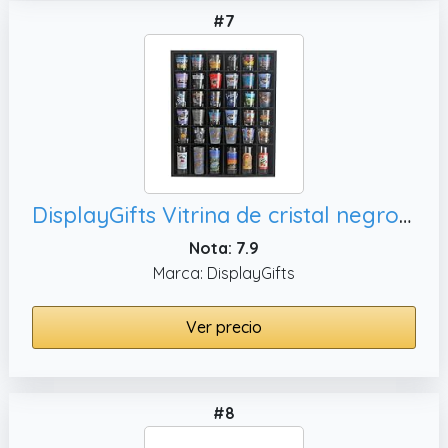
#7
DisplayGifts Vitrina de cristal negro con 36 ranuras para montaje en pared, sin puerta (con 1 fila para tiradores altos)
Nota: 7.9
Marca: DisplayGifts
Ver precio
#8