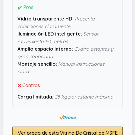
Lo que me resulta más práctico es la iluminación
✔️ Pros
LED con sensor inteligente: se enciende solo
Vidrio transparente HD:
Presenta
cuando te acercas, lo que da un toque moderno
colecciones claramente
sin gastar energía tontamente. El montaje
Iluminación LED inteligente:
Sensor
también promete ser sencillo, con instrucciones
movimiento 1-3 metros
claras para no liarte a la hora de montarla. Si
Amplio espacio interno:
Cuatro estantes y
buscas una vitrina funcional que aporte luz y
gran capacidad
elegancia, esta parece bastante bien pensada y
Montaje sencillo:
Manual instrucciones
confiable para el día a día.
claras
❌ Contras
Carga limitada:
25 kg por estante máximo
Ver precio de esta Vitrina De Cristal de MSFE