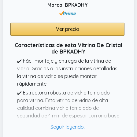
proteger los artículos.
Marca: BPKADHY
✔️ Estable y duradero: nuestro mueble de
exhibición de vidrio está fabricado con vidrio
de seguridad templado de 5 mm de espesor,
Ver precio
especialmente tratado para hacerlo
irrompible y a prueba de explosiones. Entre el
Características de esta Vitrina De Cristal
de BPKADHY
cristal de vidrio y los lados se encuentra una
barra de choque para maximizar la
✔️ Fácil montaje y entrega de la vitrina de
seguridad, la durabilidad y la facilidad de uso
vidrio. Gracias a las instrucciones detalladas,
diario.
la vitrina de vidrio se puede montar
rápidamente.
✔️ Estructura robusta de vidrio templado
para vitrina. Esta vitrina de vidrio de alta
calidad combina vidrio templado de
seguridad de 4 mm de espesor con una base
de madera maciza hecha de
MDF/compuesto de madera duradera.