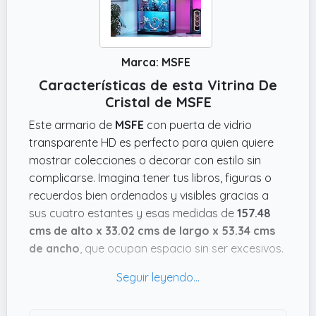
Marca: MSFE
Características de esta Vitrina De
Cristal de MSFE
Este armario de
MSFE
con puerta de vidrio
transparente HD es perfecto para quien quiere
mostrar colecciones o decorar con estilo sin
complicarse. Imagina tener tus libros, figuras o
recuerdos bien ordenados y visibles gracias a
sus cuatro estantes y esas medidas de
157.48
cms de alto x 33.02 cms de largo x 53.34 cms
de ancho
, que ocupan espacio sin ser excesivos.
Además, aguanta hasta 25 kg por estante, así
que no tendrás que preocuparte por cargarlo
con cosas pesadas.