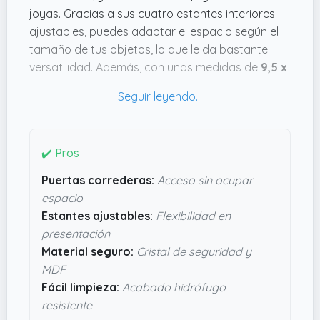
joyas. Gracias a sus cuatro estantes interiores
ajustables, puedes adaptar el espacio según el
tamaño de tus objetos, lo que le da bastante
versatilidad. Además, con unas medidas de
9,5 x
60 x 80 cm
, no ocupa mucho en la pared y su
diseño moderno encaja bien en casi cualquier
habitación.
Lo que me parece práctico son las puertas
✔️ Pros
correderas de cristal, que facilitan el acceso sin
Puertas correderas:
Acceso sin ocupar
necesidad de espacio extra para abrirlas, ideal
espacio
para sitios más estrechos. El material combinado
Estantes ajustables:
Flexibilidad en
de MDF y cristal de seguridad da un buen
presentación
equilibrio entre resistencia y estilo, además de
Material seguro:
Cristal de seguridad y
ser fácil de limpiar gracias a su acabado
MDF
hidrófugo. Si buscas algo funcional que no tenga
Fácil limpieza:
Acabado hidrófugo
complicaciones a la hora de montar, esta vitrina
resistente
puede encajarte sin problemas.