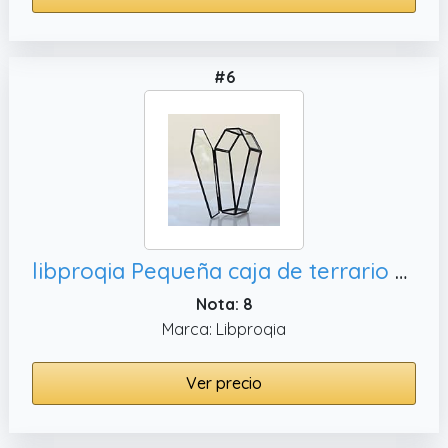
#6
libproqia Pequeña caja de terrario de cristal, decoración de mesa para
Nota: 8
Marca: Libproqia
Ver precio