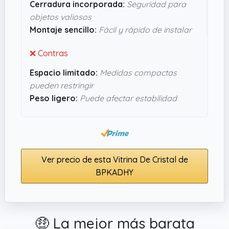
Cerradura incorporada:
Seguridad para
para lo que aparenta (
29.7 kg
) y su montaje
objetos valiosos
parece bastante sencillo, algo que siempre se
Montaje sencillo:
Fácil y rápido de instalar
agradece. En resumen, parece un mueble que
aporta estilo y funcionalidad, sin ser un rollo en la
❌ Contras
instalación o en el día a día.
Espacio limitado:
Medidas compactas
pueden restringir
Peso ligero:
Puede afectar estabilidad
Ver precio de esta Vitrina De Cristal de
BPKADHY
🤑 La mejor más barata