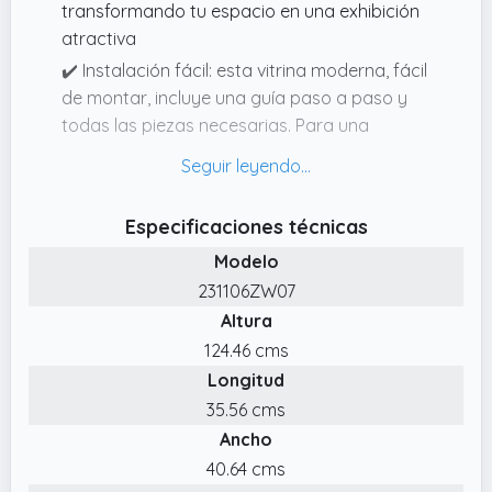
transformando tu espacio en una exhibición
atractiva
✔️ Instalación fácil: esta vitrina moderna, fácil
de montar, incluye una guía paso a paso y
todas las piezas necesarias. Para una
seguridad reforzada, se recomienda un kit
antivuelco.
✔️ Vitrina Segura: Protege tus bienes más
Especificaciones técnicas
preciados con esta vitrina de vidrio dotada
Modelo
de una puerta con cerradura. Ideal para
231106ZW07
exponer tus colecciones, libros o botellas de
Altura
vino, su sistema de cierre «click lock» asegura
la seguridad de tus objetos manteniendo un
124.46 cms
aspecto estéticamente agradable.
Longitud
✔️ Seguridad reforzada: equipada con una
35.56 cms
cerradura, esta vitrina protege tus objetos
Ancho
valiosos y asegura que permanezcan en
40.64 cms
perfectas condiciones, añadiendo un toque