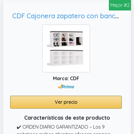
que la tapa se cierre lentamente, y se deja
Mejor #2
cierta distancia entre la tapa y el tablero
CDF Cajonera zapatero con banco y cajón para la entrada, práctico Tallin blanco
para proteger las manos de niños de presión
Marca: CDF
Ver precio
Características de este producto
✔️ ORDEN DIARIO GARANTIZADO – Los 9