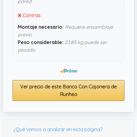
pared
moverá al usarlo. Ideal si quieres algo funcional
sin complicarte demasiado.
❌ Contras
Montaje necesario:
Requiere ensamblaje
previo
Peso considerable:
23.85 kg puede ser
pesado
Ver precio de este Banco Con Cajonera de
Runheo
¿Qué vamos a analizar en esta página?