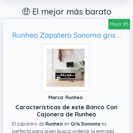
🤑 El mejor más barato
Mejor #3
Runheo Zapatero Sonoma gris 102 x 35 x 55 cm de madera con 2 cajones, cajonera
Marca: Runheo
Características de este Banco Con
Cajonera de Runheo
El zapatero de
Runheo
en
Gris Sonoma
es
perfecto para quien busca ordenar la entrada