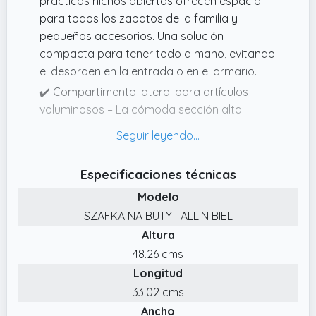
prácticos nichos abiertos ofrecen espacio
para todos los zapatos de la familia y
pequeños accesorios. Una solución
compacta para tener todo a mano, evitando
el desorden en la entrada o en el armario.
✔️ Compartimento lateral para artículos
voluminosos – La cómoda sección alta
acoge botas, paraguas o bolsos. Diseñado
para aprovechar cada centímetro, te ayuda
a mantener el espacio ordenado sin
Especificaciones técnicas
sacrificar la capacidad.
Modelo
✔️ ️ CAJÓN OCULTO PARA OBJETOS ÚTILES
SZAFKA NA BUTY TALLIN BIEL
Guarda llaves, guantes o cepillos para
Altura
zapatos en el cajón discreto pero funcional.
Perfecto para tener todo listo antes de salir
48.26 cms
de casa, sin perder tiempo buscando
Longitud
objetos.
33.02 cms
✔️ Asiento suave y funcional: el cojín gris
Ancho