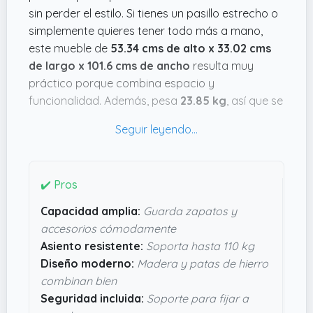
sin perder el estilo. Si tienes un pasillo estrecho o
simplemente quieres tener todo más a mano,
este mueble de
53.34 cms de alto x 33.02 cms
de largo x 101.6 cms de ancho
resulta muy
práctico porque combina espacio y
funcionalidad. Además, pesa
23.85 kg
, así que se
siente robusto y estable nada más verlo.
Lo que me parece súper útil son sus dos cajones
y cuatro compartimentos, que te permiten tener
no solo los zapatos sino también accesorios bien
✔️ Pros
organizados. Además, la estructura soporta
Capacidad amplia:
Guarda zapatos y
hasta 110 kg, así que puedes sentarte cómodo
accesorios cómodamente
para calzarte. El diseño con patas de hierro y
Asiento resistente:
Soporta hasta 110 kg
madera da un aire moderno e industrial que no
Diseño moderno:
Madera y patas de hierro
queda mal en ningún sitio. Montarlo parece
combinan bien
sencillo y, aunque no lo he probado, la placa
Seguridad incluida:
Soporte para fijar a
para fijarlo a la pared da confianza en que no se