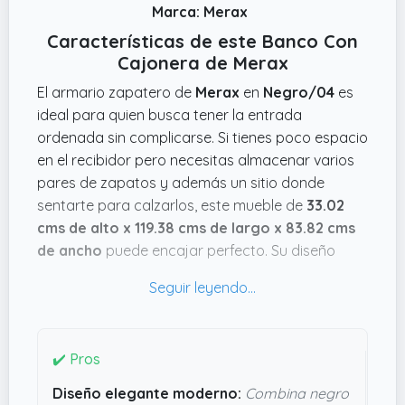
Marca: Merax
Características de este Banco Con
Cajonera de Merax
El armario zapatero de
Merax
en
Negro/04
es
ideal para quien busca tener la entrada
ordenada sin complicarse. Si tienes poco espacio
en el recibidor pero necesitas almacenar varios
pares de zapatos y además un sitio donde
sentarte para calzarlos, este mueble de
33.02
cms de alto x 119.38 cms de largo x 83.82 cms
de ancho
puede encajar perfecto. Su diseño
combina un negro brillante con detalles dorados
que le da un toque moderno, nada demasiado
cargado, por lo que queda bien en entradas o
pasillos actuales.
✔️ Pros
Lo que me parece práctico es la combinación de
Diseño elegante moderno:
Combina negro
zona abierta para dejar a mano los zapatos que