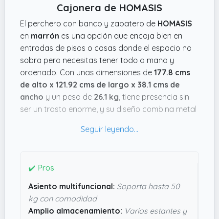
Cajonera de HOMASIS
El perchero con banco y zapatero de
HOMASIS
en
marrón
es una opción que encaja bien en
entradas de pisos o casas donde el espacio no
sobra pero necesitas tener todo a mano y
ordenado. Con unas dimensiones de
177.8 cms
de alto x 121.92 cms de largo x 38.1 cms de
ancho
y un peso de
26.1 kg
, tiene presencia sin
ser un trasto enorme, y su diseño combina metal
resistente con madera que aguanta el día a día
sin que se vea muy desgastado.
Lo que me parece muy práctico es ese asiento-
banco que puedes usar para sentarte mientras
✔️ Pros
te calzas o como sitio extra para dejar cosas,
Asiento multifuncional:
Soporta hasta 50
aguanta hasta 50 kg, así que no parece endeble.
kg con comodidad
Además, tiene bastantes ganchos dobles y
Amplio almacenamiento:
Varios estantes y
estantes con bordes para que nada se caiga,