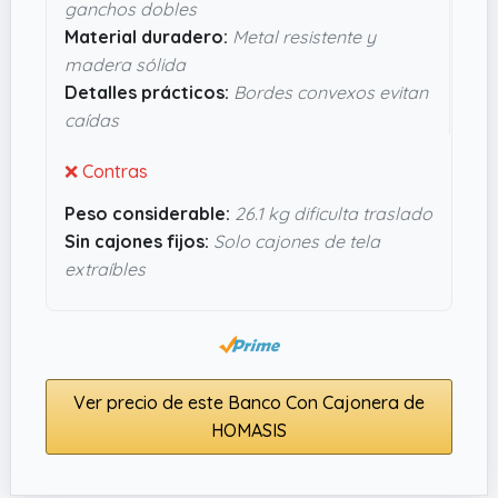
ganchos dobles
una tontería que al final hace la vida más fácil. Se
Material duradero:
Metal resistente y
ve sólido y con
90 días de garantía
no da miedo
madera sólida
probarlo. En resumen, parece un mueble que
Detalles prácticos:
Bordes convexos evitan
ayuda a mantener todo organizado sin
caídas
complicar la entrada.
❌ Contras
Peso considerable:
26.1 kg dificulta traslado
Sin cajones fijos:
Solo cajones de tela
extraíbles
Ver precio de este Banco Con Cajonera de
HOMASIS