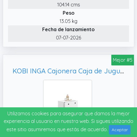
104.14 cms
Peso
13.05 kg
Fecha de lanzamiento
07-07-2026
Mejor #5
KOBI INGA Cajonera Caja de Juguetes con Cajón | Grande 71 x 41 x 41 CM | Baúl Blanco Muebles para Habitación de Niños | Banco de Almacenamiento para Niños | Cajas de Almacenamiento
Utilizamos cookies para asegurar que damos la mejor
experiencia al usuario en nuestra web. Si sigues utilizando
este sitio asumiremos que estás de acuerdo.
Aceptar
Marca: KOBI