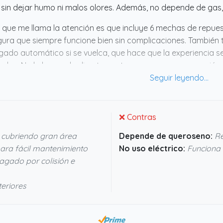
 sin dejar humo ni malos olores. Además, no depende de gas,
 que me llama la atención es que incluye 6 mechas de repuest
ura que siempre funcione bien sin complicaciones. También 
ado automático si se vuelca, que hace que la experiencia se
ados. No la he usado directamente, pero parece una opción 
átil y eficiente para mantener el calor.
❌ Contras
cubriendo gran área
Depende de queroseno:
Re
ra fácil mantenimiento
No uso eléctrico:
Funciona s
gado por colisión e
teriores