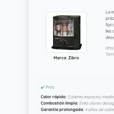
La e
prác
fija
líes
dese
Una 
Tamb
Marca: Zibro
gar
27.
camb
comp
✔️ Pros
Calor rápido:
Calienta espacios media
Combustión limpia:
Evita olores desa
Garantía prolongada:
4 años de cobe