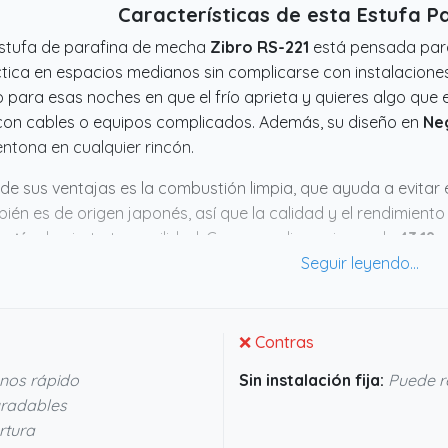
Características de esta Estufa P
stufa de parafina de mecha
Zibro RS-221
está pensada para
tica en espacios medianos sin complicarse con instalaciones
 o para esas noches en que el frío aprieta y quieres algo que 
 con cables o equipos complicados. Además, su diseño en
Ne
ntona en cualquier rincón.
de sus ventajas es la combustión limpia, que ayuda a evitar e
ién es de origen japonés, así que la calidad y el rendimien
antía
da cierta tranquilidad. Con unas dimensiones de
43.18 
94 cms de ancho
y un peso de
7.2 kg
, se puede mover sin m
iarla de habitación. En resumen, parece un aparato fiable y 
licaciones.
❌ Contras
nos rápido
Sin instalación fija:
Puede re
gradables
rtura