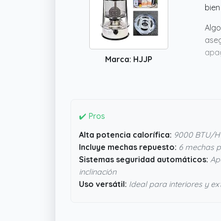
bien
Algo
aseg
apag
Marca: HJJP
cerr
port
✔️ Pros
Alta potencia calorífica:
9000 BTU/H 
Incluye mechas repuesto:
6 mechas pa
Sistemas seguridad automáticos:
Apa
inclinación
Uso versátil:
Ideal para interiores y ex