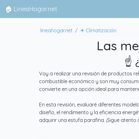
🏠 LineaHogar.net
lineahogar.net
☀ Climatización
Las mej
☝️ 
Voy a realizar una revisión de productos r
combustible económico y son muy consumidas
convierte en una opción ideal para mantener
En esta revisión, evaluaré diferentes model
diseño, el rendimiento y la eficiencia ener
adquirir una estufa parafina. ¡Sigue atent