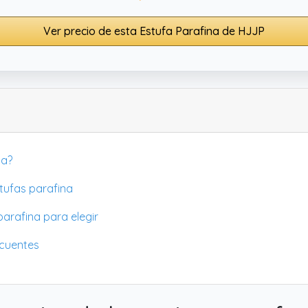
Ver precio de esta Estufa Parafina de HJJP
na?
tufas parafina
parafina para elegir
ecuentes