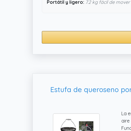
Portátil y ligero:
7.2 kg fácil de mover
Estufa de queroseno por
La e
aire
Func