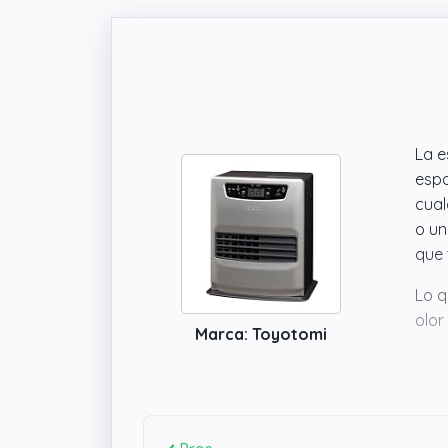
La e
espa
cual
o un
que 
Lo q
olor
Marca: Toyotomi
que 
gara
apar