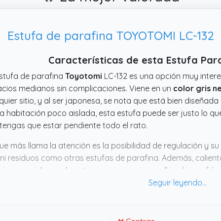
Estufa de parafina TOYOTOMI LC-132
Características de esta Estufa Par
stufa de parafina
Toyotomi
LC-132 es una opción muy intere
cios medianos sin complicaciones. Viene en un
color gris n
quier sitio, y al ser japonesa, se nota que está bien diseñada 
a habitación poco aislada, esta estufa puede ser justo lo qu
tengas que estar pendiente todo el rato.
ue más llama la atención es la posibilidad de regulación y s
 ni residuos como otras estufas de parafina. Además, calien
viene genial cuando entras a un espacio que lleva horas frío.
ntía dan bastante tranquilidad si te preocupa la fiabilidad a
ato que cumple y sin demasiadas complicaciones para poner