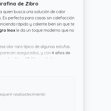
arafina de Zibro
 quien busca una solución de calor
. Es perfecta para casas sin calefacción
encienda rápido y caliente bien sin que te
gro Inox
le da un toque moderno que no
se olor raro típico de algunas estufas.
to parecen asegurados, y con
4 años de
cms de alto x 40.64 cms de largo x
ucha complicación, algo cómodo para
sencillo para calentar sin
querir reabastecimiento