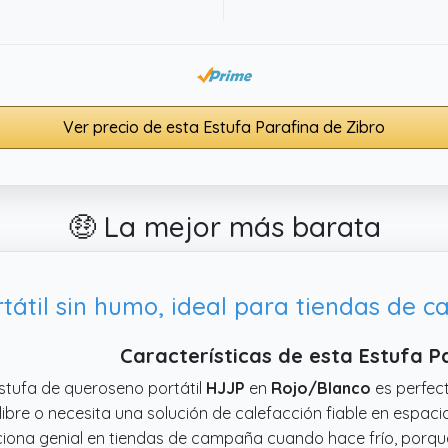
Ver precio de esta Estufa Parafina de Zibro
🤑 La mejor más barata
tátil sin humo, ideal para tiendas de 
Características de esta Estufa P
stufa de queroseno portátil
HJJP
en
Rojo/Blanco
es perfec
 libre o necesita una solución de calefacción fiable en espa
iona genial en tiendas de campaña cuando hace frío, porqu