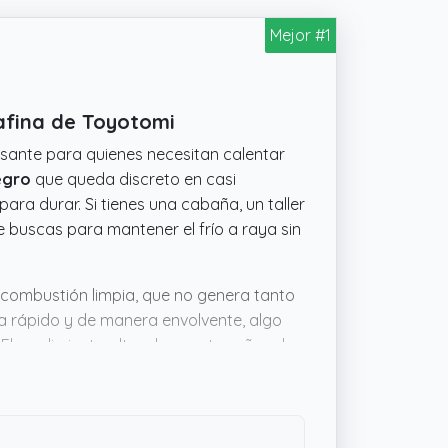
Mejor #1
afina de Toyotomi
sante para quienes necesitan calentar
egro
que queda discreto en casi
para durar. Si tienes una cabaña, un taller
e buscas para mantener el frío a raya sin
u combustión limpia, que no genera tanto
ta rápido y de manera envolvente, algo
 El rendimiento alto y los cuatro años de
 largo plazo. En resumen, parece un
lo a funcionar.