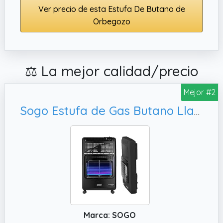
Ver precio de esta Estufa De Butano de
Orbegozo
⚖️ La mejor calidad/precio
Mejor #2
Sogo Estufa de Gas Butano Llama Azul Plegable para Almacenamiento - Estufa de Gas Butano 2 Potencias con Triple Sistema de Seguridad y 5 Ruedas – Estufa Llama Azul Bombonas 13Kg - 3500W Potencia
Marca: SOGO