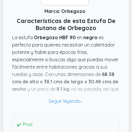
Marca: Orbegozo
Características de esta Estufa De
Butano de Orbegozo
La estufa
Orbegozo HBF 90
en
negro
es
perfecta para quienes necesitan un calentador
potente y fiable para épocas frías,
especialmente si buscas algo que puedas mover
fácilmente entre habitaciones gracias a sus
ruedas y asas. Con unas dimensiones de
68.58
cms de alto x 38.1 cms de largo x 30.48 cms de
ancho
y un peso de
8.1 kg
, no es pesada, así que
no te costará nada cambiarla de sitio cuando te
apetezca un poco de calor extra en el salón o en
la habitación.
Lo que más da tranquilidad es su triple sistema
✔️ Pros
de seguridad: se apaga sola si detecta alguna