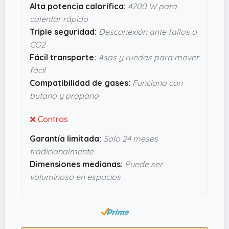
Alta potencia calorífica:
4200 W para
anomalía con la llama o concentración de CO2,
calentar rápido
sin complicaciones ni riesgos. Además, su
Triple seguridad:
Desconexión ante fallos o
encendido piezoeléctrico hace que no tengas
CO2
que sacar cerillas ni complicarte con el arranque.
Fácil transporte:
Asas y ruedas para mover
Con 4200 W de potencia y compatibilidad para
fácil
gas butano o propano, calienta rápido y de
Compatibilidad de gases:
Funciona con
forma uniforme. Visto desde fuera, parece un
butano y propano
aparato práctico que aguanta el día a día con
2
años de garantía
, así que no parece ninguna
❌ Contras
locura tenerlo por casa esta temporada.
Garantía limitada:
Solo 24 meses
tradicionalmente
Dimensiones medianas:
Puede ser
voluminoso en espacios