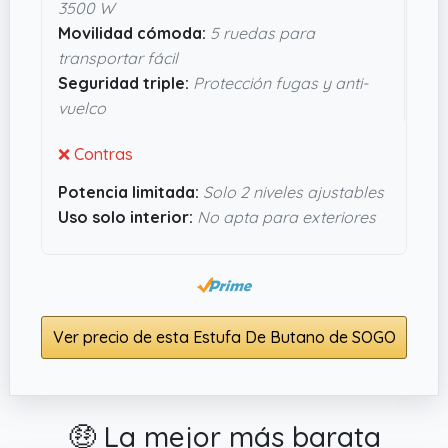
3500 W
evitar sustos. También puedes regular la
Movilidad cómoda:
5 ruedas para
potencia en dos niveles, lo que viene genial para
transportar fácil
no gastar más gas del necesario. En definitiva, si
Seguridad triple:
Protección fugas y anti-
buscas algo práctico y seguro para calentar sin
vuelco
complicarte, esta estufa cumple con lo que
promete.
❌ Contras
Potencia limitada:
Solo 2 niveles ajustables
Uso solo interior:
No apta para exteriores
Ver precio de esta Estufa De Butano de SOGO
🤑 La mejor más barata