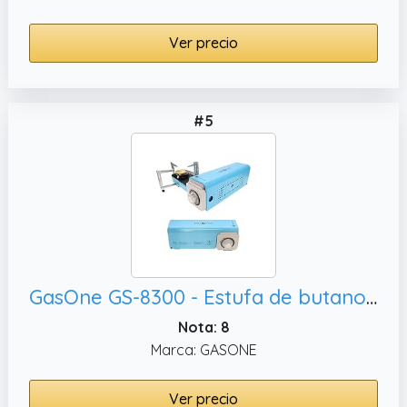
Ver precio
#5
GasOne GS-8300 - Estufa de butano compacta con funda de transporte - Estufa portátil plegable (azul)
Nota: 8
Marca: GASONE
Ver precio