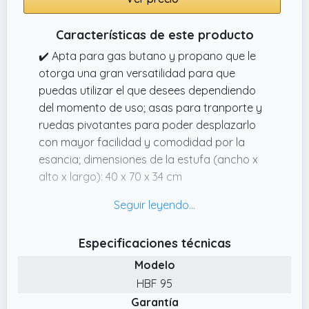
Características de este producto
✔️ Apta para gas butano y propano que le
otorga una gran versatilidad para que
puedas utilizar el que desees dependiendo
del momento de uso; asas para tranporte y
ruedas pivotantes para poder desplazarlo
con mayor facilidad y comodidad por la
esancia; dimensiones de la estufa (ancho x
alto x largo): 40 x 70 x 34 cm
✔️ Estufa de gas butano HBF 95 de
Orbegozo con una potencia máxima de
3500 W con la que calentarte durante las
Especificaciones técnicas
épocas de frío
Modelo
✔️ Potencia de 3500 W con un rendimiento
HBF 95
óptimo para calentar tu estancia y disfrutar
Garantía
de un calor agradable