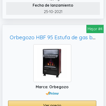
✔️ Incluye ruedas pivotantes y asas para
Fecha de lanzamiento
facilitar su manejo y transporte por la
25-10-2021
estancia; dimensiones de la estufa (ancho x
alto x largo): 40 x 70 x 35 cm
Mejor #4
Orbegozo HBF 95 Estufa de gas butano, color negro/Burdeos
Marca: Orbegozo
Ver precio