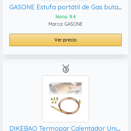
GASONE Estufa portátil de Gas butano con Encendido automático y Estuche de Transporte (GS-1000 7,650 BTU) CSA
Nota: 9.4
Marca: GASONE
Ver precio
🥉
DIKEBAO Termopar Calentador Universal 1500mm Termopar Universal de Gas Calentador Termopares Estufa de Gas Adaptadores para Horno Nevera de Gas Termo Gas Butano Calentador de Gas + 5 x Tuercas