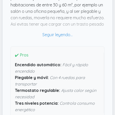
habitaciones de entre 30 y 60 m², por ejemplo un
salón o una oficina pequeña, y al ser plegable y
con ruedas, moverla no requiere mucho esfuerzo.
Así evitas tener que cargar con un trasto pesado
o estar atado a un sitio fijo.
Una ventaja clara es su encendido automático,
que facilita el uso si no quieres complicarte con
cerillas o encendedores. Además, el termostato
✔️ Pros
regulable y los tres niveles de potencia permiten
Encendido automático:
Fácil y rápido
ajustar el calor a lo que realmente necesitas, sin
encendido
gastar de más. Por las dimensiones (
71.12 cms de
Plegable y móvil:
Con 4 ruedas para
alto x 40.64 cms de largo x 12.7 cms de ancho
)
transportar
tampoco ocupa demasiado. En definitiva, tiene
Termostato regulable:
Ajusta calor según
pinta de ser una estufa segura y útil para
necesidad
quienes necesitan algo eficiente y móvil sin
Tres niveles potencia:
Controla consumo
mucha historia.
energético