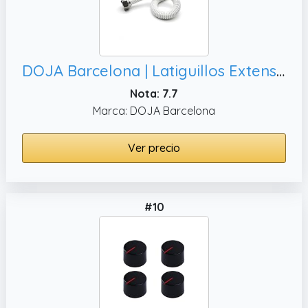
DOJA Barcelona | Latiguillos Extensible Gas | H-H | 3/4-3/4 | 500-850mm | Pack 1 | Latiguillo Gas Natural, calentador de Agua
Nota: 7.7
Marca: DOJA Barcelona
Ver precio
#10