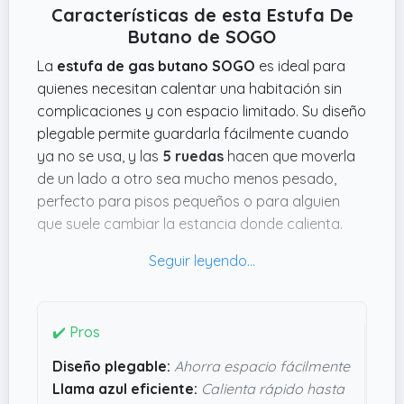
Características de esta Estufa De
Butano de SOGO
La
estufa de gas butano SOGO
es ideal para
quienes necesitan calentar una habitación sin
complicaciones y con espacio limitado. Su diseño
plegable permite guardarla fácilmente cuando
ya no se usa, y las
5 ruedas
hacen que moverla
de un lado a otro sea mucho menos pesado,
perfecto para pisos pequeños o para alguien
que suele cambiar la estancia donde calienta.
Además, su potencia de
3500W
con llama azul
asegura un calentamiento rápido, algo que se
agradece cuando hace frio de verdad.
Lo que da bastante tranquilidad es el triple
✔️ Pros
sistema de seguridad que incluye protección
Diseño plegable:
Ahorra espacio fácilmente
contra fugas, apagado automático y anti-
Llama azul eficiente:
Calienta rápido hasta
vuelco; parece que está bien pensado para