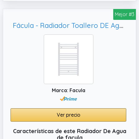
Mejor #3
Fácula - Radiador Toallero DE Agua Ocean Blanco 803x450mm | (NO Eléctrico) | 3 Soportes+purgador | Conexiones 3x1/2
Marca: Facula
Ver precio
Características de este Radiador De Agua
de facula