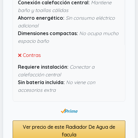
Conexión calefacción central:
Mantiene
más eficiente y seguro, y su instalación a la
baño y toallas cálidas
calefacción central evita gastos extra de luz.
Ahorro energético:
Sin consumo eléctrico
Aunque no incluye batería, eso no afecta a su
adicional
función principal. Me parece una opción fiable
Dimensiones compactas:
No ocupa mucho
para quien quiera un toallero funcional y con
espacio baño
buen diseño sin complicarse la vida.
❌ Contras
Requiere instalación:
Conectar a
calefacción central
Sin batería incluida:
No viene con
accesorios extra
Ver precio de este Radiador De Agua de
facula