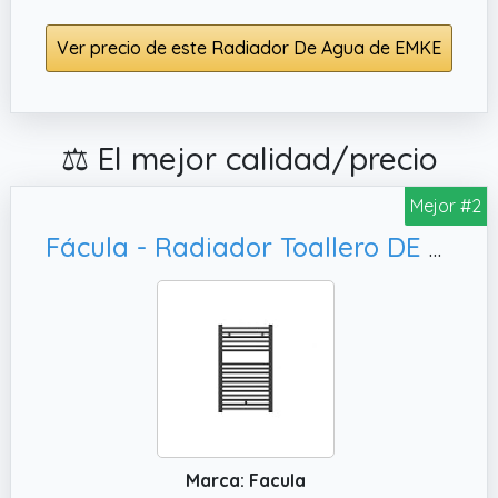
Ver precio de este Radiador De Agua de EMKE
⚖️ El mejor calidad/precio
Mejor #2
Fácula - Radiador Toallero DE AGUA Ocean Negro 803x500mm | (NO Eléctrico) | 3 soportes+purgador | Conexiones 3x1/2"
Marca: Facula