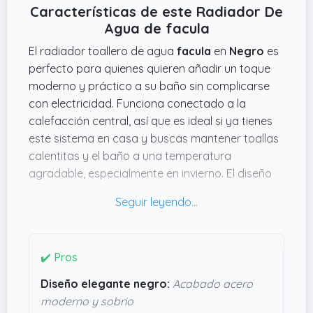
Características de este Radiador De
Agua de facula
El radiador toallero de agua
facula
en
Negro
es
perfecto para quienes quieren añadir un toque
moderno y práctico a su baño sin complicarse
con electricidad. Funciona conectado a la
calefacción central, así que es ideal si ya tienes
este sistema en casa y buscas mantener toallas
calentitas y el baño a una temperatura
agradable, especialmente en invierno. El diseño
en acero con acabado negro le da un aire
elegante que encaja en baños contemporáneos
sin destacar demasiado.
Con unas dimensiones de
78.74 cms de alto x
✔️ Pros
7.62 cms de largo x 48.26 cms de ancho
y un
Diseño elegante negro:
Acabado acero
peso de
5.4 kg
, es un radiador robusto pero que
moderno y sobrio
no ocupa mucho espacio. Al no ser eléctrico, es