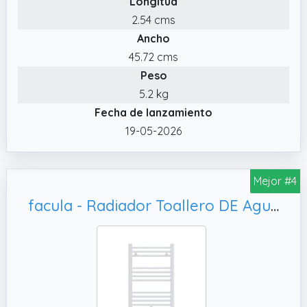
Longitud
2.54 cms
Ancho
45.72 cms
Peso
5.2 kg
Fecha de lanzamiento
19-05-2026
Mejor #4
facula - Radiador Toallero DE Agua Ocean Blanco 803x500mm | (NO Eléctrico) | 3 Soportes+purgador | Conexiones 3x1/2