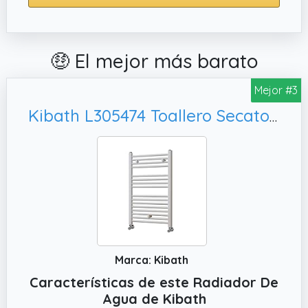
🤑 El mejor más barato
Mejor #3
Kibath L305474 Toallero Secatoallas radiador para integrar en Circuito de Agua Caliente, Tubos de Acero con Acabado Lacado en Blanco 800x500. Válido para Red de calefacción estandar
Marca: Kibath
Características de este Radiador De
Agua de Kibath