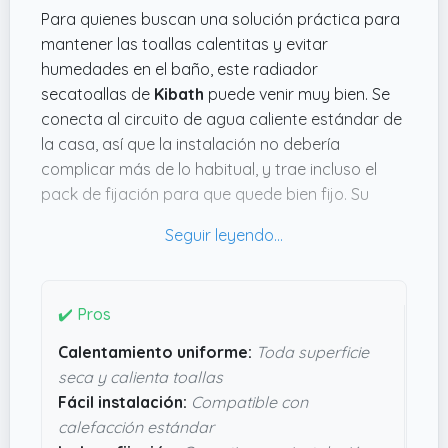
Para quienes buscan una solución práctica para
mantener las toallas calentitas y evitar
humedades en el baño, este radiador
secatoallas de
Kibath
puede venir muy bien. Se
conecta al circuito de agua caliente estándar de
la casa, así que la instalación no debería
complicar más de lo habitual, y trae incluso el
pack de fijación para que quede bien fijo. Su
diseño con tubos de acero lacados en
blanco
de
800x500 mm queda discretito y funcional, y al
calentarse de forma uniforme, puedes
aprovechar toda la superficie para que las
✔️ Pros
toallas se sequen sin problemas.
Calentamiento uniforme:
Toda superficie
Además, al actuar como un radiador más, no
seca y calienta toallas
solo calienta las toallas, sino también el baño o la
Fácil instalación:
Compatible con
cocina donde esté instalado. Esto ayuda a evitar
calefacción estándar
esas molestas manchas de humedad que suelen