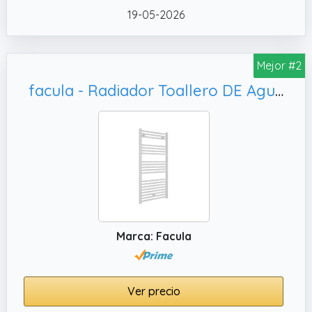
19-05-2026
Mejor #2
facula - Radiador Toallero DE Agua Ocean Blanco 1188x500mm | (NO Eléctrico) | 3 Soportes + purgador | Conexiones 3x1/2
Marca: Facula
Ver precio