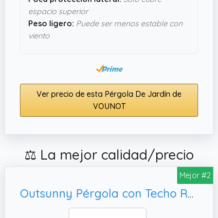
espacio superior
Peso ligero:
Puede ser menos estable con
viento
Ver precio de esta Pérgola De Jardín de
VOUNOT
⚖️ La mejor calidad/precio
Mejor #2
Outsunny Pérgola con Techo Retráctil Pérgola de 3x3 m Cenador de Pared o Independiente con Cierre Magnético Protección UV30+ Pabellón para Jardín Patio Terraza Exterior Gris