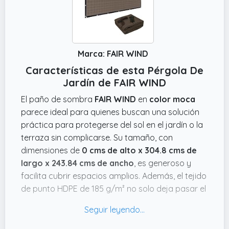
Marca: FAIR WIND
Características de esta Pérgola De
Jardín de FAIR WIND
El paño de sombra
FAIR WIND
en
color moca
parece ideal para quienes buscan una solución
práctica para protegerse del sol en el jardín o la
terraza sin complicarse. Su tamaño, con
dimensiones de
0 cms de alto x 304.8 cms de
largo x 243.84 cms de ancho
, es generoso y
facilita cubrir espacios amplios. Además, el tejido
de punto HDPE de 185 g/m² no solo deja pasar el
aire para evitar el efecto de acaloramiento, sino
que bloquea hasta un 90% de los rayos UV, lo
cual es clave si te pasas mucho tiempo fuera y