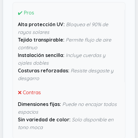
no quieres que el sol te deje marcado.
✔️ Pros
Lo que me convence es que trae ojales dobles y
Alta protección UV:
Bloquea el 90% de
cuerdas de nailon incluidas, por lo que la
rayos solares
instalación no debería ser un lío, y las costuras
Tejido transpirable:
Permite flujo de aire
reforzadas prometen que aguante el desgaste
continuo
mejor que otros que se quedan en nada al
Instalación sencilla:
Incluye cuerdas y
primer uso. Además, no se hunde al mojarse, lo
ojales dobles
que evita que se acumule agua si llueve y eso en
Costuras reforzadas:
Resiste desgaste y
exteriores viene de lujo. Sinceramente, parece un
desgarro
toldo que cumple sin más complicaciones y que
puede darle un toque elegante sin ser
❌ Contras
demasiado llamativo.
Dimensiones fijas:
Puede no encajar todos
espacios
Sin variedad de color:
Solo disponible en
tono moca