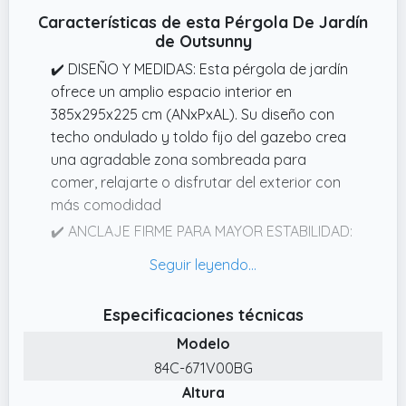
Características de esta Pérgola De Jardín
de Outsunny
✔️ DISEÑO Y MEDIDAS: Esta pérgola de jardín
ofrece un amplio espacio interior en
385x295x225 cm (ANxPxAL). Su diseño con
techo ondulado y toldo fijo del gazebo crea
una agradable zona sombreada para
comer, relajarte o disfrutar del exterior con
más comodidad
✔️ ANCLAJE FIRME PARA MAYOR ESTABILIDAD:
Este gazebo de jardín incluye estacas y
tornillos de expansión para fijarlo sobre
césped o superficies duras. Con una
Especificaciones técnicas
instalación correcta, el sistema de anclaje
Modelo
ayuda a mantener la pérgola estable y
preparada para soportar vientos de nivel 6
84C-671V00BG
con mayor seguridad
Altura