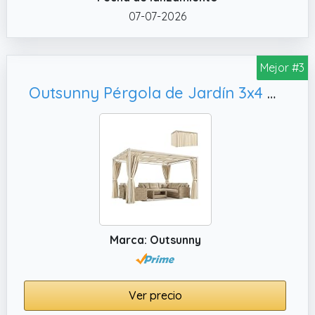
pasos adicionales y complicaciones gracias
07-07-2026
a su diseño inteligente de estructura
prearmada y lona ya integrada. Solo
despliega, engancha y ¡listo!
Mejor #3
Outsunny Pérgola de Jardín 3x4 m Cenador de Jardín con Techo Ondulado, Beige
Marca: Outsunny
Ver precio