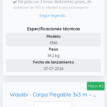
✔️ Pérgola con 2 lonas deslizantes grises, de
poliéster de 160 g, ideales para protegerte
del sol.
✔️ Con el diseño simple y elegante, crea tu
zona de sombra donde y como quieras
Especificaciones técnicas
tirando de las lonas de la pérgola.
Modelo
✔️ Dimensiones: 4 x 3 x 2,2 m (longitud x
4366
anchura x altura). Estructura de acero con
Peso
lona de poliéster de 160 g/m².
34.2 kg
Fecha de lanzamiento
07-07-2026
Mejor #2
Wasabi - Carpa Plegable 3x3 m – Resistente al Agua - Incluye Vientos y Piquetas de Fijación - Estructura de Acero - Cenador para Jardín – Pérgola Playa - Camping Fiestas (Azul)