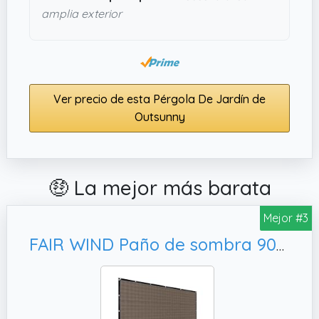
amplia exterior
Ver precio de esta Pérgola De Jardín de
Outsunny
🤑 La mejor más barata
Mejor #3
FAIR WIND Paño de sombra 90% Tela para el sol, color moca