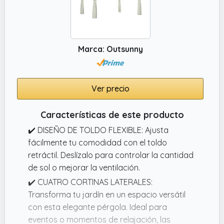
desmontables con cremalleras para cerrar el
gazebo cuando lo necesites, ganar
privacidad y disfrutar de un espacio exterior
más resguardado y confortable, ya sea para
Marca: Outsunny
relajarte, compartir comidas o pasar tiempo
al aire libre con mayor tranquilidad
Ver precio
Características de este producto
✔️ DISEÑO DE TOLDO FLEXIBLE: Ajusta
fácilmente tu comodidad con el toldo
retráctil. Deslízalo para controlar la cantidad
de sol o mejorar la ventilación.
✔️ CUATRO CORTINAS LATERALES:
Transforma tu jardín en un espacio versátil
con esta elegante pérgola. Ideal para
eventos o momentos de relajación, las