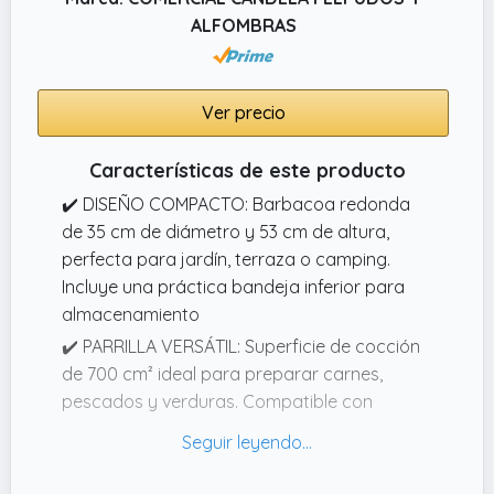
ALFOMBRAS
Ver precio
Características de este producto
✔️ DISEÑO COMPACTO: Barbacoa redonda
de 35 cm de diámetro y 53 cm de altura,
perfecta para jardín, terraza o camping.
Incluye una práctica bandeja inferior para
almacenamiento
✔️ PARRILLA VERSÁTIL: Superficie de cocción
de 700 cm² ideal para preparar carnes,
pescados y verduras. Compatible con
carbón como combustible
✔️ FÁCIL MONTAJE: Sistema de ensamblaje
sencillo sin herramientas complejas, con