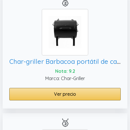
🥈
Char-griller Barbacoa portátil de carbón E82424 Smoker Side Fire Box, Negro
Nota: 9.2
Marca: Char-Griller
Ver precio
🥉