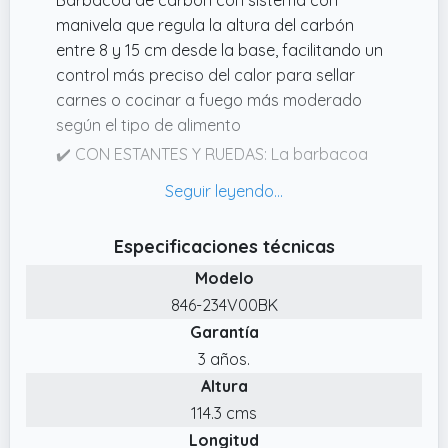
manivela que regula la altura del carbón
entre 8 y 15 cm desde la base, facilitando un
control más preciso del calor para sellar
carnes o cocinar a fuego más moderado
según el tipo de alimento
✔️ CON ESTANTES Y RUEDAS: La barbacoa
incluye dos mesas laterales, estante inferior
(51,5x33,5 cm),4 ganchos en S y bandeja
recogecenizas extraíble. Sus dos ruedas
Especificaciones técnicas
plásticas Ø15 cm facilitan el desplazamiento
Modelo
en exteriores.
846-234V00BK
✔️ ÁREA DE COCCIÓN DE 0,23 m² CON DOBLE
Garantía
PARRILLA: Esta barbacoa incorpora dos
rejillas cromadas de 43x27 cm y una rejilla de
3 años.
calentamiento de 54x15 cm. Permite cocinar
Altura
varios alimentos a la vez y mantenerlos
114.3 cms
calientes sin perder temperatura durante
Longitud