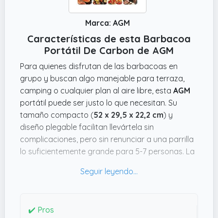
Marca: AGM
Características de esta Barbacoa
Portátil De Carbon de AGM
Para quienes disfrutan de las barbacoas en
grupo y buscan algo manejable para terraza,
camping o cualquier plan al aire libre, esta
AGM
portátil puede ser justo lo que necesitan. Su
tamaño compacto (
52 x 29,5 x 22,2 cm
) y
diseño plegable facilitan llevártela sin
complicaciones, pero sin renunciar a una parrilla
lo suficientemente grande para 5-7 personas. La
bandeja desmontable para el carbón es un
detalle práctico que ayuda a controlar mejor el
fuego y luego limpiar sin líos.
Lo que me parece bastante sólido es que está
✔️ Pros