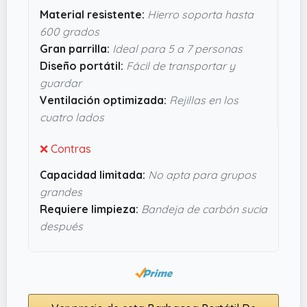
hecha de hierro resistente a altas temperaturas,
Material resistente:
Hierro soporta hasta
hasta 600 ºC, y pintada para que no se oxide con
600 grados
facilidad. Además, las rejillas de ventilación en
Gran parrilla:
Ideal para 5 a 7 personas
todos los lados aseguran que el carbón se
Diseño portátil:
Fácil de transportar y
mantenga bien encendido durante la cocción,
guardar
algo esencial para una barbacoa sin sorpresas.
Ventilación optimizada:
Rejillas en los
Si buscas algo fiable, práctico y sin demasiado
cuatro lados
rollo, esta barbacoa parece cumplir con lo justo
para disfrutar sin estrés.
❌ Contras
Capacidad limitada:
No apta para grupos
grandes
Requiere limpieza:
Bandeja de carbón sucia
después