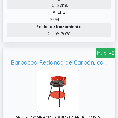
✔️ Ligera y de fácil montaje: su peso ligero
10.16 cms
permite transportarla con facilidad y su
Ancho
estructura simple garantiza un montaje
27.94 cms
rápido y sin complicaciones
Fecha de lanzamiento
✔️ Material resistente y duradero: fabricada
03-05-2026
de acero, esta barbacoa ofrece una
resistencia superior al calor y a la corrosión,
garantizando durabilidad y muy buen
Mejor #2
rendimiento
Barbacoa Redonda de Carbón, con Parrilla de Acero y Estante Inferior para Jardín y Camping
Marca: COMERCIAL CANDELA FELPUDOS Y