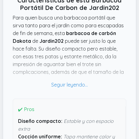
Características de esta Barbacoa
Portátil De Carbon de Jardin202
Para quien busca una barbacoa portátil que
sirva tanto para el jardín como para escapadas
de fin de semana, esta
barbacoa de carbón
Dakota
de
Jardin202
puede ser justo lo que
hace falta. Su diseño compacto pero estable,
con esas tres patas y estante metálico, da la
impresión de aguantar bien el trote sin
complicaciones, además de que el tamaño de la
parrilla (Ø 45 cm) es bastante decente para
montar una buena comida sin que ocupe mucho
espacio.
Lo que me gusta es que la tapa redonda
✔️ Pros
esmaltada permite conservar mejor el calor y
Diseño compacto:
Estable y con espacio
manejar el humo, lo que suele ser un lío en
extra
barbacoas pequeñas. También las ruedas
Cocción uniforme:
Tapa mantiene calor y
facilitan moverla por la terraza o meterla en el