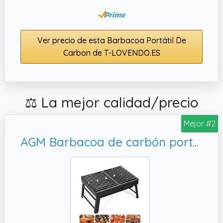
Ver precio de esta Barbacoa Portátil De
Carbon de T-LOVENDO.ES
⚖️ La mejor calidad/precio
Mejor #2
AGM Barbacoa de carbón portátil para 5 a 7 personas, terraza o camping en el jardín (52 x 29 x 22 cm)