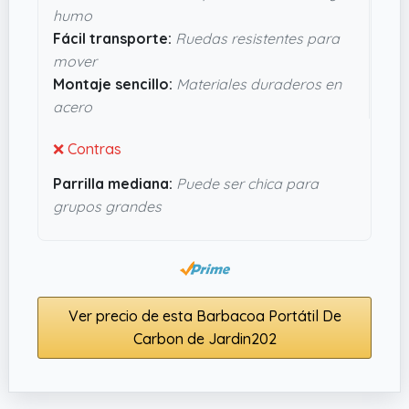
humo
coche para el camping, sin hacer un drama.
Fácil transporte:
Ruedas resistentes para
Parece hecha para aguantar un uso frecuente,
mover
con ese acero resistente y montaje sencillo.
Montaje sencillo:
Materiales duraderos en
Sinceramente, tiene buen punto para quien
acero
quiere algo funcional y sin historias.
❌ Contras
Parrilla mediana:
Puede ser chica para
grupos grandes
Ver precio de esta Barbacoa Portátil De
Carbon de Jardin202