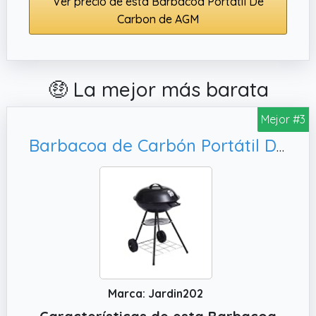
Ver precio de esta Barbacoa Portátil De
Carbon de AGM
🤑 La mejor más barata
Mejor #3
Barbacoa de Carbón Portátil Dakota | Parrilla Redonda Estilo Kettle | Exteriores, Jardín y Camping | Parrilla de Ø 45 cm
Marca: Jardin202