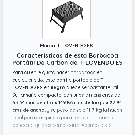
Marca: T-LOVENDO.ES
Características de esta Barbacoa
Portátil De Carbon de T-LOVENDO.ES
Para quien le gusta hacer barbacoas en
cualquier sitio, esta parrilla portable de
T-
LOVENDO.ES
en
negro
puede ser bastante útil.
Su tamaño compacto, con unas dimensiones de
53.34 cms de alto x 149.86 cms de largo x 27.94
cms de ancho
, y su peso de solo
11.7 kg
la hacen
ideal para camping o para terrazas pequeñas
donde no quieres complicarte. Además, está
pensada para 2-4 personas, justo para una