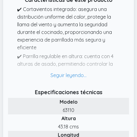
✔️ Cortavientos integrado: asegura una
distribución uniforme del calor, protege la
llama del viento y aumenta la seguridad
durante el cocinado, proporcionando una
experiencia de parrillada más segura y
eficiente
✔️ Parrilla regulable en altura: cuenta con 4
alturas de asado, permitiendo controlar la
intensidad del calor para diferentes tipos de
cocción, asegurando el resultado deseado
en cada ocasión
Especificaciones técnicas
✔️ Optima para espacios pequeños: con
Modelo
unas dimensiones de 42x42x54 cm, esta
63110
barbacoa es optima para patios, terrazas y
Altura
balcones, ofreciendo una solución de
cocinado eficiente sin sacrificar el espacio
43.18 cms
disponible
Longitud