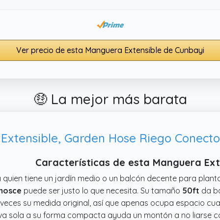
Ver precio de esta Manguera Extensible de Cunbayi
🤑 La mejor más barata
xtensible, Garden Hose Riego Conector
Características de esta Manguera Ex
 quien tiene un jardín medio o un balcón decente para plant
mosce
puede ser justo lo que necesita. Su tamaño
50ft
da ba
 veces su medida original, así que apenas ocupa espacio cu
va sola a su forma compacta ayuda un montón a no liarse co