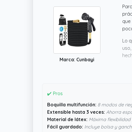
Para
prác
que 
poco
Lo q
uso,
hech
Marca: Cunbayi
norm
solu
✔️ Pros
Boquilla multifunción:
8 modos de rieg
Extensible hasta 3 veces:
Ahorra espa
Material de látex:
Máxima flexibilidad 
Fácil guardado:
Incluye bolsa y ganc