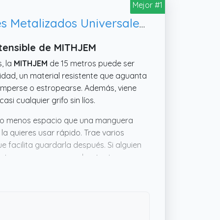
Mejor #1
Manguera Jardin 15m – Poliester 3750D Alta Densidad y Conectores Metalizados Universales 1/2", 3/4" – Manguera Extensible Enrollable – Garden Hose
tensible de MITHJEM
, la
MITHJEM
de 15 metros puede ser
sidad, un material resistente que aguanta
 romperse o estropearse. Además, viene
si cualquier grifo sin líos.
ucho menos espacio que una manguera
la quieres usar rápido. Trae varios
 facilita guardarla después. Si alguien
e, esta manguera parece bastante
uradero y sin complicaciones.