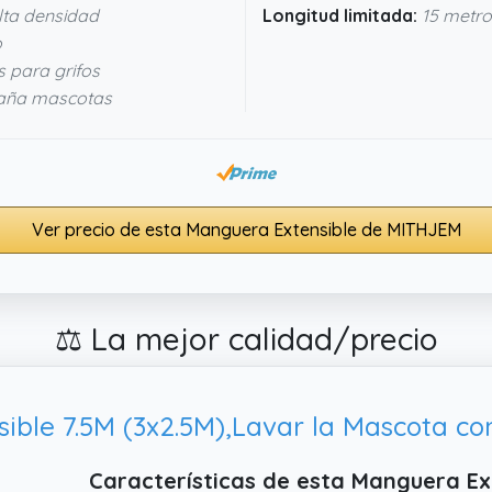
lta densidad
Longitud limitada:
15 metro
o
s para grifos
baña mascotas
Ver precio de esta Manguera Extensible de MITHJEM
⚖️ La mejor calidad/precio
Características de esta Manguera Ex