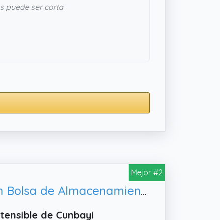
s puede ser corta
Mejor #2
Manguera de Jardin Extensible 7.5M (3x2.5M),Lavar la Mascota con Bolsa de Almacenamiento
tensible de Cunbayi