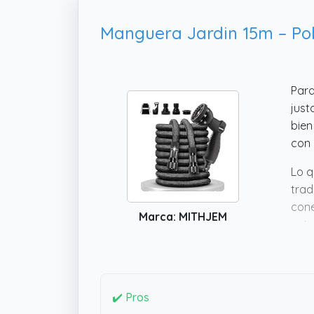
Para
just
bien
con 
Lo q
trad
cone
Marca: MITHJEM
quie
comp
✔️ Pros