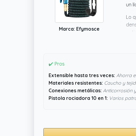
un l
Lo q
dens
Marca: Efymosce
anti
prác
quie
✔️ Pros
Extensible hasta tres veces:
Ahorra e
Materiales resistentes:
Caucho y teji
Conexiones metálicas:
Anticorrosión y
Pistola rociadora 10 en 1:
Varios patr