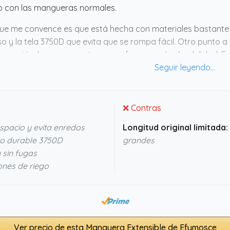
ío con las mangueras normales.
ue me convence es que está hecha con materiales bastante 
o y la tela 3750D que evita que se rompa fácil. Otro punto a
corrosión, lo que promete menos fugas y más durabilidad. E
tica para no comerse la cabeza con el riego y que aguante bi
res algo cómodo y sin complicaciones.
❌ Contras
spacio y evita enredos
Longitud original limitada:
do durable 3750D
grandes
 sin fugas
ones de riego
Ver precio de esta Manguera Extensible de Efymosce