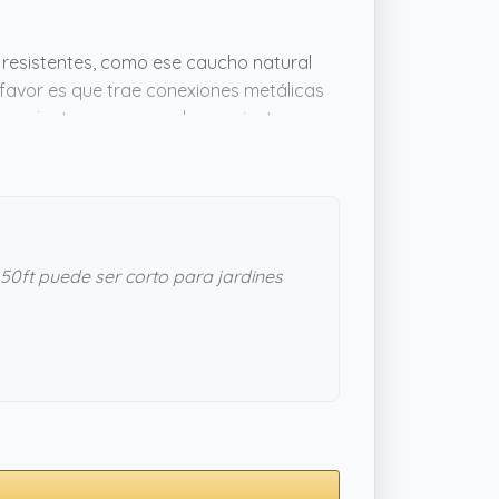
resistentes, como ese caucho natural
 favor es que trae conexiones metálicas
n conjunto parece una herramienta
en el paso del tiempo. Vale la pena si
50ft puede ser corto para jardines