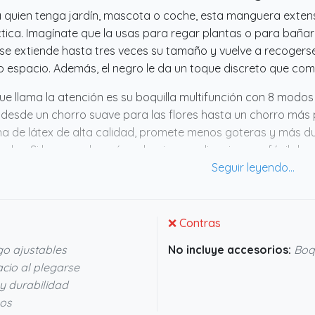
 quien tenga jardín, mascota o coche, esta manguera exten
tica. Imagínate que la usas para regar plantas o para bañar a
se extiende hasta tres veces su tamaño y vuelve a recogerse 
 espacio. Además, el negro le da un toque discreto que comb
ue llama la atención es su boquilla multifunción con 8 modos
 desde un chorro suave para las flores hasta un chorro más p
a de látex de alta calidad, promete menos goteras y más d
ales. Si buscas algo cómodo, sin complicaciones y fácil de 
ción bastante bien pensada para el día a día.
❌ Contras
o ajustables
No incluye accesorios:
Boqu
cio al plegarse
y durabilidad
hos