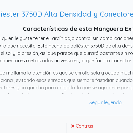
Características de esta Manguera Ex
 quien le guste tener el jardín bajo control sin complicaciones
o lo que necesita. Está hecha de poliéster 3750D de alta den
 el sol y la presión, así que parece que durará bastante sin
conectores metalizados universales, lo que facilita conectar ca
ue me llama la atención es que se enrolla sola y ocupa m
icional, evitando esos enredos que siempre fastidian cuando 
ctores y un gancho para colgarla, lo que se agradece porque
re algo práctico para regar, limpiar o incluso para el coch
leta y bien pensada. No está mal para quien busque algo d
❌ Contras