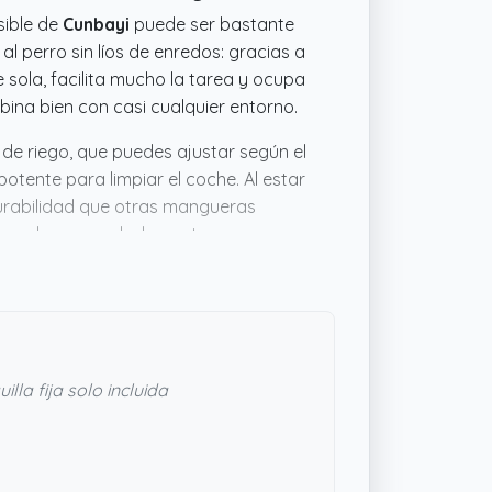
sible de
Cunbayi
puede ser bastante
l perro sin líos de enredos: gracias a
sola, facilita mucho la tarea y ocupa
ina bien con casi cualquier entorno.
 de riego, que puedes ajustar según el
otente para limpiar el coche. Al estar
urabilidad que otras mangueras
guardar en esa bolsa, esta parece una
illa fija solo incluida