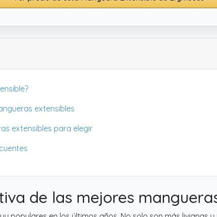
ensible?
angueras extensibles
as extensibles para elegir
ecuentes
iva de las mejores mangueras
y populares en los últimos años. No solo son más livianas y