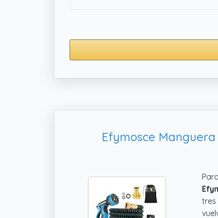
Efymosce Manguera E
Para
Efy
tres
vuel