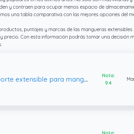
nden y contraen para ocupar menos espacio de almacenamien
amos una tabla comparativa con las mejores opciones del m
productos, puntajes y marcas de las mangueras extensibles 
 y precio. Con esta información podrás tomar una decisión 
.
Nota:
Soporte extensible para manguera de jardín por Hose Pocket – Guarda tu manguera de jardín expandible de forma ordenada y sencilla – Tamaño grande diseñado para manguera de 50 a 100 pies (grande)
Ma
9.4
Nota: