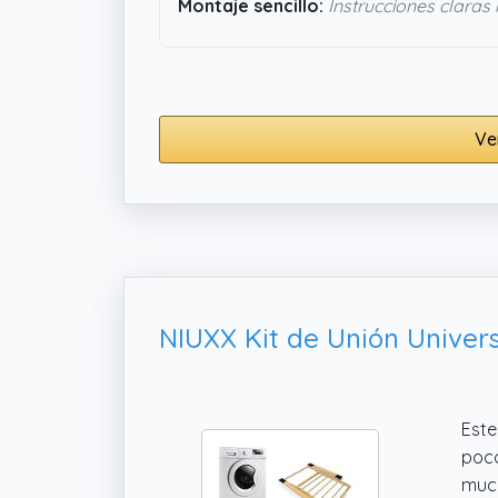
Montaje sencillo:
Instrucciones claras 
Ve
Este
poco
much