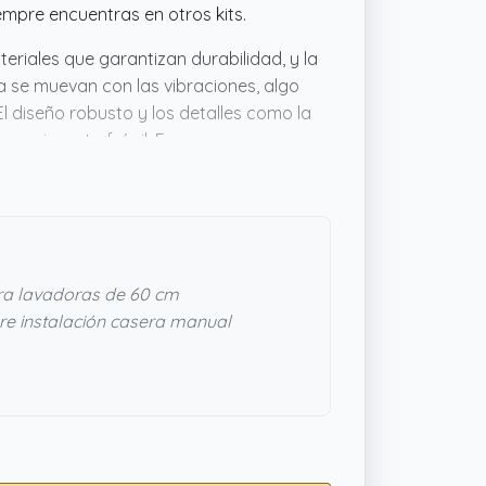
empre encuentras en otros kits.
riales que garantizan durabilidad, y la
a se muevan con las vibraciones, algo
 diseño robusto y los detalles como la
e un invento frágil. En resumen, es un
os.
ra lavadoras de 60 cm
e instalación casera manual