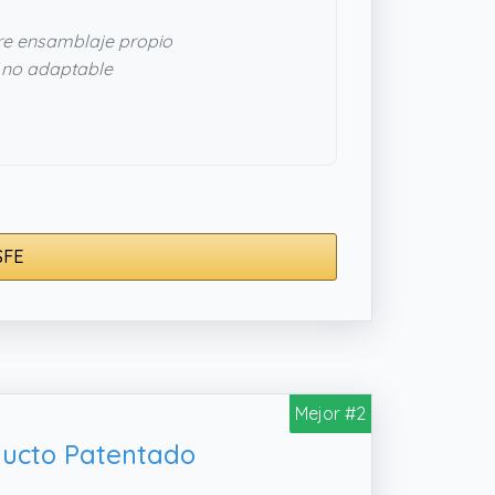
e ensamblaje propio
no adaptable
SFE
Mejor #2
ducto Patentado