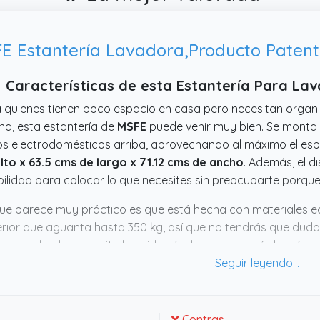
E Estantería Lavadora,Producto Paten
Características de esta Estantería Para L
 quienes tienen poco espacio en casa pero necesitan organi
na, esta estantería de
MSFE
puede venir muy bien. Se monta 
os electrodomésticos arriba, aprovechando al máximo el espa
lto x 63.5 cms de largo x 71.12 cms de ancho
. Además, el d
ibilidad para colocar lo que necesites sin preocuparte porqu
ue parece muy práctico es que está hecha con materiales ec
rior que aguanta hasta 350 kg, así que no tendrás que duda
a un acabado que evita la oxidación, lo que no está de más
mismo, las instrucciones parecen claras. Estoy convencido d
n sin tener que hacer obras ni gastar demasiado.
❌ Contras