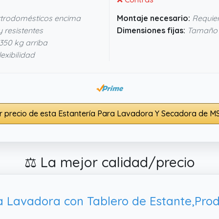
ctrodomésticos encima
Montaje necesario:
Requier
 resistentes
Dimensiones fijas:
Tamaño 
350 kg arriba
exibilidad
r precio de esta Estantería Para Lavadora Y Secadora de M
⚖️ La mejor calidad/precio
a Lavadora con Tablero de Estante,Pro