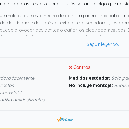
r la ropa o las cestas cuando estás secando, algo que no si
ue mola es que está hecho de bambú y acero inoxidable, mate
da de trinquete de poliéster evita que la secadora y lavador
puede provocar accidentes o dañar los electrodomésticos. El
hadilla antideslizante transmiten seguridad, así que no parec
lemento útil si quieres aprovechar el espacio sin líos ni riesg
❌ Contras
adora fácilmente
Medidas estándar:
Solo pa
 cestas
No incluye montaje:
Requier
 inoxidable
dilla antideslizantes