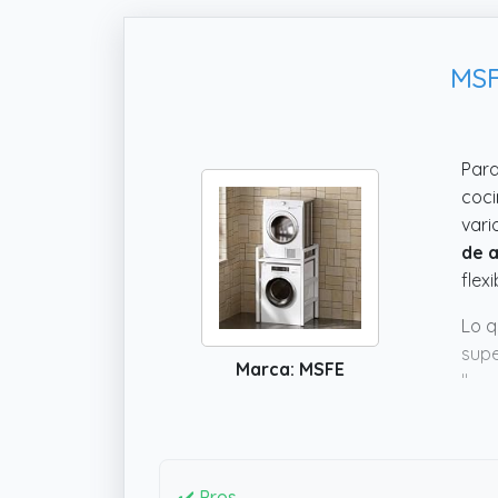
MSF
Para
coci
vari
de a
flex
Lo q
supe
Marca: MSFE
llev
uno 
orde
✔️ Pros