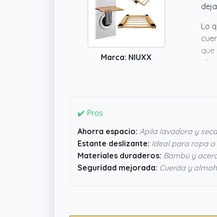
deja
Lo q
cuer
que 
Marca: NIUXX
almo
comp
✔️ Pros
Ahorra espacio:
Apila lavadora y sec
Estante deslizante:
Ideal para ropa o
Materiales duraderos:
Bambú y acero
Seguridad mejorada:
Cuerda y almoha