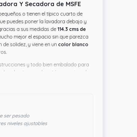
avadora Y Secadora de MSFE
equeños o tienen el típico cuarto de
que puedes poner la lavadora debajo y
 gracias a sus medidas de
114.3 cms de
 mucho mejor el espacio sin que parezca
n de solidez, y viene en un
color blanco
ros.
nstrucciones y todo bien embalado para
puede salvarte cuando estás organizando
re ayuda y evita agacharte todo el rato.
oxidarse, algo que con la humedad del
sin complicarte la vida, esta estantería
e ser pesado
res niveles ajustables