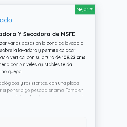
Mejor #1
tado
avadora Y Secadora de MSFE
zar varias cosas en la zona de lavado o
sobre la lavadora y permite colocar
cio vertical con su altura de
109.22 cms
iseño con 3 niveles ajustables te da
e no quepa.
ológicos y resistentes, con una placa
r si poner algo pesado encima. También
 en zonas húmedas. Aunque toca montarla
e que es una solución real para ganar