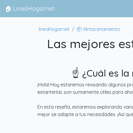
🏠 LineaHogar.net
lineahogar.net
📦 Almacenamiento
Las mejores es
☝️ ¿Cuál es l
¡Hola! Hoy estaremos revisando algunos pr
estanterías son sumamente útiles para ah
En esta reseña, estaremos explorando vario
mejor se adapte a tus necesidades. ¡Así qu