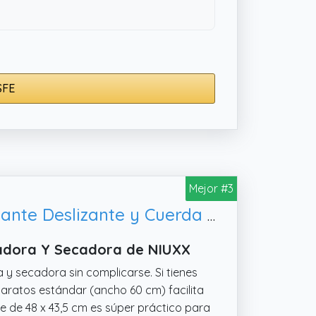
SFE
Mejor #3
NIUXX Kit de Unión Universal para Lavadoras y Secadoras con Estante Deslizante y Cuerda de Trinquete, 47-60 cm
vadora Y Secadora de NIUXX
a y secadora sin complicarse. Si tienes
aratos estándar (ancho 60 cm) facilita
e de 48 x 43,5 cm es súper práctico para