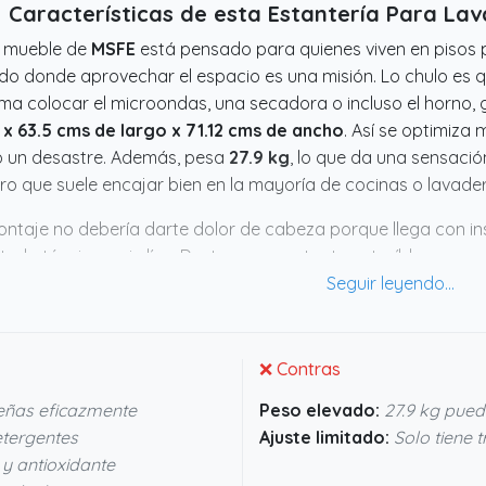
Características de esta Estantería Para L
e mueble de
MSFE
está pensado para quienes viven en pisos p
do donde aprovechar el espacio es una misión. Lo chulo es 
ma colocar el microondas, una secadora o incluso el horno,
 x 63.5 cms de largo x 71.12 cms de ancho
. Así se optimiza
 un desastre. Además, pesa
27.9 kg
, lo que da una sensació
ro que suele encajar bien en la mayoría de cocinas o lavade
ontaje no debería darte dolor de cabeza porque llega con i
arlo tú mismo sin líos. Destaca ese estante extraíble que 
rgentes o suavizantes, porque tener un sitio accesible siemp
cero engrosado que usan promete estabilidad y aguanta sin 
 o lavadero se agradece muchísimo. Si buscas algo funcional 
ce la pena para hacer más cómodo el día a día.
❌ Contras
eñas eficazmente
Peso elevado:
27.9 kg pued
etergentes
Ajuste limitado:
Solo tiene t
y antioxidante