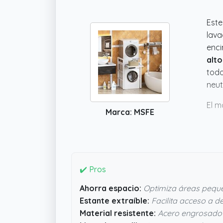
Est
lava
enci
alto
todo
neut
El m
Marca: MSFE
mont
dete
El a
baño
mere
✔️ Pros
Ahorra espacio:
Optimiza áreas pequ
Estante extraíble:
Facilita acceso a d
Material resistente:
Acero engrosado 