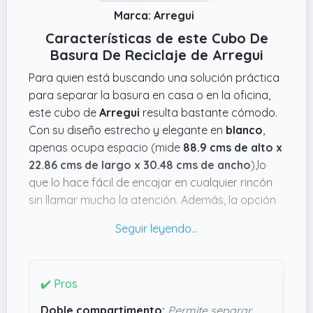
Marca: Arregui
Características de este Cubo De
Basura De Reciclaje de Arregui
Para quien está buscando una solución práctica
para separar la basura en casa o en la oficina,
este cubo de
Arregui
resulta bastante cómodo.
Con su diseño estrecho y elegante en
blanco
,
apenas ocupa espacio (mide
88.9 cms de alto x
22.86 cms de largo x 30.48 cms de ancho
),lo
que lo hace fácil de encajar en cualquier rincón
sin llamar mucho la atención. Además, la opción
de colocarlo apoyado o colgado en la pared con
los tornillos que trae me parece un plus para
maximizar el espacio en cocinas pequeñas.
Lo que me parece realmente práctico son las
✔️ Pros
cubetas extraíbles de 17 litros cada una,
Doble compartimento:
Permite separar