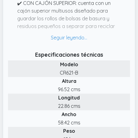
✔️ CON CAJÓN SUPERIOR: cuenta con un
cajón superior multiusos diseñado para
guardar los rollos de bolsas de basura y
residuos pequeños a separar para reciclar
(como pilas, bombillas, capsulas de café,
tapones, etc.). Se accede levantando la tapa.
✔️ PARA INTERIOR: fabricado en acero, es
Especificaciones técnicas
válido para interiores. Se integra en la
Modelo
decoración de cualquier cocina, hogar u
CR621-B
oficina.
Altura
✔️ APOYADO EN EL SUELO O FIJADO A
96.52 cms
PARED: se puede colocar apoyado en el
Longitud
suelo (tiene una gran estabilidad) o colgado
de la pared. Dispone de 4 agujeros en la
22.86 cms
parte trasera por si se desea fijar o colgar
Ancho
(tornillos incluidos).
58.42 cms
✔️ RECICLAJE CÓMODO Y FÁCIL: mueble
Peso
diseñado para recoger de forma separada