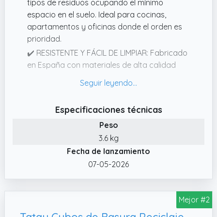
tipos de residuos ocupando el mínimo
espacio en el suelo. Ideal para cocinas,
apartamentos y oficinas donde el orden es
prioridad.
✔️ RESISTENTE Y FÁCIL DE LIMPIAR: Fabricado
en España con materiales de alta calidad
resistentes a impactos y olores. Las
superficies lisas permiten una limpieza rápida
con solo un paño, manteniendo el cubo
Especificaciones técnicas
como nuevo por años.
Peso
✔️ APERTURA CON PEDAL HIGIÉNICO:
3.6 kg
Equipado con un pedal de alta resistencia en
Fecha de lanzamiento
la base para el compartimento inferior.
Deposita la basura sin usar las manos,
07-05-2026
garantizando una higiene total y evitando la
propagación de bacterias.
Mejor #2
✔️ SISTEMA TRIPLE 70L: Gestión eficiente con
una capacidad total de 70 litros. Dividido
Tatay Cubos de Basura Reciclaje Easy Waste 20L | Set de 4 | Diseño Modular y Apilable | Tapa con Sistema Click | Asa de Transporte Integrada | Hecho de Material Reciclado | 35x27x36 cm - Gris