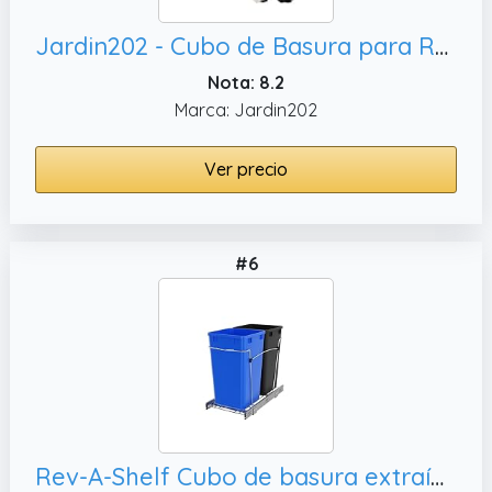
Jardin202 - Cubo de Basura para Reciclaje Triple 70L | 3 Compartimentos con Pedal y Tapa Hermetica | Vertical y Ergonómico | Duradero | 70 litros (Gris)
Nota: 8.2
Marca: Jardin202
Ver precio
#6
Rev-A-Shelf Cubo de basura extraíble para armarios de cocina, RV-15KD-2218C-S