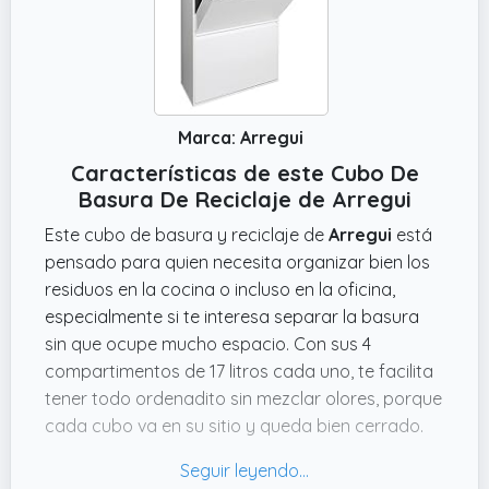
Marca: Arregui
Características de este Cubo De
Basura De Reciclaje de Arregui
Este cubo de basura y reciclaje de
Arregui
está
pensado para quien necesita organizar bien los
residuos en la cocina o incluso en la oficina,
especialmente si te interesa separar la basura
sin que ocupe mucho espacio. Con sus 4
compartimentos de 17 litros cada uno, te facilita
tener todo ordenadito sin mezclar olores, porque
cada cubo va en su sitio y queda bien cerrado.
Además, el acabado en
blanco
y su diseño
estrecho (mide
58.42 cms de alto x 22.86 cms