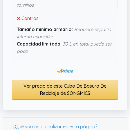
tornillos
encajará bien si buscas mejorar el orden en la
cocina sin complicarte mucho.
❌ Contras
Tamaño mínimo armario:
Requiere espacio
interno específico
Capacidad limitada:
30 L en total puede ser
poco
Ver precio de este Cubo De Basura De
Reciclaje de SONGMICS
¿Qué vamos a analizar en esta página?