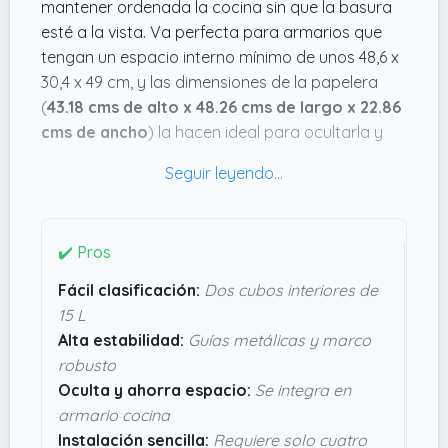
mantener ordenada la cocina sin que la basura
esté a la vista. Va perfecta para armarios que
tengan un espacio interno mínimo de unos 48,6 x
30,4 x 49 cm, y las dimensiones de la papelera
(
43.18 cms de alto x 48.26 cms de largo x 22.86
cms de ancho
) la hacen ideal para ocultarla y
ahorrar espacio. Además, su instalación solo
necesita cuatro tornillos, así que no parece nada
complicado.
Lo que mola es que tiene dos cubos interiores de
✔️ Pros
15 litros cada uno, que facilitan dividir la basura
Fácil clasificación:
Dos cubos interiores de
para reciclar y vaciar con menos lío. Las guías
15 L
metálicas y el marco de acero aportan una
Alta estabilidad:
Guías metálicas y marco
estabilidad que seguro evita que el cubo se
robusto
tambalee cuando lo usas, lo que es un punto a
Oculta y ahorra espacio:
Se integra en
favor para el día a día. La tapa robusta de ABS
armario cocina
parece aguantar bien el uso, evitando roturas. En
Instalación sencilla:
Requiere solo cuatro
resumen, es un accesorio práctico y discreto que