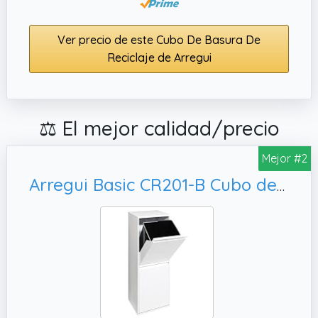
Ver precio de este Cubo De Basura De
Reciclaje de Arregui
⚖️ El mejor calidad/precio
Mejor #2
Arregui Basic CR201-B Cubo de Basura y Reciclaje de Acero de 2 Compartimentos | 2x17 L (34 L) | Cubos de Basura de Cocina | Contenedores de Reciclaje para Casa u Oficina | blanco