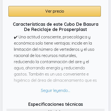
Con 35×27×36 cm y 20L por unidad, este set
Ver precio
de cubos reciclaje ocupa poco espacio pero
permite una clasificación eficaz en cocinas,
Características de este Cubo De Basura
despensas o lavaderos.
De Reciclaje de Prosperplast
✔️ Una actitud consciente, proecológica y
económica solo tiene ventajas: incide en la
limitación del número de vertederos y el uso
racional de los recursos naturales,
reduciendo la contaminación del aire y el
agua, ahorrando energía y reduciendo
gastos. También es un uso conveniente e
higiénico del área de almacenamiento que es
tan valiosa en casa.
✔️ Set de 4 cubos de reciclaje en varios
colores de 25 litros cada uno para papel,
Especificaciones técnicas
vidrio, plástico y organico.