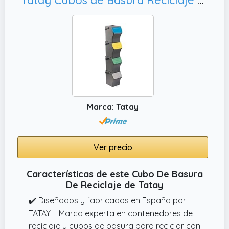
estratégicamente para facilitar la
clasificación de envases, papel y materia
orgánica de forma cómoda y sin mezclar
residuos.
✔️ TAPA HERMÉTICA ANTIOLORES: El sistema
de cierre superior está diseñado para
encajar perfectamente, bloqueando la salida
de olores desagradables y manteniendo tu
Marca: Tatay
cocina con un ambiente limpio y saludable.
Ver precio
Características de este Cubo De Basura
De Reciclaje de Tatay
✔️ Diseñados y fabricados en España por
TATAY – Marca experta en contenedores de
reciclaje y cubos de basura para reciclar con